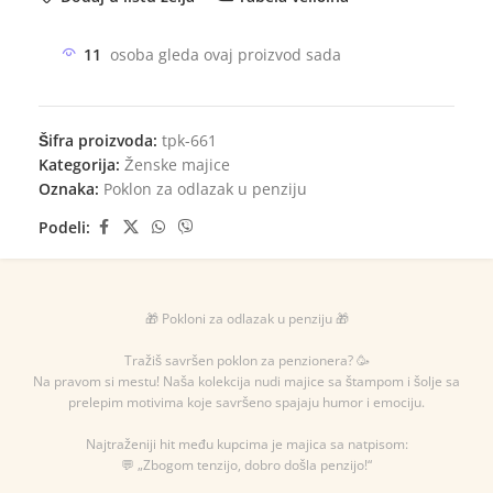
11
osoba gleda ovaj proizvod sada
Šifra proizvoda:
tpk-661
Kategorija:
Ženske majice
Oznaka:
Poklon za odlazak u penziju
Podeli:
🎁 Pokloni za odlazak u penziju 🎁
Tražiš savršen poklon za penzionera? 🥳
Na pravom si mestu! Naša kolekcija nudi majice sa štampom i šolje sa
prelepim motivima koje savršeno spajaju humor i emociju.
Najtraženiji hit među kupcima je majica sa natpisom:
💬 „Zbogom tenzijo, dobro došla penzijo!“