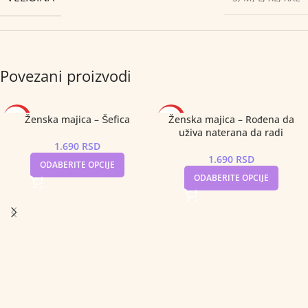
Povezani proizvodi
Ženska majica – Šefica
Ženska majica – Rođena da
HOT
HOT
uživa naterana da radi
1.690
RSD
1.690
RSD
ODABERITE OPCIJE
ODABERITE OPCIJE