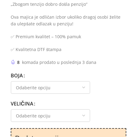
„Zbogom tenzijo dobro došla penzijo“
Ova majica je odličan izbor ukoliko dragoj osobi želite
da ulepšate odlazak u penziju!
✅ Premium kvalitet – 100% pamuk
✅ Kvalitetna DTF štampa
8
komada prodato u poslednja 3 dana
BOJA
VELIČINA