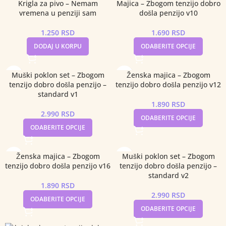
Krigla za pivo – Nemam
Majica – Zbogom tenzijo dobro
vremena u penziji sam
došla penzijo v10
1.250
RSD
1.690
RSD
DODAJ U KORPU
ODABERITE OPCIJE
Muški poklon set – Zbogom
Ženska majica – Zbogom
tenzijo dobro došla penzijo –
tenzijo dobro došla penzijo v12
standard v1
1.890
RSD
2.990
RSD
ODABERITE OPCIJE
ODABERITE OPCIJE
Ženska majica – Zbogom
Muški poklon set – Zbogom
tenzijo dobro došla penzijo v16
tenzijo dobro došla penzijo –
standard v2
1.890
RSD
2.990
RSD
ODABERITE OPCIJE
ODABERITE OPCIJE