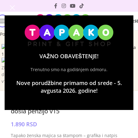
0
0
RS
Početna
Majice sa štampom
Ženske majice
Click to enlarge
VAŽNO OBAVEŠTENJE!
Trenutno smo na godišnjem odmoru.
Nove porudžbine primamo od srede - 5.
avgusta 2026. godine!
Ženska majica – Zbogom tenzijo dobro
došla penzijo v15
1.890
RSD
Tapako ženska majica sa štampom – grafika i natpis