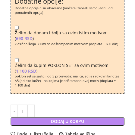
Dodatne opcije:
Dodatne opcije nisu obavezne (možete izabrati samo jednu od
ponuđenih opcija)
Želim da dodam i šolju sa ovim istim motivom
(
690
RSD
)
klasična šolja 330ml sa odštampanim motivom (doplata + 690 din)
Želim da kupim POKLON SET sa ovim motivom
(
1.100
RSD
)
poklon set se sastoji od 3 proizvoda: majica, šolja i rokovnik/notes
A5 (od eko kože) - na kojima je odštampan ovaj motiv (doplata +
1.100 din)
DODAJ U KORPU
Dodaj u listu želja
Tabela veličina