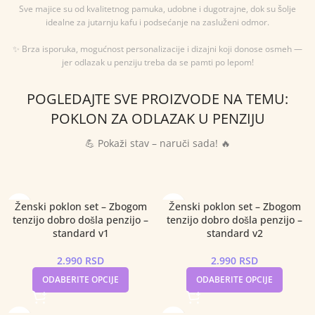
Sve majice su od kvalitetnog pamuka, udobne i dugotrajne, dok su šolje
idealne za jutarnju kafu i podsećanje na zasluženi odmor.
✨ Brza isporuka, mogućnost personalizacije i dizajni koji donose osmeh —
jer odlazak u penziju treba da se pamti po lepom!
POGLEDAJTE SVE PROIZVODE NA TEMU:
POKLON ZA ODLAZAK U PENZIJU
💪 Pokaži stav – naruči sada! 🔥
Ženski poklon set – Zbogom
Ženski poklon set – Zbogom
tenzijo dobro došla penzijo –
tenzijo dobro došla penzijo –
standard v1
standard v2
2.990
RSD
2.990
RSD
ODABERITE OPCIJE
ODABERITE OPCIJE