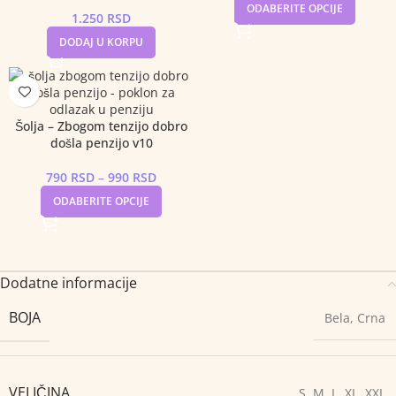
ODABERITE OPCIJE
1.250
RSD
DODAJ U KORPU
Šolja – Zbogom tenzijo dobro
došla penzijo v10
790
RSD
–
990
RSD
ODABERITE OPCIJE
Dodatne informacije
BOJA
Bela
,
Crna
VELIČINA
S
,
M
,
L
,
XL
,
XXL