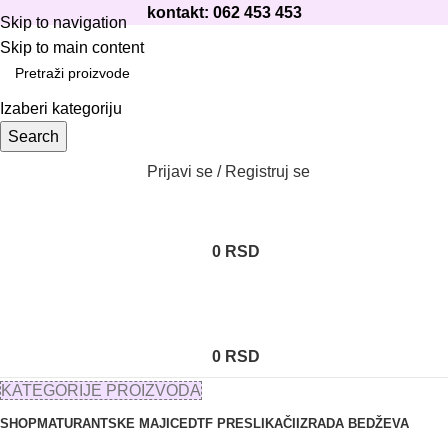
kontakt: 062 453 453
Skip to navigation
Skip to main content
Izaberi kategoriju
Search
Prijavi se / Registruj se
0
RSD
0
RSD
KATEGORIJE PROIZVODA
SHOP
MATURANTSKE MAJICE
DTF PRESLIKAČI
IZRADA BEDŽEVA