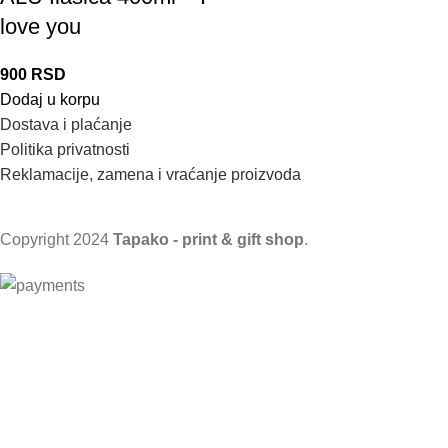
love you
900
RSD
Dodaj u korpu
Dostava i plaćanje
Politika privatnosti
Reklamacije, zamena i vraćanje proizvoda
Copyright
2024
Tapako - print & gift shop
.
VAŽNO OBAVEŠTENJE!
Trenutno smo na godišnjem odmoru.
Nove porudžbine primamo od srede - 5. avgusta
2026. godine!