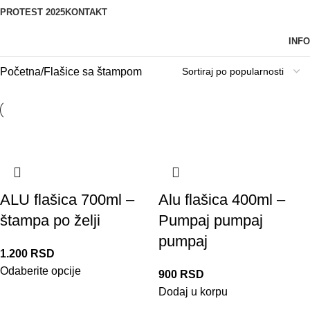
PROTEST 2025
KONTAKT
INFO
Početna
Flašice sa štampom
ALU flašica 700ml –
Alu flašica 400ml –
štampa po želji
Pumpaj pumpaj
pumpaj
1.200
RSD
Odaberite opcije
900
RSD
Dodaj u korpu