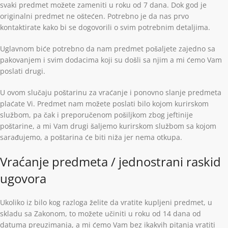
svaki predmet možete zameniti u roku od 7 dana. Dok god je
originalni predmet ne oštećen. Potrebno je da nas prvo
kontaktirate kako bi se dogovorili o svim potrebnim detaljima.
Uglavnom biće potrebno da nam predmet pošaljete zajedno sa
pakovanjem i svim dodacima koji su došli sa njim a mi ćemo Vam
poslati drugi.
U ovom slučaju poštarinu za vraćanje i ponovno slanje predmeta
plaćate Vi. Predmet nam možete poslati bilo kojom kurirskom
službom, pa čak i preporučenom pošiljkom zbog jeftinije
poštarine, a mi Vam drugi šaljemo kurirskom službom sa kojom
sarađujemo, a poštarina će biti niža jer nema otkupa.
Vraćanje predmeta / jednostrani raskid
ugovora
Ukoliko iz bilo kog razloga želite da vratite kupljeni predmet, u
skladu sa Zakonom, to možete učiniti u roku od 14 dana od
datuma preuzimanja, a mi ćemo Vam bez ikakvih pitanja vratiti