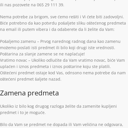
ili nas pozovete na 065 29 111 39.
Nema potrebe za brigom, sve ćemo rešiti i Vi ćete biti zadovoljni.
Biće potrebno da kao potvrdu pošaljete sliku oštećenog predmeta
na email ili putem vibera i da odaberete da li želite da Vam:
Pošaljemo zamenu – Prvog narednog radnog dana kao zamenu
možemo poslati isti predmet ili bilo koji drugi iste vrednosti.
Poštarina za slanje zamene se ne naplaćuje!
Vratimo novac – Ukoliko odlučite da Vam vratimo novac, biće Vam
uplaćen i iznos predmeta i iznos poštarine koju ste platili.
Oštećeni predmet ostaje kod Vas, odnsono nema potrebe da nam
oštećeni predmet šaljete nazad.
Zamena predmeta
Ukoliko iz bilo kog drugog razloga želite da zamenite kupljeni
predmet i to je moguće.
Bilo da Vam se predmet ne dopada ili Vam veličina ne odgovara,