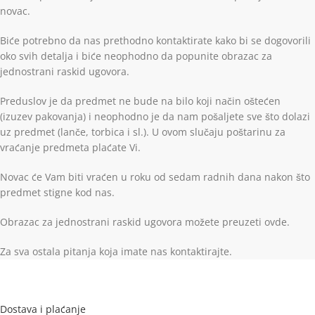
novac.
Biće potrebno da nas prethodno kontaktirate kako bi se dogovorili
oko svih detalja i biće neophodno da popunite obrazac za
jednostrani raskid ugovora.
Preduslov je da predmet ne bude na bilo koji način oštećen
(izuzev pakovanja) i neophodno je da nam pošaljete sve što dolazi
uz predmet (lanče, torbica i sl.). U ovom slučaju poštarinu za
vraćanje predmeta plaćate Vi.
Novac će Vam biti vraćen u roku od sedam radnih dana nakon što
predmet stigne kod nas.
Obrazac za jednostrani raskid ugovora možete preuzeti ovde.
Za sva ostala pitanja koja imate nas kontaktirajte.
Dostava i plaćanje