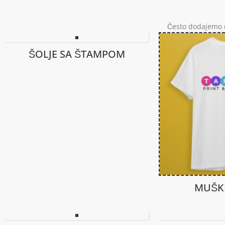
personalizovani
poklon na korak
Često dodajemo n
od tebe!
ŠOLJE SA ŠTAMPOM
MUŠKE