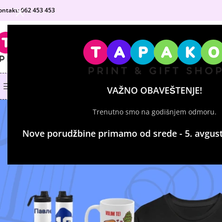
ontakt: 062 453 453
IZABERI KATEGORIJU
KATEGORIJE PROIZVODA
SHOP
MATURANTSKE MAJICE
VAŽNO OBAVEŠTENJE!
Trenutno smo na godišnjem odmoru.
Nove porudžbine primamo od srede - 5. avgust