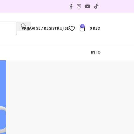
0
PRIJAVI SE / REGISTRUJ SE
0
RSD
INFO
TREBA TI IDEJA ZA SUPER
POKLON?
Imamo još puno toga u
ponudi, a sve je moguće
personalizovati sa
štampom baš po tvojoj
želji...
ALU flašice
Karte rođenja
Ukrasni jastuci
Puzzle
Cegeri
Rančevi