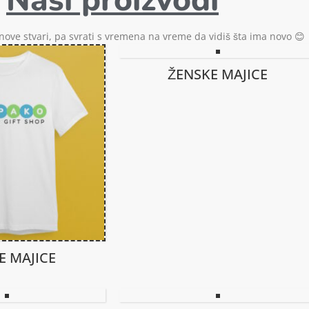
Pogledaj ponudu
ove stvari, pa svrati s vremena na vreme da vidiš šta ima novo 😊
ŽENSKE MAJICE
 MAJICE