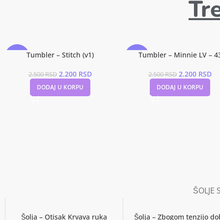
transport
Tr
roku od 14 dana možete
vratiti
u slučaju oštećenja u transportu
šaljemo novi proizvod besplatno
Tumbler – Stitch (v1)
Tumbler – Minnie LV – 4
-12%
-12%
2.200
RSD
2.200
RSD
2.500
RSD
2.500
RSD
DODAJ U KORPU
DODAJ U KORPU
ŠOLJE
Šolja – Otisak Krvava ruka
Šolja – Zbogom tenzijo do