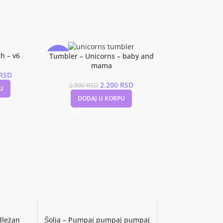
h – v6
Tumbler – Unicorns – baby and
-12%
mama
RSD
2.200
RSD
2.500
RSD
U
DODAJ U KORPU
adležan
Šolja – Pumpaj pumpaj pumpaj