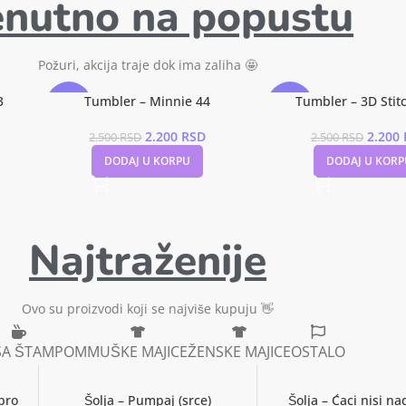
plaćanje
enutno na popustu
najkraćem mogućem
roku
Možeš platiti karticom na
našem sajtu ili kuriru prilikom
Požuri, akcija traje dok ima zaliha 🤩
dostave
3
Tumbler – Minnie 44
Tumbler – 3D Stitc
-12%
-12%
2.200
RSD
2.200
2.500
RSD
2.500
RSD
DODAJ U KORPU
DODAJ U KORP
Najtraženije
Ovo su proizvodi koji se najviše kupuju 👋
 SA ŠTAMPOM
MUŠKE MAJICE
ŽENSKE MAJICE
OSTALO
bro
Šolja – Pumpaj (srce)
Šolja – Ćaci nisi n