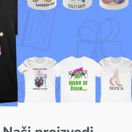
Veliki izbor
šolja sa štampom
Izaberi već pripremljeni motiv ili
osmisli svoj dizajn
Pogledaj ponudu
Majice sa motivima koji će
te oduševiti
Naši proizvodi
Muške (unisex) i ženske, od
kvalitetnog mekanog pamuka!