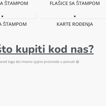
SA ŠTAMPOM
FLAŠICE SA ŠTAMPOM
SA ŠTAMPOM
KARTE ROĐENJA
to kupiti kod nas?
ored toga što imamo sjajne proizvode u ponudi 😃
Brza
isporuka
Bezbedno
porudžbine šaljemo u