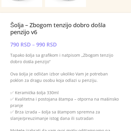
Šolja – Zbogom tenzijo dobro došla
penzijo v6
790
RSD
–
990
RSD
Tapako šolja sa grafikom i natpisom „Zbogom tenzijo
dobro došla penzijo“
Ova šolja je odličan izbor ukoliko Vam je potreban
poklon za dragu osobu koja odlazi u penziju.
✅ Keramička šolja 330ml
✅ Kvalitetna i postojana štampa – otporna na mašinsko
pranje
✅ Brza izrada – šolja sa štampom spremna za
slanje/preuzimanje istog dana ili sutradan
Možete izabrati da vam ovaj motiv odštampamo na