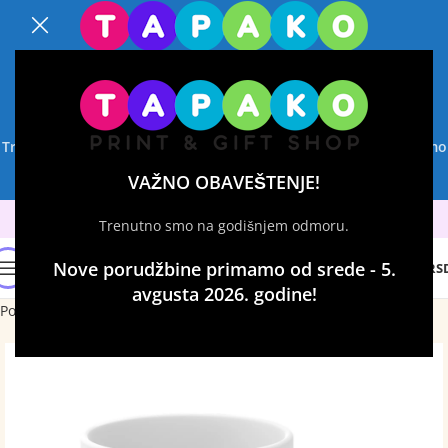
VAŽNO OBAVEŠTENJE!
Trenutno smo na godišnjem odmoru.
Nove porudžbine primamo
od srede - 5. avgusta 2026. godine!
VAŽNO OBAVEŠTENJE!
Trenutno smo na godišnjem odmoru.
0
Nove porudžbine primamo od srede - 5.
0
RS
avgusta 2026. godine!
Početna
Šolje sa štampom