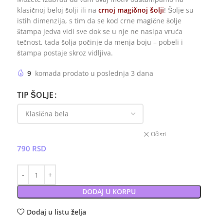
klasičnoj beloj šolji ili na
crnoj magičnoj šolji
! Šolje su
istih dimenzija, s tim da se kod crne magične šolje
štampa jedva vidi sve dok se u nje ne nasipa vruća
tečnost, tada šolja počinje da menja boju – pobeli i
štampa postaje skroz vidljiva.
9
komada prodato u poslednja 3 dana
TIP ŠOLJE
Očisti
790
RSD
DODAJ U KORPU
Dodaj u listu želja