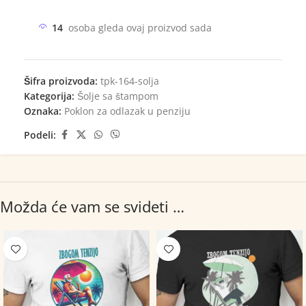
14
osoba gleda ovaj proizvod sada
Šifra proizvoda:
tpk-164-solja
Kategorija:
Šolje sa štampom
Oznaka:
Poklon za odlazak u penziju
Podeli:
Možda će vam se svideti …