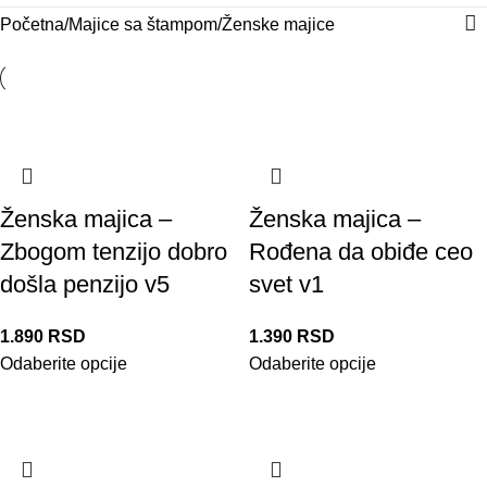
Početna
Majice sa štampom
Ženske majice
Ženska majica –
Ženska majica –
Zbogom tenzijo dobro
Rođena da obiđe ceo
došla penzijo v5
svet v1
1.890
RSD
1.390
RSD
Odaberite opcije
Odaberite opcije