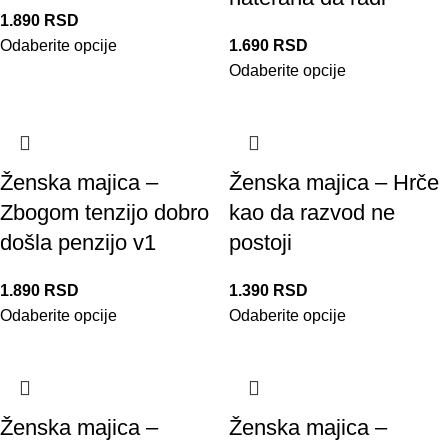
1.890
RSD
Odaberite opcije
1.690
RSD
Odaberite opcije
Ženska majica –
Ženska majica – Hrče
Zbogom tenzijo dobro
kao da razvod ne
došla penzijo v1
postoji
1.890
RSD
1.390
RSD
Odaberite opcije
Odaberite opcije
Ženska majica –
Ženska majica –