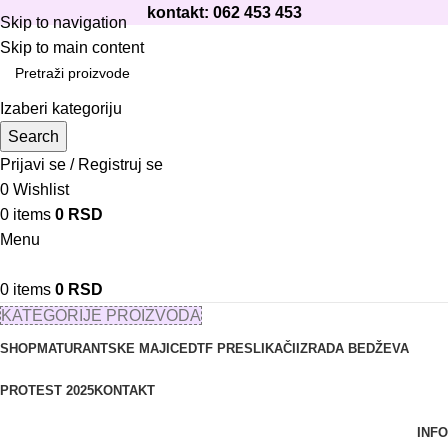
kontakt: 062 453 453
Skip to navigation
Skip to main content
Izaberi kategoriju
Search
Prijavi se / Registruj se
0
Wishlist
0
items
0
RSD
Menu
0
items
0
RSD
KATEGORIJE PROIZVODA
SHOP
MATURANTSKE MAJICE
DTF PRESLIKAČI
IZRADA BEDŽEVA
PROTEST 2025
KONTAKT
INFO