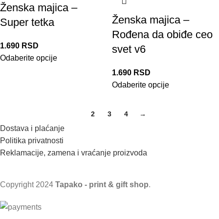
Ženska majica –
Ženska majica –
Super tetka
Rođena da obiđe ceo
1.690
RSD
svet v6
Odaberite opcije
1.690
RSD
Odaberite opcije
1
2
3
4
→
Dostava i plaćanje
Politika privatnosti
Reklamacije, zamena i vraćanje proizvoda
Copyright
2024
Tapako - print & gift shop
.