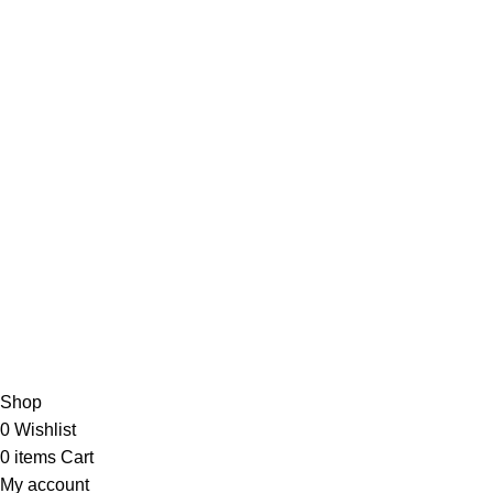
VAŽNO OBAVEŠTENJE!
Trenutno smo na godišnjem odmoru.
Nove porudžbine primamo od srede - 5. avgusta
2026. godine!
VAŽNO OBAVEŠTENJE!
Trenutno smo na godišnjem odmoru.
Nove porudžbine
primamo od srede - 5. avgusta 2026. godine!
Shop
0
Wishlist
0
items
Cart
My account