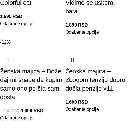
Colorful cat
Vidimo se uskoro –
bata
1.690
RSD
Odaberite opcije
1.890
RSD
Odaberite opcije
-12%
Ženska majica – Bože
Ženska majica –
daj mi snage da kupim
Zbogom tenzijo dobro
samo ono po šta sam
došla penzijo v11
došla
1.690
RSD
Odaberite opcije
1.490
RSD
1.690
RSD
Odaberite opcije