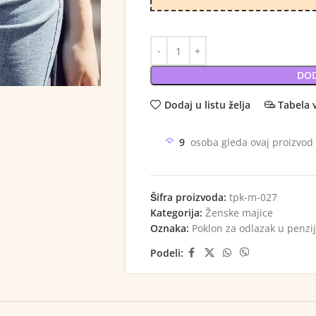
DOD
Dodaj u listu želja
Tabela 
9
osoba gleda ovaj proizvod
Šifra proizvoda:
tpk-m-027
Kategorija:
Ženske majice
Oznaka:
Poklon za odlazak u penzi
Podeli: