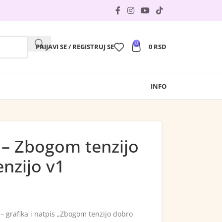
0
PRIJAVI SE / REGISTRUJ SE
0
RSD
INFO
 – Zbogom tenzijo
nzijo v1
 grafika i natpis „Zbogom tenzijo dobro