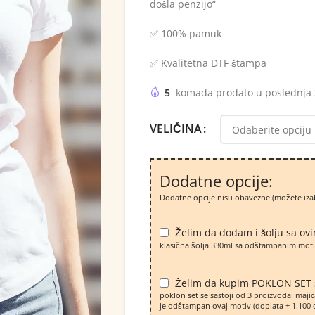
došla penzijo“
✅ 100% pamuk
✅ Kvalitetna DTF štampa
5
komada prodato u poslednja
VELIČINA
Dodatne opcije:
Dodatne opcije nisu obavezne (možete iza
Želim da dodam i šolju sa ov
klasična šolja 330ml sa odštampanim moti
Želim da kupim POKLON SET 
poklon set se sastoji od 3 proizvoda: majic
je odštampan ovaj motiv (doplata + 1.100 