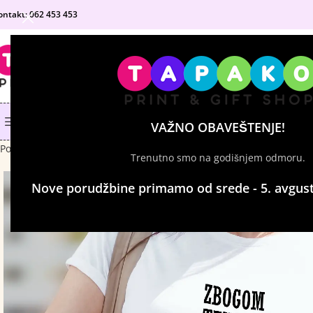
ontakt: 062 453 453
IZABERI KATEGORIJU
KATEGORIJE PROIZVODA
SHOP
MATURANTSKE MAJICE
VAŽNO OBAVEŠTENJE!
Početna
Majice sa štampom
Ženske majice
Ženska majica – Zbogom
Trenutno smo na godišnjem odmoru.
Nove porudžbine primamo od srede - 5. avgust