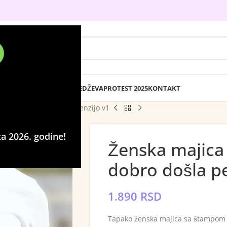
DTF PRESLIKAČI
IZRADA BEDŽEVA
PROTEST 2025
KONTAKT
 tenzijo dobro došla penzijo v1
a 2026. godine!
Ženska majica
dobro došla pe
1.890
RSD
Tapako ženska majica sa štampom –