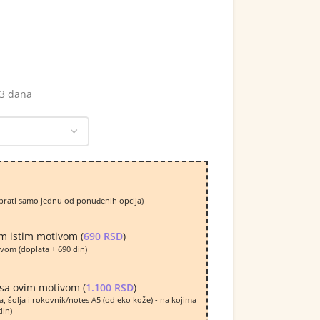
 3 dana
brati samo jednu od ponuđenih opcija)
im istim motivom (
690
RSD
)
vom (doplata + 690 din)
sa ovim motivom (
1.100
RSD
)
a, šolja i rokovnik/notes A5 (od eko kože) - na kojima
din)