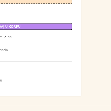
AJ U KORPU
veličina
 sada
ju