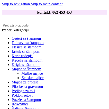
Skip to navigation
Skip to main content
kontakt: 062 453 453
Izaberi kategoriju
Cegeri sa štampom
Duksevi sa štampom
Flašice sa štampom
Jastuk sa štampom
Karte rođenja
Kecelja sa štampom
Krigle sa štampom
Majice sa štampom
Muške majice
Ženske majice
Majice za protest
Pljoske sa gravurom
Podloga za miš
Poklon setovi
Puzzle sa štampom
Rokovnici
Šolje sa štampom