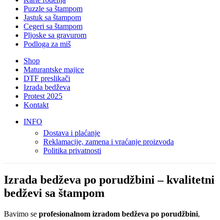
Puzzle sa štampom
Jastuk sa štampom
Cegeri sa štampom
Pljoske sa gravurom
Podloga za miš
Shop
Maturantske majice
DTF preslikači
Izrada bedževa
Protest 2025
Kontakt
INFO
Dostava i plaćanje
Reklamacije, zamena i vraćanje proizvoda
Politika privatnosti
Izrada bedževa po porudžbini – kvalitetni
bedževi sa štampom
Bavimo se
profesionalnom izradom bedževa po porudžbini
,