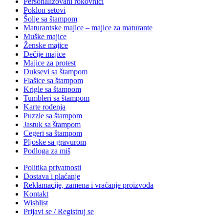
Personalizovani rokovnici
Poklon setovi
Šolje sa štampom
Maturantske majice – majice za maturante
Muške majice
Ženske majice
Dečije majice
Majice za protest
Duksevi sa štampom
Flašice sa štampom
Krigle sa štampom
Tumbleri sa štampom
Karte rođenja
Puzzle sa štampom
Jastuk sa štampom
Cegeri sa štampom
Pljoske sa gravurom
Podloga za miš
Politika privatnosti
Dostava i plaćanje
Reklamacije, zamena i vraćanje proizvoda
Kontakt
Wishlist
Prijavi se / Registruj se