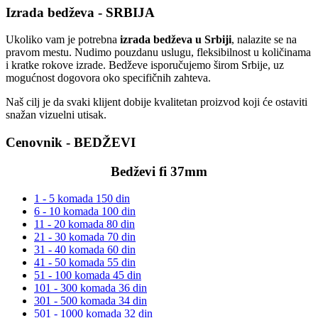
Izrada bedževa -
SRBIJA
Ukoliko vam je potrebna
izrada bedževa u Srbiji
, nalazite se na
pravom mestu. Nudimo pouzdanu uslugu, fleksibilnost u količinama
i kratke rokove izrade. Bedževe isporučujemo širom Srbije, uz
mogućnost dogovora oko specifičnih zahteva.
Naš cilj je da svaki klijent dobije kvalitetan proizvod koji će ostaviti
snažan vizuelni utisak.
Cenovnik -
BEDŽEVI
Bedževi fi 37mm
1 - 5 komada
150 din
6 - 10 komada
100 din
11 - 20 komada
80 din
21 - 30 komada
70 din
31 - 40 komada
60 din
41 - 50 komada
55 din
51 - 100 komada
45 din
101 - 300 komada
36 din
301 - 500 komada
34 din
501 - 1000 komada
32 din