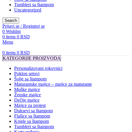
Tumbleri sa štampom
Uncategorized
Search
Prijavi se / Registruj se
0
Wishlist
0
items
0
RSD
Menu
0
items
0
RSD
KATEGORIJE PROIZVODA
Personalizovani rokovnici
Poklon setovi
Šolje sa štampom
Maturantske majice – majice za maturante
Muške majice
Ženske majice
Dečije majice
Majice za protest
Duksevi sa štampom
Flašice sa štampom
Krigle sa štampom
Tumbleri sa štampom
Karte rođenja