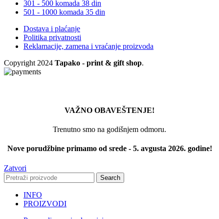
301 - 500 komada
38 din
501 - 1000 komada
35 din
Dostava i plaćanje
Politika privatnosti
Reklamacije, zamena i vraćanje proizvoda
Copyright
2024
Tapako - print & gift shop
.
VAŽNO OBAVEŠTENJE!
Trenutno smo na godišnjem odmoru.
Nove porudžbine primamo od srede - 5. avgusta 2026. godine!
Zatvori
Search
INFO
PROIZVODI