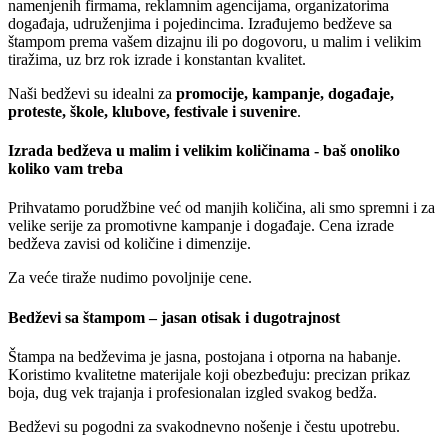
namenjenih firmama, reklamnim agencijama, organizatorima
događaja, udruženjima i pojedincima. Izrađujemo bedževe sa
štampom prema vašem dizajnu ili po dogovoru, u malim i velikim
tiražima, uz brz rok izrade i konstantan kvalitet.
Naši bedževi su idealni za
promocije, kampanje, događaje,
proteste, škole, klubove, festivale i suvenire
.
Izrada bedževa u malim i velikim količinama - baš onoliko
koliko vam treba
Prihvatamo porudžbine već od manjih količina, ali smo spremni i za
velike serije za promotivne kampanje i događaje. Cena izrade
bedževa zavisi od količine i dimenzije.
Za veće tiraže nudimo povoljnije cene.
Bedževi sa štampom – jasan otisak i dugotrajnost
Štampa na bedževima je jasna, postojana i otporna na habanje.
Koristimo kvalitetne materijale koji obezbeđuju: precizan prikaz
boja, dug vek trajanja i profesionalan izgled svakog bedža.
Bedževi su pogodni za svakodnevno nošenje i čestu upotrebu.