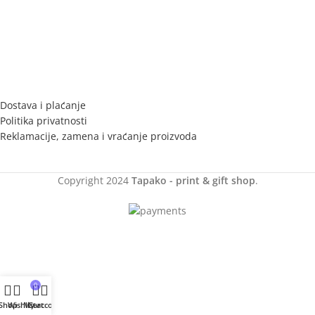
Dostava i plaćanje
Politika privatnosti
Reklamacije, zamena i vraćanje proizvoda
Copyright
2024
Tapako - print & gift shop
.
0
Shop
Wishlist
My account
Cart