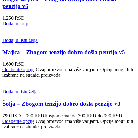
penzijo v6
1.250
RSD
Dodaj u korpu
Dodaj u listu želja
Majica – Zbogom tenzijo dobro došla penzijo v5
1.690
RSD
Odaberite opcije
Ovaj proizvod ima više varijanti. Opcije mogu biti
izabrane na stranici proizvoda.
Dodaj u listu želja
Šolja – Zbogom tenzijo dobro došla penzijo v3
790
RSD
–
990
RSD
Raspon cena: od 790 RSD do 990 RSD
Odaberite opcije
Ovaj proizvod ima više varijanti. Opcije mogu biti
izabrane na stranici proizvoda.