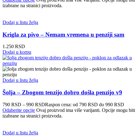
izabrane na stranici proizvoda.
Dodaj u listu želja
Krigla za pivo – Nemam vremena u penziji sam
1.250
RSD
Dodaj u korpu
Dodaj u listu želja
Šolja – Zbogom tenzijo dobro došla penzijo v9
790
RSD
–
990
RSD
Raspon cena: od 790 RSD do 990 RSD
Odaberite opcije
Ovaj proizvod ima više varijanti. Opcije mogu biti
izabrane na stranici proizvoda.
Dodaj u listu želja