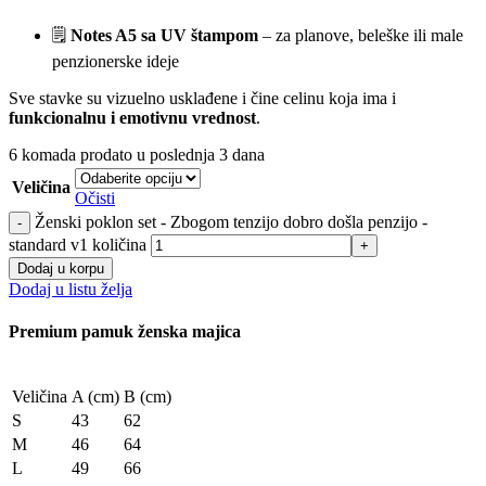
🗒️
Notes A5 sa UV štampom
– za planove, beleške ili male
penzionerske ideje
Sve stavke su vizuelno usklađene i čine celinu koja ima i
funkcionalnu i emotivnu vrednost
.
6
komada prodato u poslednja 3 dana
Veličina
Očisti
Ženski poklon set - Zbogom tenzijo dobro došla penzijo -
standard v1 količina
Dodaj u korpu
Dodaj u listu želja
Premium pamuk ženska majica
Veličina
A (cm)
B (cm)
S
43
62
M
46
64
L
49
66