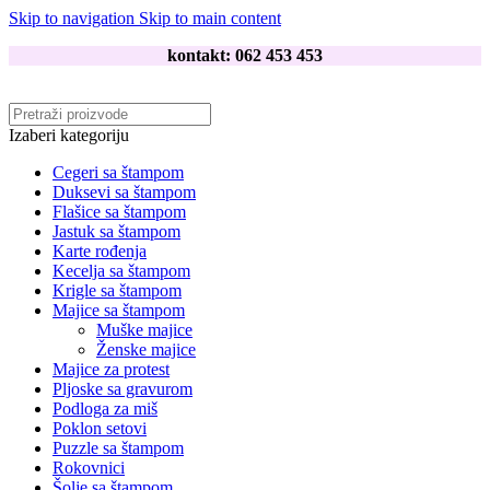
Skip to navigation
Skip to main content
kontakt: 062 453 453
Izaberi kategoriju
Cegeri sa štampom
Duksevi sa štampom
Flašice sa štampom
Jastuk sa štampom
Karte rođenja
Kecelja sa štampom
Krigle sa štampom
Majice sa štampom
Muške majice
Ženske majice
Majice za protest
Pljoske sa gravurom
Podloga za miš
Poklon setovi
Puzzle sa štampom
Rokovnici
Šolje sa štampom