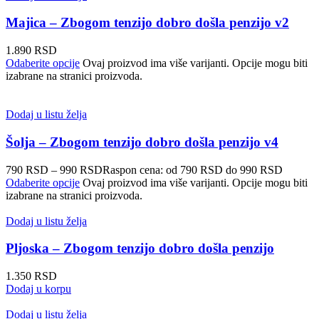
Majica – Zbogom tenzijo dobro došla penzijo v2
1.890
RSD
Odaberite opcije
Ovaj proizvod ima više varijanti. Opcije mogu biti
izabrane na stranici proizvoda.
Dodaj u listu želja
Šolja – Zbogom tenzijo dobro došla penzijo v4
790
RSD
–
990
RSD
Raspon cena: od 790 RSD do 990 RSD
Odaberite opcije
Ovaj proizvod ima više varijanti. Opcije mogu biti
izabrane na stranici proizvoda.
Dodaj u listu želja
Pljoska – Zbogom tenzijo dobro došla penzijo
1.350
RSD
Dodaj u korpu
Dodaj u listu želja