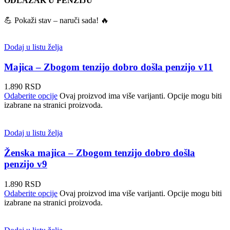
ODLAZAK U PENZIJU
💪 Pokaži stav – naruči sada! 🔥
Dodaj u listu želja
Majica – Zbogom tenzijo dobro došla penzijo v11
1.890
RSD
Odaberite opcije
Ovaj proizvod ima više varijanti. Opcije mogu biti
izabrane na stranici proizvoda.
Dodaj u listu želja
Ženska majica – Zbogom tenzijo dobro došla
penzijo v9
1.890
RSD
Odaberite opcije
Ovaj proizvod ima više varijanti. Opcije mogu biti
izabrane na stranici proizvoda.