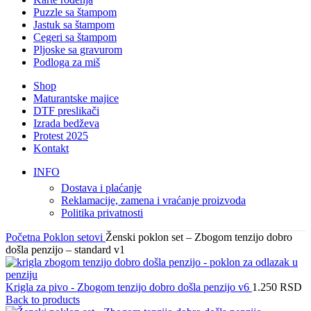
Puzzle sa štampom
Jastuk sa štampom
Cegeri sa štampom
Pljoske sa gravurom
Podloga za miš
Shop
Maturantske majice
DTF preslikači
Izrada bedževa
Protest 2025
Kontakt
INFO
Dostava i plaćanje
Reklamacije, zamena i vraćanje proizvoda
Politika privatnosti
Početna
Poklon setovi
Ženski poklon set – Zbogom tenzijo dobro
došla penzijo – standard v1
Krigla za pivo - Zbogom tenzijo dobro došla penzijo v6
1.250
RSD
Back to products