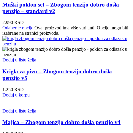
Muški poklon set – Zbogom tenzijo dobro došla
penzijo – standard v2
2.990
RSD
Odaberite opcije
Ovaj proizvod ima više varijanti. Opcije mogu biti
izabrane na stranici proizvoda.
Dodaj u listu želja
Krigla za pivo – Zbogom tenzijo dobro došla
penzijo v5
1.250
RSD
Dodaj u korpu
Dodaj u listu želja
Majica – Zbogom tenzijo dobro došla penzijo v4