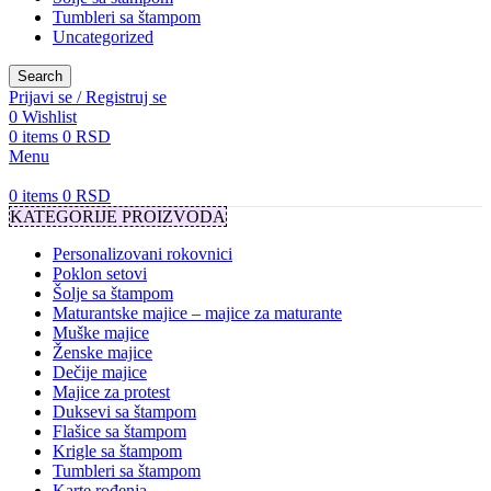
Tumbleri sa štampom
Uncategorized
Search
Prijavi se / Registruj se
0
Wishlist
0
items
0
RSD
Menu
0
items
0
RSD
KATEGORIJE PROIZVODA
Personalizovani rokovnici
Poklon setovi
Šolje sa štampom
Maturantske majice – majice za maturante
Muške majice
Ženske majice
Dečije majice
Majice za protest
Duksevi sa štampom
Flašice sa štampom
Krigle sa štampom
Tumbleri sa štampom
Karte rođenja