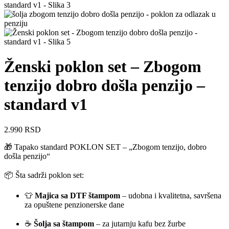
Ženski poklon set – Zbogom
tenzijo dobro došla penzijo –
standard v1
2.990
RSD
🎁 Tapako standard POKLON SET – „Zbogom tenzijo, dobro
došla penzijo“
📦 Šta sadrži poklon set:
👕
Majica sa DTF štampom
– udobna i kvalitetna, savršena
za opuštene penzionerske dane
☕
Šolja sa štampom
– za jutarnju kafu bez žurbe