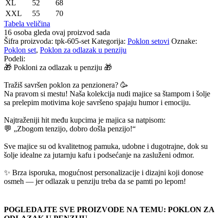
XL
52
68
XXL
55
70
Tabela veličina
16
osoba gleda ovaj proizvod sada
Šifra proizvoda:
tpk-605-set
Kategorija:
Poklon setovi
Oznake:
Poklon set
,
Poklon za odlazak u penziju
Podeli:
🎁 Pokloni za odlazak u penziju 🎁
Tražiš savršen poklon za penzionera? 🥳
Na pravom si mestu! Naša kolekcija nudi majice sa štampom i šolje
sa prelepim motivima koje savršeno spajaju humor i emociju.
Najtraženiji hit među kupcima je majica sa natpisom:
💬 „Zbogom tenzijo, dobro došla penzijo!“
Sve majice su od kvalitetnog pamuka, udobne i dugotrajne, dok su
šolje idealne za jutarnju kafu i podsećanje na zasluženi odmor.
✨ Brza isporuka, mogućnost personalizacije i dizajni koji donose
osmeh — jer odlazak u penziju treba da se pamti po lepom!
POGLEDAJTE SVE PROIZVODE NA TEMU: POKLON ZA