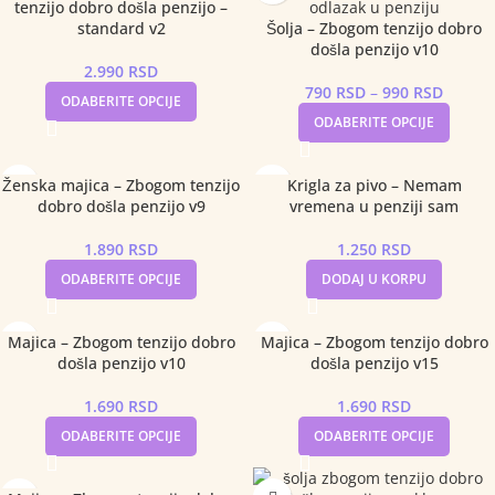
tenzijo dobro došla penzijo –
standard v2
Šolja – Zbogom tenzijo dobro
došla penzijo v10
2.990
RSD
790
RSD
–
990
RSD
ODABERITE OPCIJE
ODABERITE OPCIJE
Ženska majica – Zbogom tenzijo
Krigla za pivo – Nemam
dobro došla penzijo v9
vremena u penziji sam
1.890
RSD
1.250
RSD
ODABERITE OPCIJE
DODAJ U KORPU
Majica – Zbogom tenzijo dobro
Majica – Zbogom tenzijo dobro
došla penzijo v10
došla penzijo v15
1.690
RSD
1.690
RSD
ODABERITE OPCIJE
ODABERITE OPCIJE