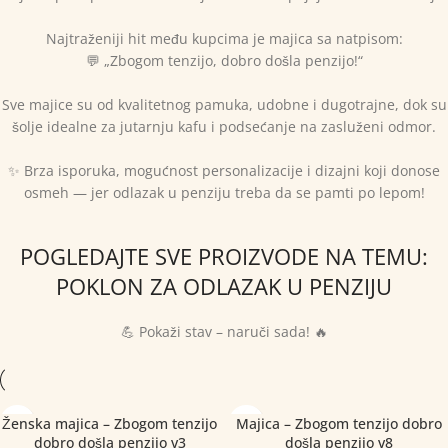
Najtraženiji hit među kupcima je majica sa natpisom:
💬 „Zbogom tenzijo, dobro došla penzijo!“
Sve majice su od kvalitetnog pamuka, udobne i dugotrajne, dok su
šolje idealne za jutarnju kafu i podsećanje na zasluženi odmor.
✨ Brza isporuka, mogućnost personalizacije i dizajni koji donose
osmeh — jer odlazak u penziju treba da se pamti po lepom!
POGLEDAJTE SVE PROIZVODE NA TEMU:
POKLON ZA ODLAZAK U PENZIJU
💪 Pokaži stav – naruči sada! 🔥
Ženska majica – Zbogom tenzijo
Majica – Zbogom tenzijo dobro
dobro došla penzijo v3
došla penzijo v8