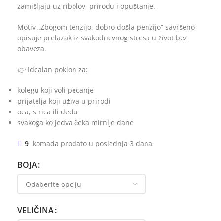
zamišljaju uz ribolov, prirodu i opuštanje.
Motiv „Zbogom tenzijo, dobro došla penzijo“ savršeno
opisuje prelazak iz svakodnevnog stresa u život bez
obaveza.
👉 Idealan poklon za:
kolegu koji voli pecanje
prijatelja koji uživa u prirodi
oca, strica ili dedu
svakoga ko jedva čeka mirnije dane
9
komada prodato u poslednja 3 dana
BOJA
VELIČINA