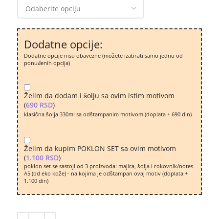
Dodatne opcije:
Dodatne opcije nisu obavezne (možete izabrati samo jednu od
ponuđenih opcija)
Želim da dodam i šolju sa ovim istim motivom
(
690
RSD
)
klasična šolja 330ml sa odštampanim motivom (doplata + 690 din)
Želim da kupim POKLON SET sa ovim motivom
(
1.100
RSD
)
poklon set se sastoji od 3 proizvoda: majica, šolja i rokovnik/notes
A5 (od eko kože) - na kojima je odštampan ovaj motiv (doplata +
1.100 din)