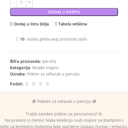
DODAJ U KORPU
Dodaj u listu želja
Tabela veličina
10
osoba gleda ovaj proizvod sada
Šifra proizvoda:
tpk-652
Kategorija:
Muške majice
Oznaka:
Poklon za odlazak u penziju
Podeli:
🎁 Pokloni za odlazak u penziju 🎁
Tražiš savršen poklon za penzionera? 🥳
Na pravom si mestu! Naša kolekcija nudi majice sa štampom i
šolje sa prelepim motivima koje savršeno spajaju humor i emociju.