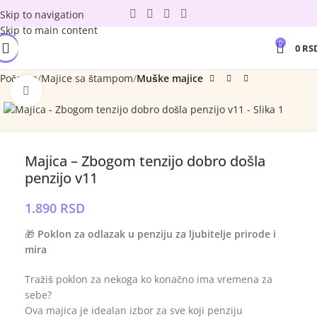
Skip to navigation
Skip to main content
0
0
RS
Početna
Majice sa štampom
Muške majice
Click to enlarge
Majica – Zbogom tenzijo dobro došla
penzijo v11
1.890
RSD
🎁
Poklon za odlazak u penziju za ljubitelje prirode i
mira
Tražiš poklon za nekoga ko konačno ima vremena za
sebe?
Ova majica je idealan izbor za sve koji penziju