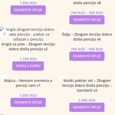
došla penzijo v8
1.890
RSD
ODABERITE OPCIJE
790
RSD
–
990
RSD
ODABERITE OPCIJE
Šolja – Zbogom tenzijo dobro
došla penzijo v6
Krigla za pivo – Zbogom tenzijo
dobro došla penzijo v2
790
RSD
–
990
RSD
ODABERITE OPCIJE
1.250
RSD
DODAJ U KORPU
Majica – Nemam vremena u
Muški poklon set – Zbogom
penziji sam v1
tenzijo dobro došla penzijo –
standard v2
1.890
RSD
2.990
RSD
ODABERITE OPCIJE
ODABERITE OPCIJE