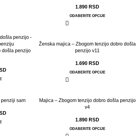
1.890
RSD
ODABERITE OPCIJE
Ženska majica – Zbogom tenzijo dobro došla
 došla penzijo
penzijo v11
1.690
RSD
SD
ODABERITE OPCIJE
E
penziji sam
Majica – Zbogom tenzijo dobro došla penzijo
v4
SD
1.890
RSD
E
ODABERITE OPCIJE