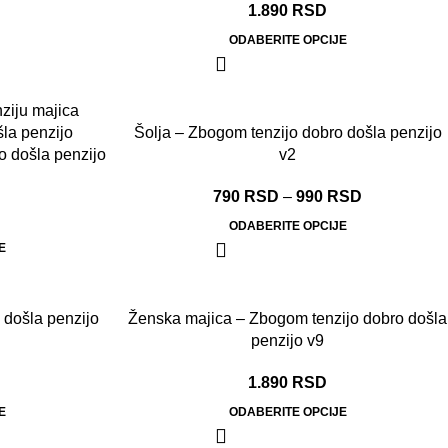
1.890
RSD
ODABERITE OPCIJE
Šolja – Zbogom tenzijo dobro došla penzijo
o došla penzijo
v2
790
RSD
–
990
RSD
ODABERITE OPCIJE
E
 došla penzijo
Ženska majica – Zbogom tenzijo dobro došla
penzijo v9
1.890
RSD
E
ODABERITE OPCIJE