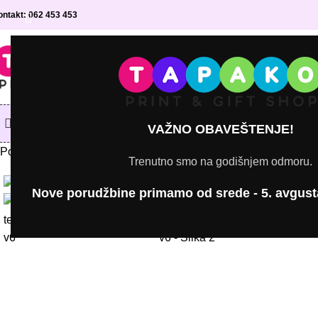
ontakt: 062 453 453
IZABERI KATEGORIJU
KATEGORIJE PROIZVODA
Shop
Maturantske majice
D
VAŽNO OBAVEŠTENJE!
Početna
Majice sa štampom
Ženske majice
Ženska majica – Zb
Trenutno smo na godišnjem odmoru.
Click to enlarge
Nove porudžbine primamo od srede - 5. avgust