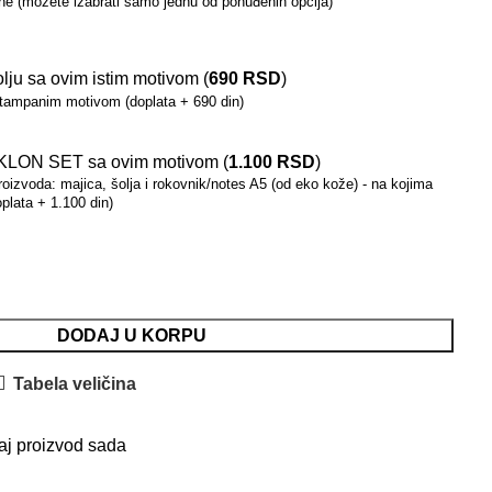
ne (možete izabrati samo jednu od ponuđenih opcija)
lju sa ovim istim motivom (
690
RSD
)
štampanim motivom (doplata + 690 din)
KLON SET sa ovim motivom (
1.100
RSD
)
roizvoda: majica, šolja i rokovnik/notes A5 (od eko kože) - na kojima
plata + 1.100 din)
DODAJ U KORPU
Tabela veličina
aj proizvod sada