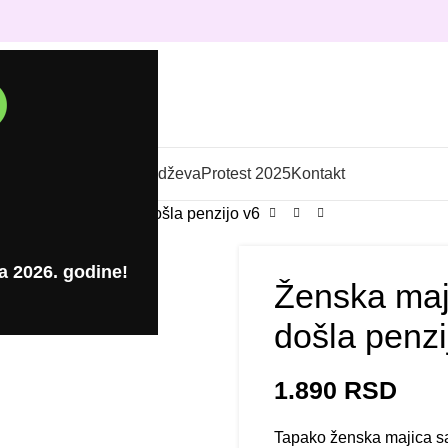
TF preslikači
Izrada bedževa
Protest 2025
Kontakt
ogom tenzijo dobro došla penzijo v6
a 2026. godine!
Ženska maj
došla penzi
1.890
RSD
Tapako ženska majica sa