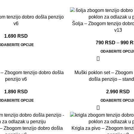
m tenzijo dobro došla penzijo
v6
Šolja – Zbogom tenzijo dobro
v13
1.690
RSD
790
RSD
–
990
R
ODABERITE OPCIJE
ODABERITE OPCIJ
 – Zbogom tenzijo dobro došla
Muški poklon set – Zbogom 
penzijo v6
došla penzijo – stan
1.890
RSD
2.990
RSD
ODABERITE OPCIJE
ODABERITE OPCIJ
 – Zbogom tenzijo dobro došla
Krigla za pivo – Zbogom tenz