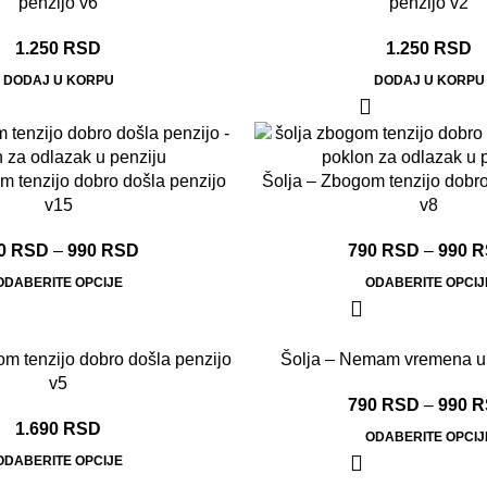
penzijo v6
penzijo v2
1.250
RSD
1.250
RSD
DODAJ U KORPU
DODAJ U KORPU
m tenzijo dobro došla penzijo
Šolja – Zbogom tenzijo dobro
v15
v8
0
RSD
–
990
RSD
790
RSD
–
990
R
ODABERITE OPCIJE
ODABERITE OPCIJ
m tenzijo dobro došla penzijo
Šolja – Nemam vremena u 
v5
790
RSD
–
990
R
1.690
RSD
ODABERITE OPCIJ
ODABERITE OPCIJE