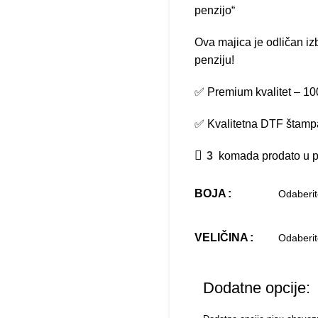
penzijo“
Ova majica je odličan iz
penziju!
✅ Premium kvalitet – 
✅ Kvalitetna DTF štamp
3
komada prodato u p
BOJA
VELIČINA
Dodatne opcije: