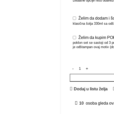
Dodatne opcije nisu obavez
Želim da dodam i šo
klasična šolja 330ml sa od
Želim da kupim PO
poklon set se sastoji od 3 p
je odštampan ovaj motiv (do
Dodaj u listu želja
10
osoba gleda ov