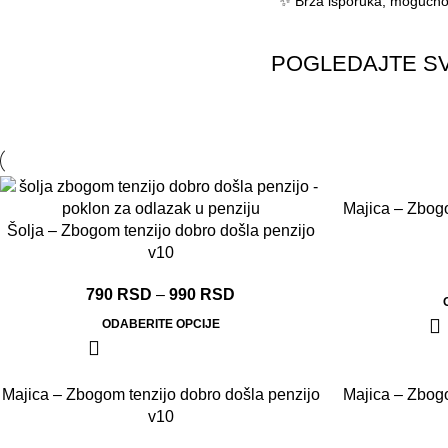
✨ Brza isporuka, mogućnost
POGLEDAJTE SV
Majica – Zbogo
Šolja – Zbogom tenzijo dobro došla penzijo
v10
790
RSD
–
990
RSD
ODABERITE OPCIJE
Majica – Zbogom tenzijo dobro došla penzijo
Majica – Zbogo
v10