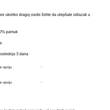
bor ukoliko dragoj osobi želite da ulepšate odlazak u
100% pamuk
a
oslednja 3 dana