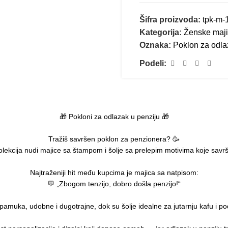
Šifra proizvoda:
tpk-m-
Kategorija:
Ženske maj
Oznaka:
Poklon za odla
Podeli:
🎁 Pokloni za odlazak u penziju 🎁
Tražiš savršen poklon za penzionera? 🥳
ekcija nudi majice sa štampom i šolje sa prelepim motivima koje savr
Najtraženiji hit među kupcima je majica sa natpisom:
💬 „Zbogom tenzijo, dobro došla penzijo!“
 pamuka, udobne i dugotrajne, dok su šolje idealne za jutarnju kafu i p