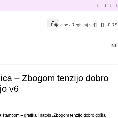
0
Prijavi se / Registruj se
0
RS
IN
ica – Zbogom tenzijo dobro
jo v6
 štampom – grafika i natpis „Zbogom tenzijo dobro došla