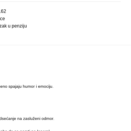
162
ice
zak u penziju
šeno spajaju humor i emociju.
odsećanje na zasluženi odmor.