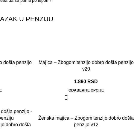
treba da se pamti po lepom!
AZAK U PENZIJU
o došla penzijo
Majica – Zbogom tenzijo dobro došla penzijo
v20
1.890
RSD
E
ODABERITE OPCIJE
Ženska majica – Zbogom tenzijo dobro došla
ijo dobro došla
penzijo v12