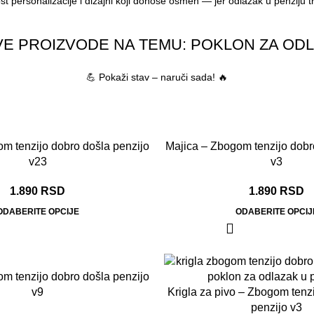
 personalizacije i dizajni koji donose osmeh — jer odlazak u penziju 
E PROIZVODE NA TEMU: POKLON ZA ODL
💪 Pokaži stav – naruči sada! 🔥
m tenzijo dobro došla penzijo
Majica – Zbogom tenzijo dobr
v23
v3
1.890
RSD
1.890
RSD
ODABERITE OPCIJE
ODABERITE OPCIJ
m tenzijo dobro došla penzijo
v9
Krigla za pivo – Zbogom tenz
penzijo v3