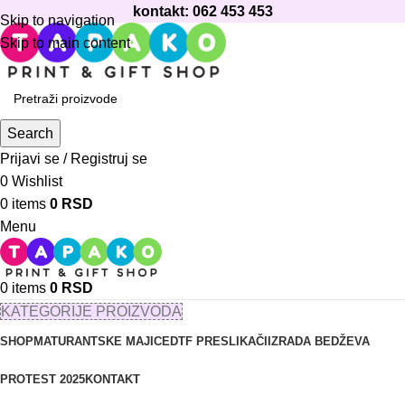
kontakt: 062 453 453
Skip to navigation
Skip to main content
Search
Prijavi se / Registruj se
0
Wishlist
0
items
0
RSD
Menu
0
items
0
RSD
KATEGORIJE PROIZVODA
SHOP
MATURANTSKE MAJICE
DTF PRESLIKAČI
IZRADA BEDŽEVA
PROTEST 2025
KONTAKT