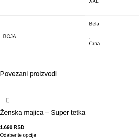
XXL
Bela
BOJA
,
Crna
Povezani proizvodi
Ženska majica – Super tetka
1.690
RSD
Odaberite opcije