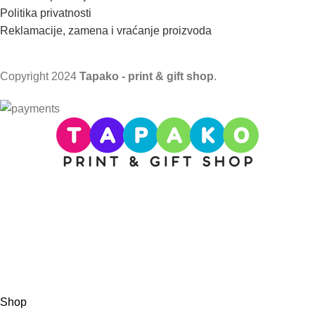
Politika privatnosti
Reklamacije, zamena i vraćanje proizvoda
Copyright
2024
Tapako - print & gift shop
.
VAŽNO OBAVEŠTENJE!
Trenutno smo na godišnjem odmoru.
Nove porudžbine primamo od srede - 5. avgusta
2026. godine!
Shop