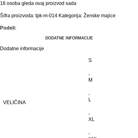
16
osoba gleda ovaj proizvod sada
Šifra proizvoda:
tpk-m-014
Kategorija:
Ženske majice
Podeli:
DODATNE INFORMACIJE
Dodatne informacije
S
,
M
,
L
VELIČINA
,
XL
,