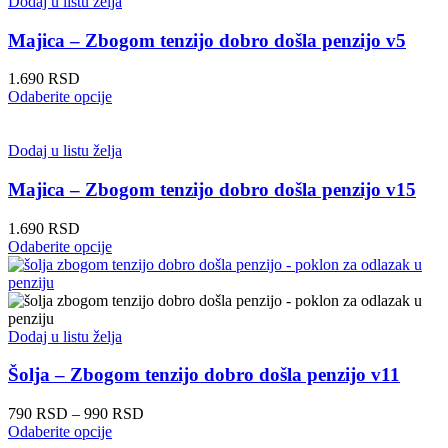
više
Dodaj u listu želja
varijanti.
Opcije
Majica – Zbogom tenzijo dobro došla penzijo v5
mogu
biti
1.690
RSD
izabrane
Ovaj
Odaberite opcije
na
proizvod
stranici
ima
proizvoda.
više
Dodaj u listu želja
varijanti.
Opcije
Majica – Zbogom tenzijo dobro došla penzijo v15
mogu
biti
1.690
RSD
izabrane
Ovaj
Odaberite opcije
na
proizvod
stranici
ima
proizvoda.
više
varijanti.
Opcije
Dodaj u listu želja
mogu
biti
Šolja – Zbogom tenzijo dobro došla penzijo v11
izabrane
na
Raspon
790
RSD
–
990
RSD
stranici
Ovaj
cena:
Odaberite opcije
proizvoda.