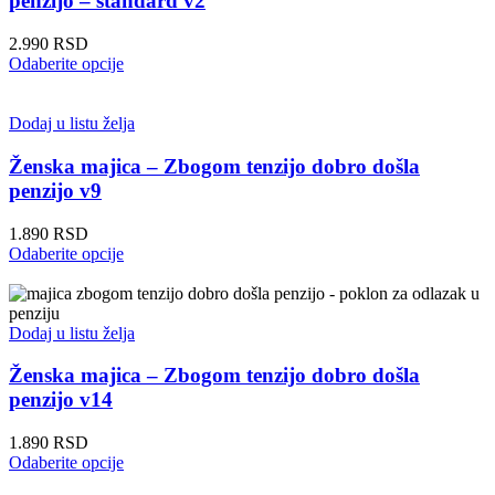
penzijo – standard v2
biti
izabrane
2.990
RSD
na
Ovaj
Odaberite opcije
stranici
proizvod
proizvoda.
ima
više
Dodaj u listu želja
varijanti.
Opcije
Ženska majica – Zbogom tenzijo dobro došla
mogu
penzijo v9
biti
izabrane
1.890
RSD
na
Ovaj
Odaberite opcije
stranici
proizvod
proizvoda.
ima
više
varijanti.
Dodaj u listu želja
Opcije
mogu
Ženska majica – Zbogom tenzijo dobro došla
biti
penzijo v14
izabrane
na
1.890
RSD
stranici
Ovaj
Odaberite opcije
proizvoda.
proizvod