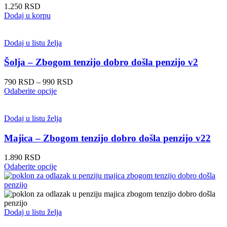
stranici
1.250
RSD
proizvoda.
Dodaj u korpu
Dodaj u listu želja
Šolja – Zbogom tenzijo dobro došla penzijo v2
Raspon
790
RSD
–
990
RSD
Ovaj
cena:
Odaberite opcije
proizvod
od
ima
790 RSD
više
do
Dodaj u listu želja
varijanti.
990 RSD
Opcije
Majica – Zbogom tenzijo dobro došla penzijo v22
mogu
biti
1.890
RSD
izabrane
Ovaj
Odaberite opcije
na
proizvod
stranici
ima
proizvoda.
više
varijanti.
Opcije
Dodaj u listu želja
mogu