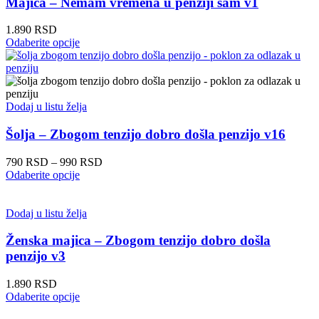
Majica – Nemam vremena u penziji sam v1
mogu
biti
1.890
RSD
izabrane
Ovaj
Odaberite opcije
na
proizvod
stranici
ima
proizvoda.
više
varijanti.
Opcije
Dodaj u listu želja
mogu
biti
Šolja – Zbogom tenzijo dobro došla penzijo v16
izabrane
na
Raspon
790
RSD
–
990
RSD
stranici
Ovaj
cena:
Odaberite opcije
proizvoda.
proizvod
od
ima
790 RSD
više
do
Dodaj u listu želja
varijanti.
990 RSD
Opcije
Ženska majica – Zbogom tenzijo dobro došla
mogu
penzijo v3
biti
izabrane
1.890
RSD
na
Ovaj
Odaberite opcije
stranici
proizvod
proizvoda.