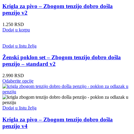
biti
Krigla za pivo – Zbogom tenzijo dobro došla
izabrane
penzijo v2
na
stranici
1.250
RSD
proizvoda.
Dodaj u korpu
Dodaj u listu želja
Ženski poklon set – Zbogom tenzijo dobro došla
penzijo – standard v2
2.990
RSD
Ovaj
Odaberite opcije
proizvod
ima
više
varijanti.
Opcije
Dodaj u listu želja
mogu
biti
Krigla za pivo – Zbogom tenzijo dobro došla
izabrane
penzijo v4
na