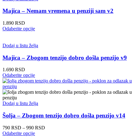
varijanti.
Opcije
Majica – Nemam vremena u penziji sam v2
mogu
biti
1.890
RSD
izabrane
Ovaj
Odaberite opcije
na
proizvod
stranici
ima
proizvoda.
više
Dodaj u listu želja
varijanti.
Opcije
Majica – Zbogom tenzijo dobro došla penzijo v9
mogu
biti
1.690
RSD
izabrane
Ovaj
Odaberite opcije
na
proizvod
stranici
ima
proizvoda.
više
varijanti.
Opcije
Dodaj u listu želja
mogu
biti
Šolja – Zbogom tenzijo dobro došla penzijo v14
izabrane
na
Raspon
790
RSD
–
990
RSD
stranici
Ovaj
cena:
Odaberite opcije
proizvoda.
proizvod
od