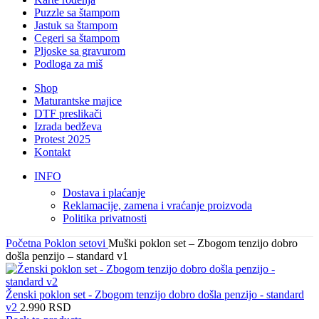
Puzzle sa štampom
Jastuk sa štampom
Cegeri sa štampom
Pljoske sa gravurom
Podloga za miš
Shop
Maturantske majice
DTF preslikači
Izrada bedževa
Protest 2025
Kontakt
INFO
Dostava i plaćanje
Reklamacije, zamena i vraćanje proizvoda
Politika privatnosti
Početna
Poklon setovi
Muški poklon set – Zbogom tenzijo dobro
došla penzijo – standard v1
Ženski poklon set - Zbogom tenzijo dobro došla penzijo - standard
v2
2.990
RSD