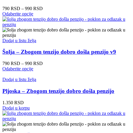
izabrane
na
Raspon
790
RSD
–
990
RSD
stranici
Ovaj
cena:
Odaberite opcije
proizvoda.
proizvod
od
ima
790 RSD
više
do
varijanti.
990 RSD
Opcije
Dodaj u listu želja
mogu
biti
Šolja – Zbogom tenzijo dobro došla penzijo v9
izabrane
na
Raspon
790
RSD
–
990
RSD
stranici
Ovaj
cena:
Odaberite opcije
proizvoda.
proizvod
od
ima
790 RSD
Dodaj u listu želja
više
do
varijanti.
990 RSD
Pljoska – Zbogom tenzijo dobro došla penzijo
Opcije
mogu
1.350
RSD
biti
Dodaj u korpu
izabrane
na
stranici
proizvoda.