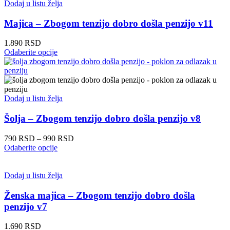
ima
Dodaj u listu želja
više
varijanti.
Majica – Zbogom tenzijo dobro došla penzijo v11
Opcije
mogu
1.890
RSD
biti
Ovaj
Odaberite opcije
izabrane
proizvod
na
ima
stranici
više
proizvoda.
varijanti.
Opcije
Dodaj u listu želja
mogu
biti
Šolja – Zbogom tenzijo dobro došla penzijo v8
izabrane
na
Raspon
790
RSD
–
990
RSD
stranici
Ovaj
cena:
Odaberite opcije
proizvoda.
proizvod
od
ima
790 RSD
više
do
Dodaj u listu želja
varijanti.
990 RSD
Opcije
Ženska majica – Zbogom tenzijo dobro došla
mogu
penzijo v7
biti
izabrane
1.690
RSD