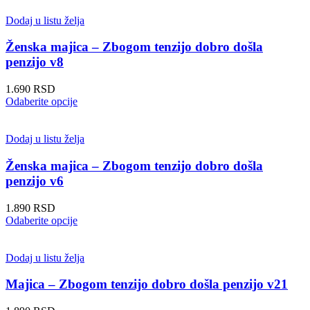
ima
više
Dodaj u listu želja
varijanti.
Opcije
Ženska majica – Zbogom tenzijo dobro došla
mogu
penzijo v8
biti
izabrane
1.690
RSD
na
Ovaj
Odaberite opcije
stranici
proizvod
proizvoda.
ima
više
Dodaj u listu želja
varijanti.
Opcije
Ženska majica – Zbogom tenzijo dobro došla
mogu
penzijo v6
biti
izabrane
1.890
RSD
na
Ovaj
Odaberite opcije
stranici
proizvod
proizvoda.
ima
više
Dodaj u listu želja
varijanti.
Opcije
Majica – Zbogom tenzijo dobro došla penzijo v21
mogu
biti