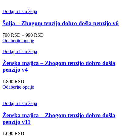
proizvod
od
ima
790 RSD
više
do
Dodaj u listu želja
varijanti.
990 RSD
Opcije
Šolja – Zbogom tenzijo dobro došla penzijo v6
mogu
biti
Raspon
790
RSD
–
990
RSD
izabrane
Ovaj
cena:
Odaberite opcije
na
proizvod
od
stranici
ima
790 RSD
Dodaj u listu želja
proizvoda.
više
do
varijanti.
990 RSD
Ženska majica – Zbogom tenzijo dobro došla
Opcije
penzijo v4
mogu
biti
1.890
RSD
izabrane
Ovaj
Odaberite opcije
na
proizvod
stranici
ima
proizvoda.
više
Dodaj u listu želja
varijanti.
Opcije
Ženska majica – Zbogom tenzijo dobro došla
mogu
penzijo v11
biti
izabrane
1.690
RSD
na