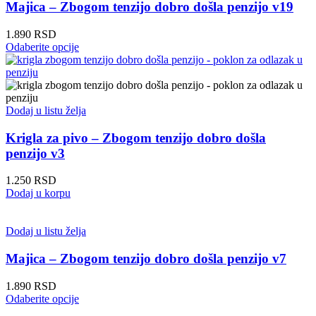
biti
Majica – Zbogom tenzijo dobro došla penzijo v19
izabrane
na
1.890
RSD
stranici
Ovaj
Odaberite opcije
proizvoda.
proizvod
ima
više
varijanti.
Opcije
Dodaj u listu želja
mogu
biti
Krigla za pivo – Zbogom tenzijo dobro došla
izabrane
penzijo v3
na
stranici
1.250
RSD
proizvoda.
Dodaj u korpu
Dodaj u listu želja
Majica – Zbogom tenzijo dobro došla penzijo v7
1.890
RSD
Ovaj
Odaberite opcije
proizvod