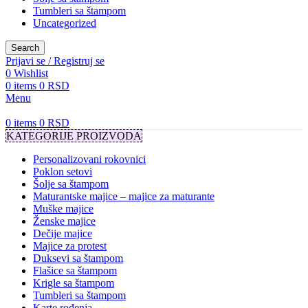
Tumbleri sa štampom
Uncategorized
Search
Prijavi se / Registruj se
0
Wishlist
0
items
0
RSD
Menu
0
items
0
RSD
KATEGORIJE PROIZVODA
Personalizovani rokovnici
Poklon setovi
Šolje sa štampom
Maturantske majice – majice za maturante
Muške majice
Ženske majice
Dečije majice
Majice za protest
Duksevi sa štampom
Flašice sa štampom
Krigle sa štampom
Tumbleri sa štampom
Karte rođenja