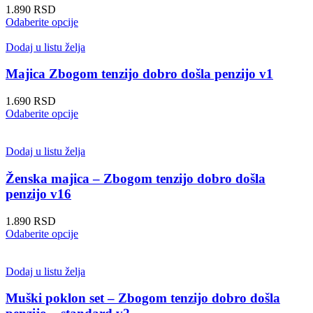
1.890
RSD
Ovaj
Odaberite opcije
proizvod
ima
Dodaj u listu želja
više
varijanti.
Majica Zbogom tenzijo dobro došla penzijo v1
Opcije
mogu
1.690
RSD
biti
Ovaj
Odaberite opcije
izabrane
proizvod
na
ima
stranici
više
Dodaj u listu želja
proizvoda.
varijanti.
Opcije
Ženska majica – Zbogom tenzijo dobro došla
mogu
penzijo v16
biti
izabrane
1.890
RSD
na
Ovaj
Odaberite opcije
stranici
proizvod
proizvoda.
ima
više
Dodaj u listu želja
varijanti.
Opcije
Muški poklon set – Zbogom tenzijo dobro došla
mogu