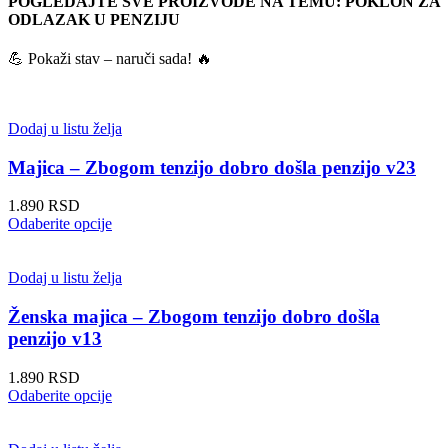
POGLEDAJTE SVE PROIZVODE NA TEMU: POKLON ZA
ODLAZAK U PENZIJU
💪 Pokaži stav – naruči sada! 🔥
Dodaj u listu želja
Majica – Zbogom tenzijo dobro došla penzijo v23
1.890
RSD
Ovaj
Odaberite opcije
proizvod
ima
više
Dodaj u listu želja
varijanti.
Opcije
Ženska majica – Zbogom tenzijo dobro došla
mogu
penzijo v13
biti
izabrane
1.890
RSD
na
Ovaj
Odaberite opcije
stranici
proizvod
proizvoda.
ima