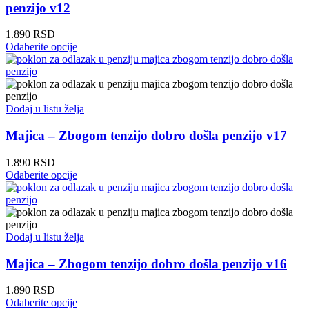
mogu
penzijo v12
biti
izabrane
1.890
RSD
na
Ovaj
Odaberite opcije
stranici
proizvod
proizvoda.
ima
više
varijanti.
Opcije
Dodaj u listu želja
mogu
biti
Majica – Zbogom tenzijo dobro došla penzijo v17
izabrane
na
1.890
RSD
stranici
Ovaj
Odaberite opcije
proizvoda.
proizvod
ima
više
varijanti.
Opcije
Dodaj u listu želja
mogu
biti
Majica – Zbogom tenzijo dobro došla penzijo v16
izabrane
na
1.890
RSD
stranici
Ovaj
Odaberite opcije