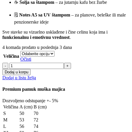
☕
Šolja sa štampom
– za jutarnju kafu bez žurbe
🗒️
Notes A5 sa UV štampom
– za planove, beleške ili male
penzionerske ideje
Sve stavke su vizuelno usklađene i čine celinu koja ima i
funkcionalnu i emotivnu vrednost
.
4
komada prodato u poslednja 3 dana
Veličina
Očisti
Muški
poklon
Dodaj u korpu
set
Dodaj u listu želja
-
Zbogom
Premium pamuk muška majica
tenzijo
dobro
Dozvoljeno odstupanje +- 5%
došla
Veličina
A (cm)
B (cm)
penzijo
-
S
50
70
standard
M
53
72
v1
L
56
74
količina