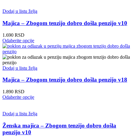
stranici
ima
proizvoda.
više
Dodaj u listu želja
varijanti.
Opcije
Majica – Zbogom tenzijo dobro došla penzijo v10
mogu
biti
1.690
RSD
izabrane
Ovaj
Odaberite opcije
na
proizvod
stranici
ima
proizvoda.
više
varijanti.
Opcije
Dodaj u listu želja
mogu
biti
Majica – Zbogom tenzijo dobro došla penzijo v18
izabrane
na
1.890
RSD
stranici
Ovaj
Odaberite opcije
proizvoda.
proizvod
ima
više
Dodaj u listu želja
varijanti.
Opcije
Ženska majica – Zbogom tenzijo dobro došla
mogu
penzijo v10
biti