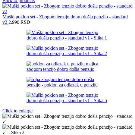
Back to products
Muški poklon set - Zbogom tenzijo dobro došla penzijo - standard
v2
2.990
RSD
Click to enlarge