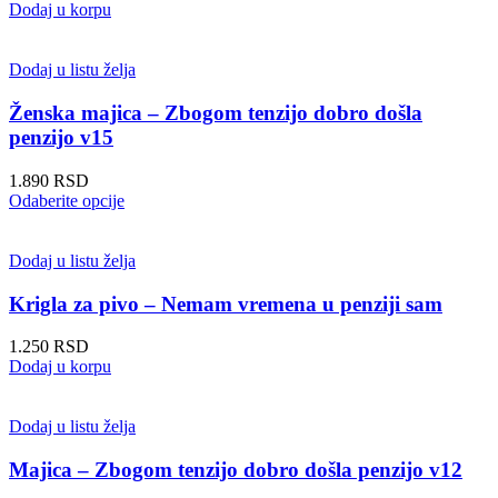
Dodaj u korpu
Dodaj u listu želja
Ženska majica – Zbogom tenzijo dobro došla
penzijo v15
1.890
RSD
Ovaj
Odaberite opcije
proizvod
ima
više
Dodaj u listu želja
varijanti.
Opcije
Krigla za pivo – Nemam vremena u penziji sam
mogu
biti
1.250
RSD
izabrane
Dodaj u korpu
na
stranici
proizvoda.
Dodaj u listu želja
Majica – Zbogom tenzijo dobro došla penzijo v12