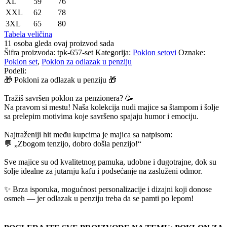
XL
59
76
XXL
62
78
3XL
65
80
Tabela veličina
11
osoba gleda ovaj proizvod sada
Šifra proizvoda:
tpk-657-set
Kategorija:
Poklon setovi
Oznake:
Poklon set
,
Poklon za odlazak u penziju
Podeli:
🎁 Pokloni za odlazak u penziju 🎁
Tražiš savršen poklon za penzionera? 🥳
Na pravom si mestu! Naša kolekcija nudi majice sa štampom i šolje
sa prelepim motivima koje savršeno spajaju humor i emociju.
Najtraženiji hit među kupcima je majica sa natpisom:
💬 „Zbogom tenzijo, dobro došla penzijo!“
Sve majice su od kvalitetnog pamuka, udobne i dugotrajne, dok su
šolje idealne za jutarnju kafu i podsećanje na zasluženi odmor.
✨ Brza isporuka, mogućnost personalizacije i dizajni koji donose
osmeh — jer odlazak u penziju treba da se pamti po lepom!