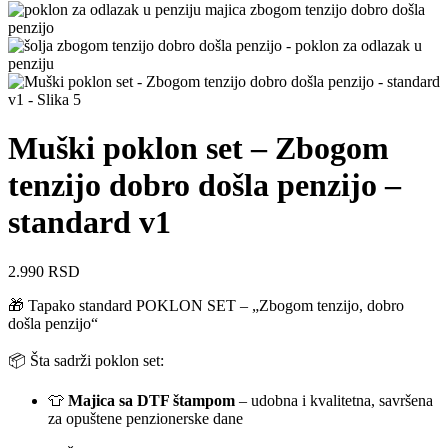
Muški poklon set – Zbogom
tenzijo dobro došla penzijo –
standard v1
2.990
RSD
🎁 Tapako standard POKLON SET – „Zbogom tenzijo, dobro
došla penzijo“
📦 Šta sadrži poklon set:
👕
Majica sa DTF štampom
– udobna i kvalitetna, savršena
za opuštene penzionerske dane