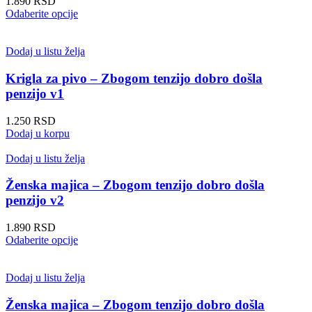
1.890
RSD
izabrane
Ovaj
Odaberite opcije
na
proizvod
stranici
ima
proizvoda.
više
Dodaj u listu želja
varijanti.
Opcije
Krigla za pivo – Zbogom tenzijo dobro došla
mogu
penzijo v1
biti
izabrane
1.250
RSD
na
Dodaj u korpu
stranici
proizvoda.
Dodaj u listu želja
Ženska majica – Zbogom tenzijo dobro došla
penzijo v2
1.890
RSD
Ovaj
Odaberite opcije
proizvod
ima
više
Dodaj u listu želja
varijanti.
Opcije
Ženska majica – Zbogom tenzijo dobro došla