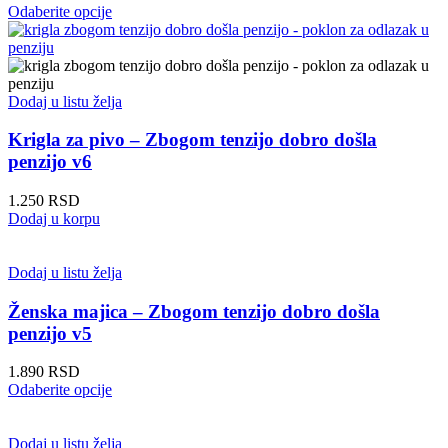
izabrane
Ovaj
Odaberite opcije
na
proizvod
stranici
ima
proizvoda.
više
varijanti.
Opcije
Dodaj u listu želja
mogu
biti
Krigla za pivo – Zbogom tenzijo dobro došla
izabrane
penzijo v6
na
stranici
1.250
RSD
proizvoda.
Dodaj u korpu
Dodaj u listu želja
Ženska majica – Zbogom tenzijo dobro došla
penzijo v5
1.890
RSD
Ovaj
Odaberite opcije
proizvod
ima
više
Dodaj u listu želja