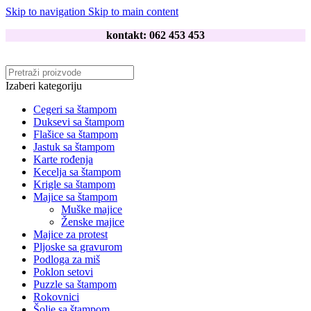
Skip to navigation
Skip to main content
kontakt: 062 453 453
Izaberi kategoriju
Cegeri sa štampom
Duksevi sa štampom
Flašice sa štampom
Jastuk sa štampom
Karte rođenja
Kecelja sa štampom
Krigle sa štampom
Majice sa štampom
Muške majice
Ženske majice
Majice za protest
Pljoske sa gravurom
Podloga za miš
Poklon setovi
Puzzle sa štampom
Rokovnici
Šolje sa štampom