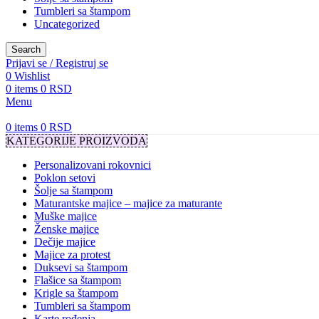
Tumbleri sa štampom
Uncategorized
Search
Prijavi se / Registruj se
0
Wishlist
0
items
0
RSD
Menu
0
items
0
RSD
KATEGORIJE PROIZVODA
Personalizovani rokovnici
Poklon setovi
Šolje sa štampom
Maturantske majice – majice za maturante
Muške majice
Ženske majice
Dečije majice
Majice za protest
Duksevi sa štampom
Flašice sa štampom
Krigle sa štampom
Tumbleri sa štampom
Karte rođenja