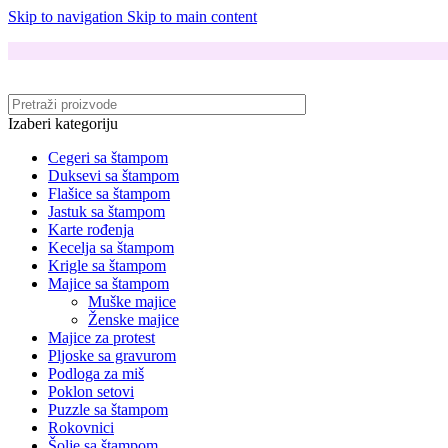
Skip to navigation
Skip to main content
Izaberi kategoriju
Cegeri sa štampom
Duksevi sa štampom
Flašice sa štampom
Jastuk sa štampom
Karte rođenja
Kecelja sa štampom
Krigle sa štampom
Majice sa štampom
Muške majice
Ženske majice
Majice za protest
Pljoske sa gravurom
Podloga za miš
Poklon setovi
Puzzle sa štampom
Rokovnici
Šolje sa štampom