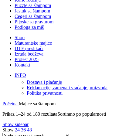
Puzzle sa štampom
Jastuk sa štampom
Cegeri sa štampom
Pljoske sa gravurom
Podloga za miš
Shop
Maturantske majice
DTF preslikači
Izrada bedževa
Protest 2025
Kontakt
INFO
Dostava i plaćanje
Reklamacije, zamena i vraćanje proizvoda
Politika privatnosti
Početna
Majice sa štampom
Prikaz 1–24 od 180 rezultata
Sortirano po popularnosti
Show sidebar
Show
24
36
48