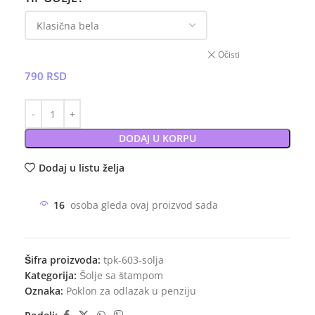
Očisti
790
RSD
DODAJ U KORPU
Dodaj u listu želja
16
osoba gleda ovaj proizvod sada
Šifra proizvoda:
tpk-603-solja
Kategorija:
Šolje sa štampom
Oznaka:
Poklon za odlazak u penziju