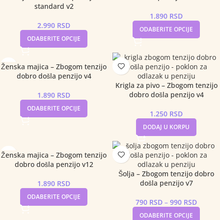
standard v2
1.890
RSD
2.990
RSD
ODABERITE OPCIJE
ODABERITE OPCIJE
Ženska majica – Zbogom tenzijo
dobro došla penzijo v4
Krigla za pivo – Zbogom tenzijo
dobro došla penzijo v4
1.890
RSD
ODABERITE OPCIJE
1.250
RSD
DODAJ U KORPU
Ženska majica – Zbogom tenzijo
dobro došla penzijo v12
Šolja – Zbogom tenzijo dobro
došla penzijo v7
1.890
RSD
ODABERITE OPCIJE
790
RSD
–
990
RSD
ODABERITE OPCIJE