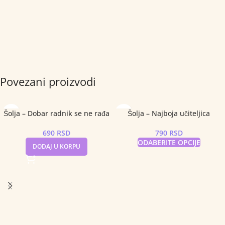
Povezani proizvodi
Šolja – Dobar radnik se ne rađa
Šolja – Najboja učiteljica
690
RSD
790
RSD
ODABERITE OPCIJE
DODAJ U KORPU