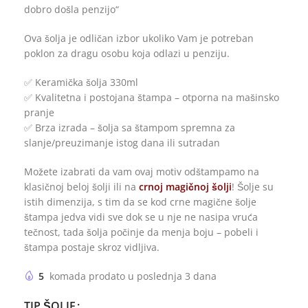
dobro došla penzijo“
Ova šolja je odličan izbor ukoliko Vam je potreban
poklon za dragu osobu koja odlazi u penziju.
✅ Keramička šolja 330ml
✅ Kvalitetna i postojana štampa – otporna na mašinsko
pranje
✅ Brza izrada – šolja sa štampom spremna za
slanje/preuzimanje istog dana ili sutradan
Možete izabrati da vam ovaj motiv odštampamo na
klasičnoj beloj šolji ili na
crnoj magičnoj šolji
! Šolje su
istih dimenzija, s tim da se kod crne magične šolje
štampa jedva vidi sve dok se u nje ne nasipa vruća
tečnost, tada šolja počinje da menja boju – pobeli i
štampa postaje skroz vidljiva.
5
komada prodato u poslednja 3 dana
TIP ŠOLJE