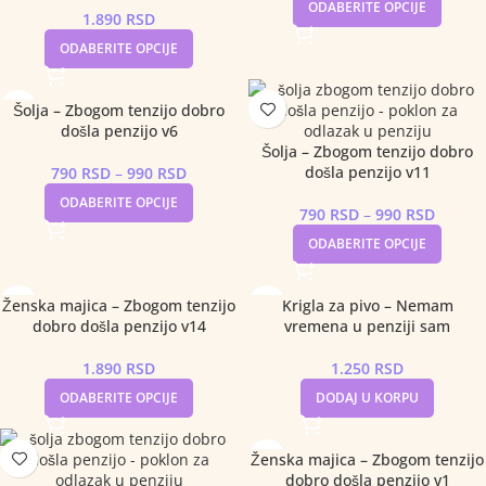
ODABERITE OPCIJE
1.890
RSD
ODABERITE OPCIJE
Šolja – Zbogom tenzijo dobro
došla penzijo v6
Šolja – Zbogom tenzijo dobro
došla penzijo v11
790
RSD
–
990
RSD
ODABERITE OPCIJE
790
RSD
–
990
RSD
ODABERITE OPCIJE
Ženska majica – Zbogom tenzijo
Krigla za pivo – Nemam
dobro došla penzijo v14
vremena u penziji sam
1.890
RSD
1.250
RSD
ODABERITE OPCIJE
DODAJ U KORPU
Ženska majica – Zbogom tenzijo
dobro došla penzijo v1