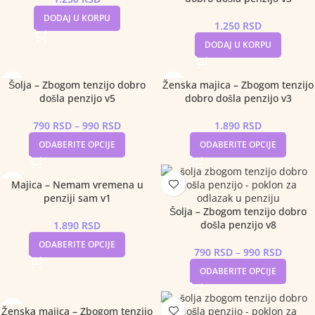
DODAJ U KORPU
1.250
RSD
DODAJ U KORPU
Šolja – Zbogom tenzijo dobro
Ženska majica – Zbogom tenzijo
došla penzijo v5
dobro došla penzijo v3
790
RSD
–
990
RSD
1.890
RSD
ODABERITE OPCIJE
ODABERITE OPCIJE
Majica – Nemam vremena u
penziji sam v1
Šolja – Zbogom tenzijo dobro
došla penzijo v8
1.890
RSD
ODABERITE OPCIJE
790
RSD
–
990
RSD
ODABERITE OPCIJE
Ženska majica – Zbogom tenzijo