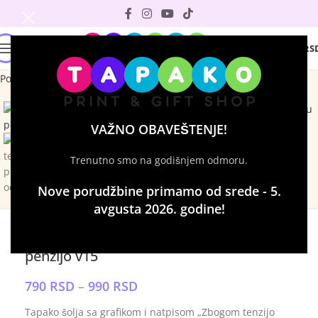
0
0
RS
Početna
Šolje sa štampom
Click to enlarge
VAŽNO OBAVEŠTENJE!
Trenutno smo na godišnjem odmoru.
Nove porudžbine primamo od srede - 5.
avgusta 2026. godine!
Šolja – Zbogom tenzijo dobro došla
penzijo v15
790
RSD
–
990
RSD
Tapako šolja sa grafikom i natpisom „Zbogom tenzijo