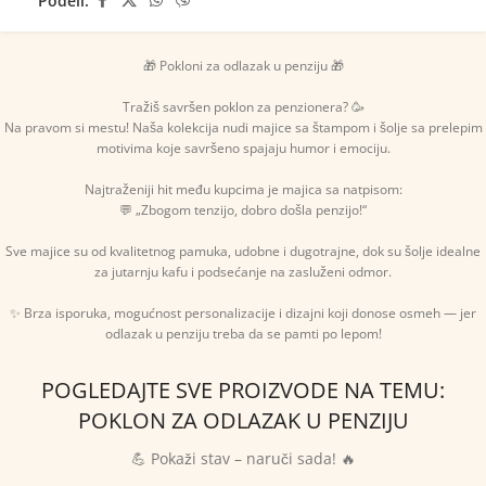
Podeli:
🎁 Pokloni za odlazak u penziju 🎁
Tražiš savršen poklon za penzionera? 🥳
Na pravom si mestu! Naša kolekcija nudi majice sa štampom i šolje sa prelepim
motivima koje savršeno spajaju humor i emociju.
Najtraženiji hit među kupcima je majica sa natpisom:
💬 „Zbogom tenzijo, dobro došla penzijo!“
Sve majice su od kvalitetnog pamuka, udobne i dugotrajne, dok su šolje idealne
za jutarnju kafu i podsećanje na zasluženi odmor.
✨ Brza isporuka, mogućnost personalizacije i dizajni koji donose osmeh — jer
odlazak u penziju treba da se pamti po lepom!
POGLEDAJTE SVE PROIZVODE NA TEMU:
POKLON ZA ODLAZAK U PENZIJU
💪 Pokaži stav – naruči sada! 🔥