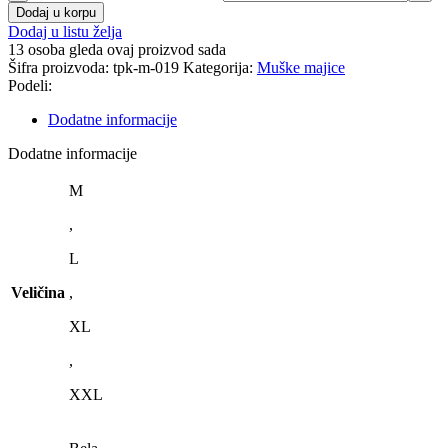
Dodaj u korpu
Dodaj u listu želja
13
osoba gleda ovaj proizvod sada
Šifra proizvoda:
tpk-m-019
Kategorija:
Muške majice
Podeli:
Dodatne informacije
Dodatne informacije
M
,
L
Veličina
,
XL
,
XXL