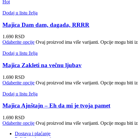
Hot
Dodaj u listu želja
Majica Dam dam, dagada, RRRR
1.690
RSD
Odaberite opcije
Ovaj proizvod ima više varijanti. Opcije mogu biti iz
Dodaj u listu želja
Majica Zakleti na večnu ljubav
1.690
RSD
Odaberite opcije
Ovaj proizvod ima više varijanti. Opcije mogu biti iz
Dodaj u listu želja
Majica Ajnštajn – Eh da mi je tvoja pamet
1.690
RSD
Odaberite opcije
Ovaj proizvod ima više varijanti. Opcije mogu biti iz
Dostava i plaćanje