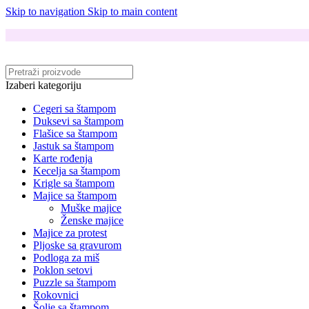
Skip to navigation
Skip to main content
Izaberi kategoriju
Cegeri sa štampom
Duksevi sa štampom
Flašice sa štampom
Jastuk sa štampom
Karte rođenja
Kecelja sa štampom
Krigle sa štampom
Majice sa štampom
Muške majice
Ženske majice
Majice za protest
Pljoske sa gravurom
Podloga za miš
Poklon setovi
Puzzle sa štampom
Rokovnici
Šolje sa štampom