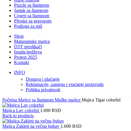
Puzzle sa štampom
Jastuk sa štampom
Cegeri sa štampom
Pljoske sa gravurom
Podloga za miš
Shop
Maturantske majice
DTF preslikači
Izrada bedževa
Protest 2025
Kontakt
INFO
Dostava i plaćanje
Reklamacije, zamena i vraćanje proizvoda
Politika privatnosti
Početna
Majice sa štampom
Muške majice
Majica Tigar colorful
Majica Lav colorful
1.690
RSD
Back to products
Majica Zakleti na večnu ljubav
1.690
RSD