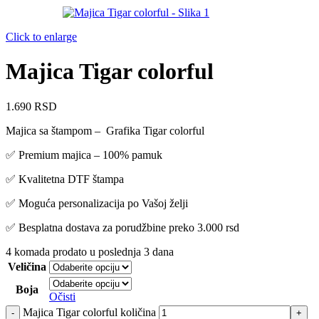
Click to enlarge
Majica Tigar colorful
1.690
RSD
Majica sa štampom – Grafika Tigar colorful
✅ Premium majica – 100% pamuk
✅ Kvalitetna DTF štampa
✅ Moguća personalizacija po Vašoj želji
✅ Besplatna dostava za porudžbine preko 3.000 rsd
4
komada prodato u poslednja 3 dana
Veličina
Boja
Očisti
Majica Tigar colorful količina