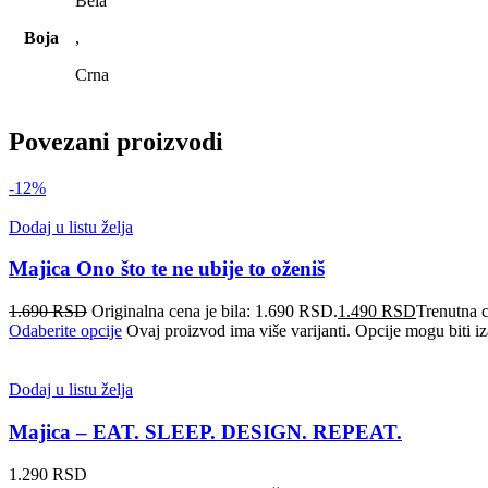
Bela
Boja
,
Crna
Povezani proizvodi
-12%
Dodaj u listu želja
Majica Ono što te ne ubije to oženiš
1.690
RSD
Originalna cena je bila: 1.690 RSD.
1.490
RSD
Trenutna 
Odaberite opcije
Ovaj proizvod ima više varijanti. Opcije mogu biti iz
Dodaj u listu želja
Majica – EAT. SLEEP. DESIGN. REPEAT.
1.290
RSD