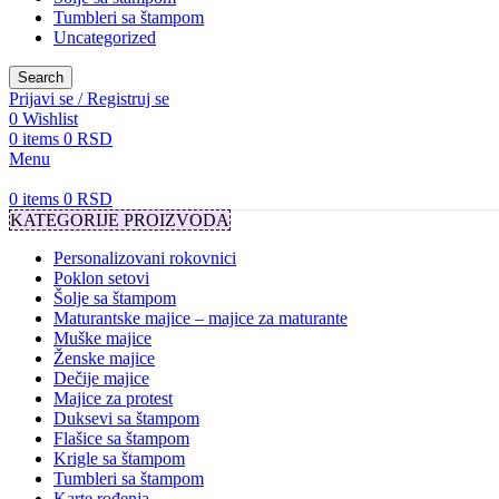
Tumbleri sa štampom
Uncategorized
Search
Prijavi se / Registruj se
0
Wishlist
0
items
0
RSD
Menu
0
items
0
RSD
KATEGORIJE PROIZVODA
Personalizovani rokovnici
Poklon setovi
Šolje sa štampom
Maturantske majice – majice za maturante
Muške majice
Ženske majice
Dečije majice
Majice za protest
Duksevi sa štampom
Flašice sa štampom
Krigle sa štampom
Tumbleri sa štampom
Karte rođenja