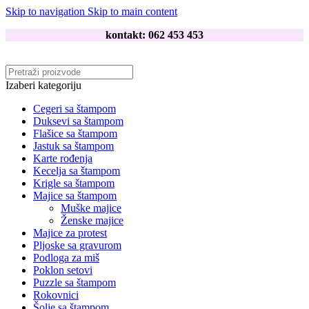
Skip to navigation
Skip to main content
kontakt: 062 453 453
Izaberi kategoriju
Cegeri sa štampom
Duksevi sa štampom
Flašice sa štampom
Jastuk sa štampom
Karte rođenja
Kecelja sa štampom
Krigle sa štampom
Majice sa štampom
Muške majice
Ženske majice
Majice za protest
Pljoske sa gravurom
Podloga za miš
Poklon setovi
Puzzle sa štampom
Rokovnici
Šolje sa štampom