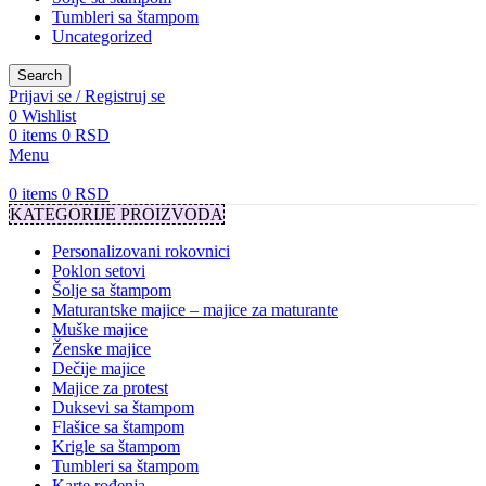
Tumbleri sa štampom
Uncategorized
Search
Prijavi se / Registruj se
0
Wishlist
0
items
0
RSD
Menu
0
items
0
RSD
KATEGORIJE PROIZVODA
Personalizovani rokovnici
Poklon setovi
Šolje sa štampom
Maturantske majice – majice za maturante
Muške majice
Ženske majice
Dečije majice
Majice za protest
Duksevi sa štampom
Flašice sa štampom
Krigle sa štampom
Tumbleri sa štampom
Karte rođenja