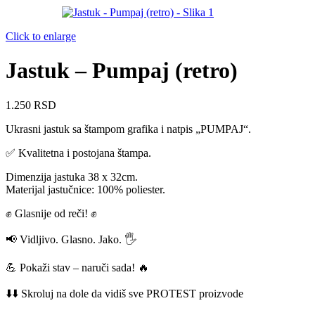
Click to enlarge
Jastuk – Pumpaj (retro)
1.250
RSD
Ukrasni jastuk sa štampom grafika i natpis „PUMPAJ“.
✅ Kvalitetna i postojana štampa.
Dimenzija jastuka 38 x 32cm.
Materijal jastučnice: 100% poliester.
✊ Glasnije od reči! ✊
📢 Vidljivo. Glasno. Jako. 🖐
💪 Pokaži stav – naruči sada! 🔥
⬇️⬇️ Skroluj na dole da vidiš sve PROTEST proizvode