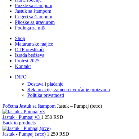
Puzzle sa štampom
Jastuk sa štampom
Cegeri sa štampom
Pljoske sa gravurom
Podloga za miš
Shop
Maturantske majice
DTF preslikači
Izrada bedževa
Protest 2025
Kontakt
INFO
Dostava i plaćanje
Reklamacije, zamena i vraćanje proizvoda
Politika privatnosti
Početna
Jastuk sa štampom
Jastuk – Pumpaj (retro)
Jastuk - Pumpaj v3
1.250
RSD
Back to products
Jastuk - Pumpaj (srce)
1.250
RSD