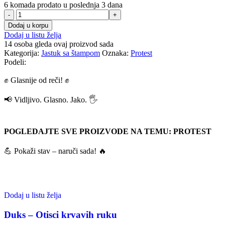
6
komada prodato u poslednja 3 dana
Dodaj u korpu
Dodaj u listu želja
14
osoba gleda ovaj proizvod sada
Kategorija:
Jastuk sa štampom
Oznaka:
Protest
Podeli:
✊ Glasnije od reči! ✊
📢 Vidljivo. Glasno. Jako. 🖐
POGLEDAJTE SVE PROIZVODE NA TEMU: PROTEST
💪 Pokaži stav – naruči sada! 🔥
Dodaj u listu želja
Duks – Otisci krvavih ruku