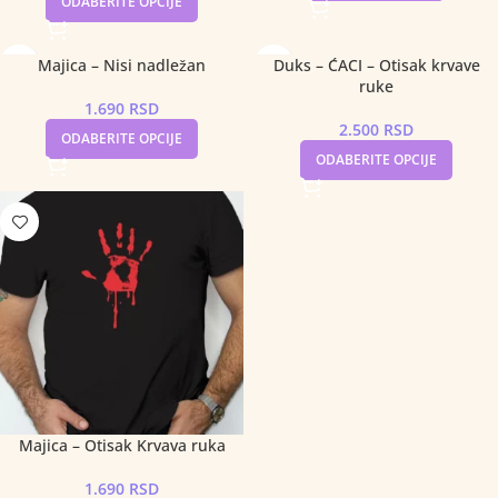
ODABERITE OPCIJE
Majica – Nisi nadležan
Duks – ĆACI – Otisak krvave
ruke
1.690
RSD
2.500
RSD
ODABERITE OPCIJE
ODABERITE OPCIJE
Majica – Otisak Krvava ruka
1.690
RSD