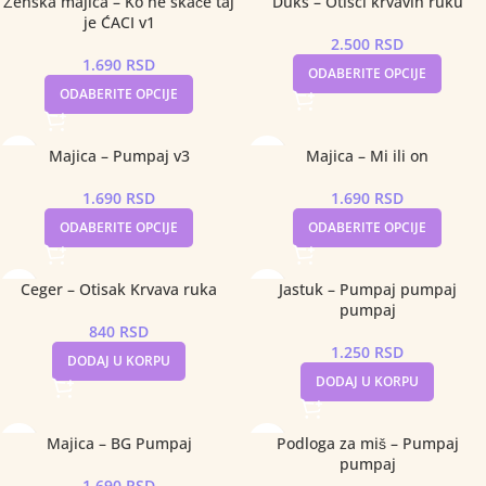
Ženska majica – Ko ne skače taj
Duks – Otisci krvavih ruku
je ĆACI v1
2.500
RSD
1.690
RSD
ODABERITE OPCIJE
ODABERITE OPCIJE
Majica – Pumpaj v3
Majica – Mi ili on
1.690
RSD
1.690
RSD
ODABERITE OPCIJE
ODABERITE OPCIJE
Ceger – Otisak Krvava ruka
Jastuk – Pumpaj pumpaj
pumpaj
840
RSD
1.250
RSD
DODAJ U KORPU
DODAJ U KORPU
Majica – BG Pumpaj
Podloga za miš – Pumpaj
pumpaj
1.690
RSD