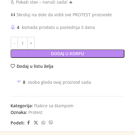
💪 Pokaži stav – naruči sada! 🔥
⬇️⬇️ Skroluj na dole da vidiš sve PROTEST proizvode
4
komada prodato u poslednja 3 dana
DODAJ U KORPU
Dodaj u listu želja
8
osoba gleda ovaj proizvod sada
Kategorija:
Flašice sa štampom
Oznaka:
Protest
Podeli: