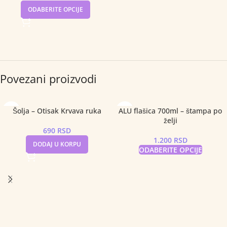
ODABERITE OPCIJE
Povezani proizvodi
Šolja – Otisak Krvava ruka
ALU flašica 700ml – štampa po
želji
690
RSD
1.200
RSD
DODAJ U KORPU
ODABERITE OPCIJE