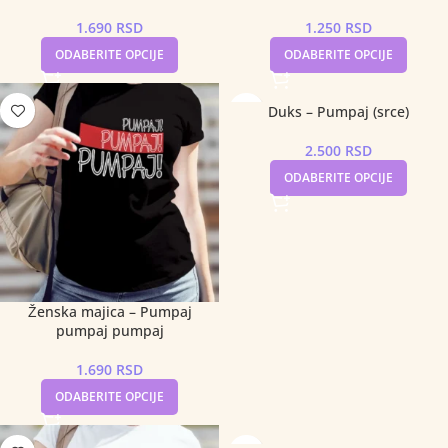
1.690
RSD
1.250
RSD
ODABERITE OPCIJE
ODABERITE OPCIJE
Duks – Pumpaj (srce)
2.500
RSD
ODABERITE OPCIJE
Ženska majica – Pumpaj
pumpaj pumpaj
1.690
RSD
ODABERITE OPCIJE