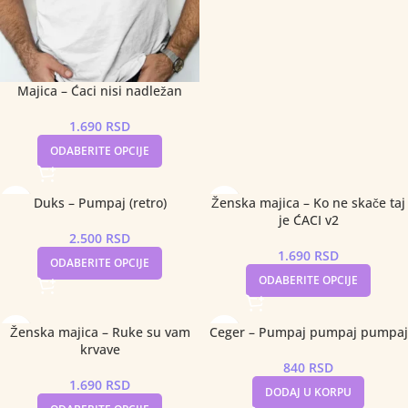
Majica – Ćaci nisi nadležan
1.690
RSD
ODABERITE OPCIJE
Duks – Pumpaj (retro)
Ženska majica – Ko ne skače taj
je ĆACI v2
2.500
RSD
1.690
RSD
ODABERITE OPCIJE
ODABERITE OPCIJE
Ženska majica – Ruke su vam
Ceger – Pumpaj pumpaj pumpaj
krvave
840
RSD
1.690
RSD
DODAJ U KORPU