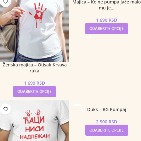
Majica – Ko ne pumpa jače malo
mu je…
1.690
RSD
ODABERITE OPCIJE
Ženska majica – Otisak Krvava
ruka
1.690
RSD
ODABERITE OPCIJE
Duks – BG Pumpaj
2.500
RSD
ODABERITE OPCIJE