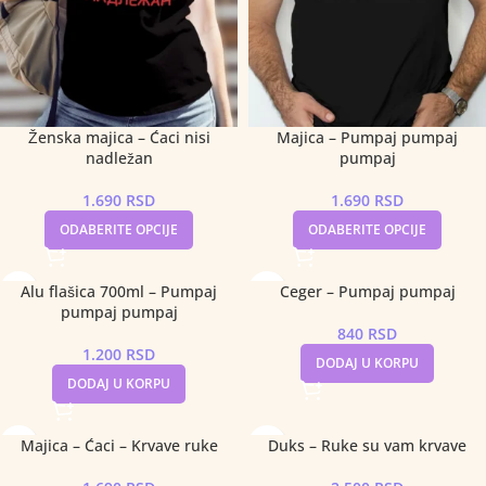
Ženska majica – Ćaci nisi
Majica – Pumpaj pumpaj
nadležan
pumpaj
1.690
RSD
1.690
RSD
ODABERITE OPCIJE
ODABERITE OPCIJE
Alu flašica 700ml – Pumpaj
Ceger – Pumpaj pumpaj
pumpaj pumpaj
840
RSD
1.200
RSD
DODAJ U KORPU
DODAJ U KORPU
Majica – Ćaci – Krvave ruke
Duks – Ruke su vam krvave