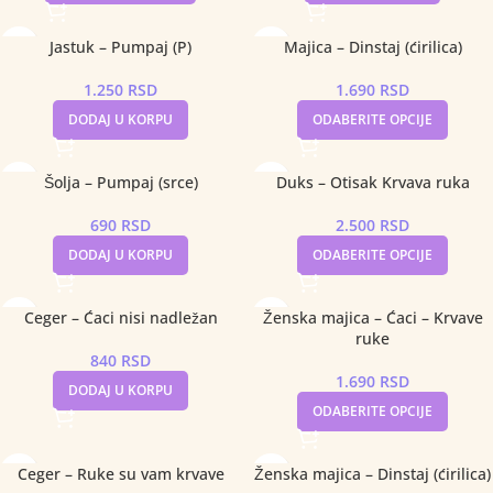
Jastuk – Pumpaj (P)
Majica – Dinstaj (ćirilica)
1.250
RSD
1.690
RSD
DODAJ U KORPU
ODABERITE OPCIJE
Šolja – Pumpaj (srce)
Duks – Otisak Krvava ruka
690
RSD
2.500
RSD
DODAJ U KORPU
ODABERITE OPCIJE
Ceger – Ćaci nisi nadležan
Ženska majica – Ćaci – Krvave
ruke
840
RSD
1.690
RSD
DODAJ U KORPU
ODABERITE OPCIJE
Ceger – Ruke su vam krvave
Ženska majica – Dinstaj (ćirilica)