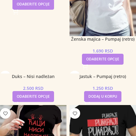
ODABERITE OPCIJE
Ženska majica – Pumpaj (retro)
1.690
RSD
ODABERITE OPCIJE
Duks – Nisi nadležan
Jastuk – Pumpaj (retro)
2.500
RSD
1.250
RSD
ODABERITE OPCIJE
DODAJ U KORPU