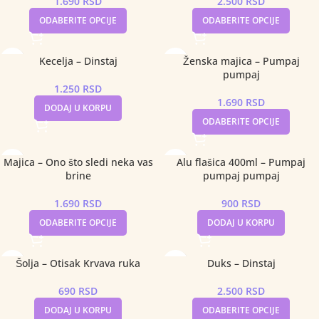
1.690
RSD
2.500
RSD
ODABERITE OPCIJE
ODABERITE OPCIJE
Kecelja – Dinstaj
Ženska majica – Pumpaj
pumpaj
1.250
RSD
1.690
RSD
DODAJ U KORPU
ODABERITE OPCIJE
Majica – Ono što sledi neka vas
Alu flašica 400ml – Pumpaj
brine
pumpaj pumpaj
1.690
RSD
900
RSD
ODABERITE OPCIJE
DODAJ U KORPU
Šolja – Otisak Krvava ruka
Duks – Dinstaj
690
RSD
2.500
RSD
DODAJ U KORPU
ODABERITE OPCIJE