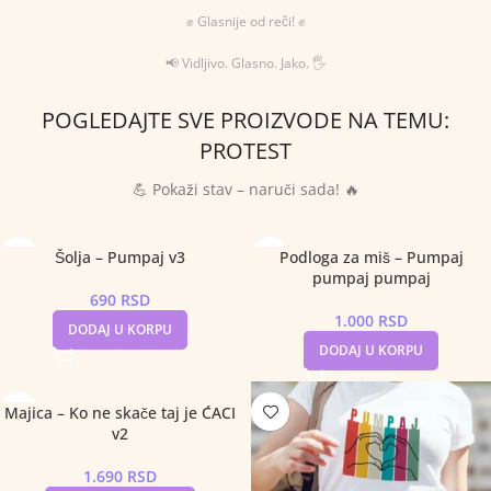
✊ Glasnije od reči! ✊
📢 Vidljivo. Glasno. Jako. 🖐
POGLEDAJTE SVE PROIZVODE NA TEMU:
PROTEST
💪 Pokaži stav – naruči sada! 🔥
Šolja – Pumpaj v3
Podloga za miš – Pumpaj
pumpaj pumpaj
690
RSD
1.000
RSD
DODAJ U KORPU
DODAJ U KORPU
Majica – Ko ne skače taj je ĆACI
v2
1.690
RSD