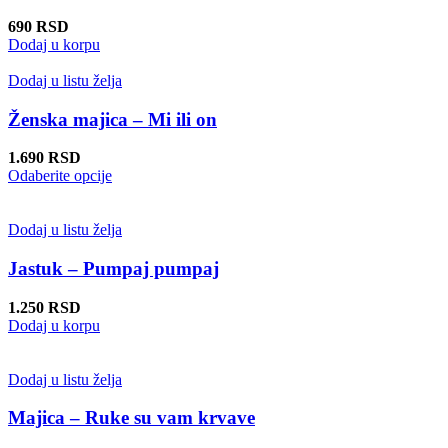
690
RSD
Dodaj u korpu
Dodaj u listu želja
Ženska majica – Mi ili on
1.690
RSD
Ovaj
Odaberite opcije
proizvod
ima
više
Dodaj u listu želja
varijanti.
Opcije
Jastuk – Pumpaj pumpaj
mogu
biti
1.250
RSD
izabrane
Dodaj u korpu
na
stranici
proizvoda.
Dodaj u listu želja
Majica – Ruke su vam krvave