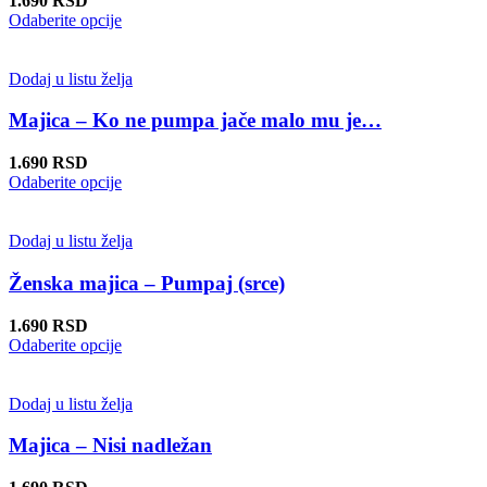
1.690
RSD
izabrane
Ovaj
Odaberite opcije
na
proizvod
stranici
ima
proizvoda.
više
Dodaj u listu želja
varijanti.
Opcije
Majica – Ko ne pumpa jače malo mu je…
mogu
biti
1.690
RSD
izabrane
Ovaj
Odaberite opcije
na
proizvod
stranici
ima
proizvoda.
više
Dodaj u listu želja
varijanti.
Opcije
Ženska majica – Pumpaj (srce)
mogu
biti
1.690
RSD
izabrane
Ovaj
Odaberite opcije
na
proizvod
stranici
ima
proizvoda.
više
Dodaj u listu želja
varijanti.
Opcije
Majica – Nisi nadležan
mogu
biti