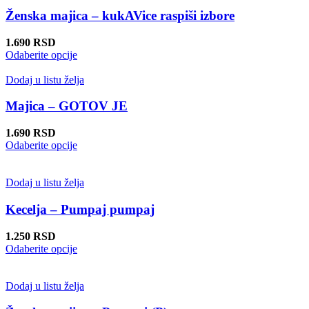
više
varijanti.
Ženska majica – kukAVice raspiši izbore
Opcije
mogu
1.690
RSD
biti
Ovaj
Odaberite opcije
izabrane
proizvod
na
ima
Dodaj u listu želja
stranici
više
proizvoda.
varijanti.
Majica – GOTOV JE
Opcije
mogu
1.690
RSD
biti
Ovaj
Odaberite opcije
izabrane
proizvod
na
ima
stranici
više
Dodaj u listu želja
proizvoda.
varijanti.
Opcije
Kecelja – Pumpaj pumpaj
mogu
biti
1.250
RSD
izabrane
Ovaj
Odaberite opcije
na
proizvod
stranici
ima
proizvoda.
više
Dodaj u listu želja
varijanti.