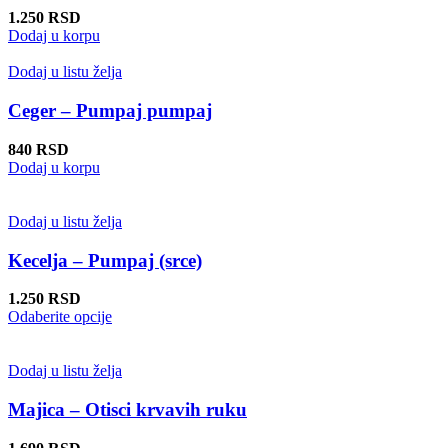
mogu
1.250
RSD
biti
Dodaj u korpu
izabrane
na
Dodaj u listu želja
stranici
proizvoda.
Ceger – Pumpaj pumpaj
840
RSD
Dodaj u korpu
Dodaj u listu želja
Kecelja – Pumpaj (srce)
1.250
RSD
Ovaj
Odaberite opcije
proizvod
ima
više
Dodaj u listu želja
varijanti.
Opcije
Majica – Otisci krvavih ruku
mogu
biti