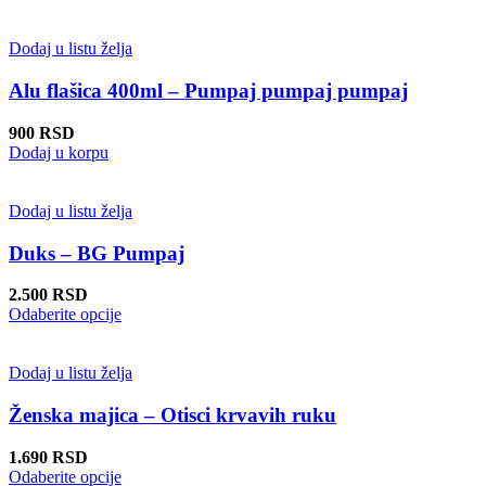
izabrane
na
stranici
Dodaj u listu želja
proizvoda.
Alu flašica 400ml – Pumpaj pumpaj pumpaj
900
RSD
Dodaj u korpu
Dodaj u listu želja
Duks – BG Pumpaj
2.500
RSD
Ovaj
Odaberite opcije
proizvod
ima
više
Dodaj u listu želja
varijanti.
Opcije
Ženska majica – Otisci krvavih ruku
mogu
biti
1.690
RSD
izabrane
Ovaj
Odaberite opcije