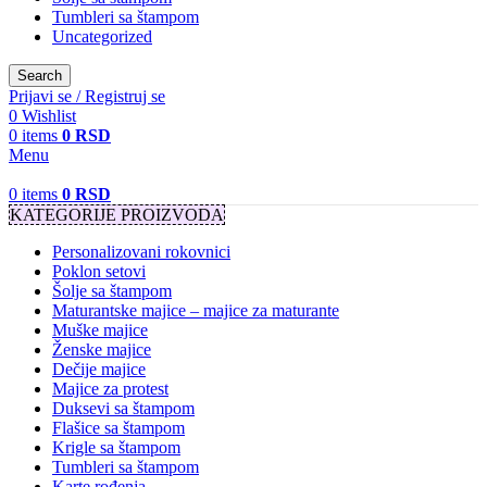
Tumbleri sa štampom
Uncategorized
Search
Prijavi se / Registruj se
0
Wishlist
0
items
0
RSD
Menu
0
items
0
RSD
KATEGORIJE PROIZVODA
Personalizovani rokovnici
Poklon setovi
Šolje sa štampom
Maturantske majice – majice za maturante
Muške majice
Ženske majice
Dečije majice
Majice za protest
Duksevi sa štampom
Flašice sa štampom
Krigle sa štampom
Tumbleri sa štampom
Karte rođenja