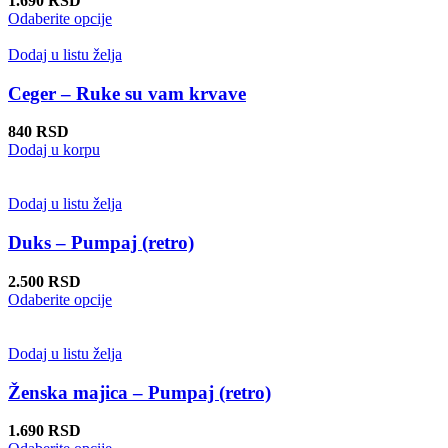
1.690
RSD
izabrane
Ovaj
Odaberite opcije
na
proizvod
stranici
ima
Dodaj u listu želja
proizvoda.
više
varijanti.
Ceger – Ruke su vam krvave
Opcije
mogu
840
RSD
biti
Dodaj u korpu
izabrane
na
stranici
Dodaj u listu želja
proizvoda.
Duks – Pumpaj (retro)
2.500
RSD
Ovaj
Odaberite opcije
proizvod
ima
više
Dodaj u listu želja
varijanti.
Opcije
Ženska majica – Pumpaj (retro)
mogu
biti
1.690
RSD
izabrane
Ovaj