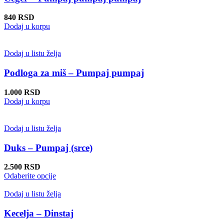
840
RSD
Dodaj u korpu
Dodaj u listu želja
Podloga za miš – Pumpaj pumpaj
1.000
RSD
Dodaj u korpu
Dodaj u listu želja
Duks – Pumpaj (srce)
2.500
RSD
Ovaj
Odaberite opcije
proizvod
ima
Dodaj u listu želja
više
varijanti.
Kecelja – Dinstaj
Opcije