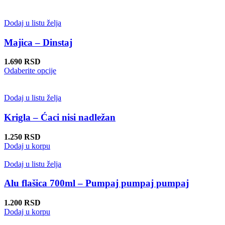
na
proizvod
stranici
ima
proizvoda.
više
Dodaj u listu želja
varijanti.
Opcije
Majica – Dinstaj
mogu
biti
1.690
RSD
izabrane
Ovaj
Odaberite opcije
na
proizvod
stranici
ima
proizvoda.
više
Dodaj u listu želja
varijanti.
Opcije
Krigla – Ćaci nisi nadležan
mogu
biti
1.250
RSD
izabrane
Dodaj u korpu
na
stranici
Dodaj u listu želja
proizvoda.
Alu flašica 700ml – Pumpaj pumpaj pumpaj
1.200
RSD
Dodaj u korpu