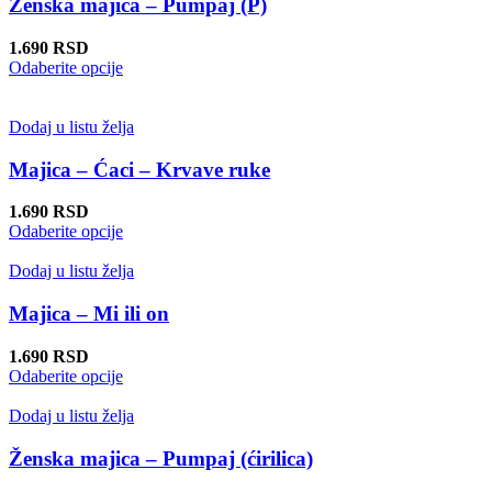
Opcije
Ženska majica – Pumpaj (P)
mogu
biti
1.690
RSD
izabrane
Ovaj
Odaberite opcije
na
proizvod
stranici
ima
proizvoda.
više
Dodaj u listu želja
varijanti.
Opcije
Majica – Ćaci – Krvave ruke
mogu
biti
1.690
RSD
izabrane
Ovaj
Odaberite opcije
na
proizvod
stranici
ima
Dodaj u listu želja
proizvoda.
više
varijanti.
Majica – Mi ili on
Opcije
mogu
1.690
RSD
biti
Ovaj
Odaberite opcije
izabrane
proizvod
na
ima
Dodaj u listu želja
stranici
više
proizvoda.
varijanti.
Ženska majica – Pumpaj (ćirilica)
Opcije