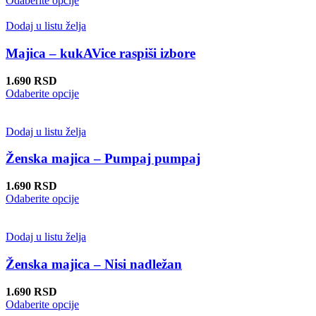
Odaberite opcije
na
proizvod
stranici
ima
Dodaj u listu želja
proizvoda.
više
varijanti.
Majica – kukAVice raspiši izbore
Opcije
mogu
1.690
RSD
biti
Ovaj
Odaberite opcije
izabrane
proizvod
na
ima
stranici
više
Dodaj u listu želja
proizvoda.
varijanti.
Opcije
Ženska majica – Pumpaj pumpaj
mogu
biti
1.690
RSD
izabrane
Ovaj
Odaberite opcije
na
proizvod
stranici
ima
proizvoda.
više
Dodaj u listu želja
varijanti.
Opcije
Ženska majica – Nisi nadležan
mogu
biti
1.690
RSD
izabrane
Ovaj
Odaberite opcije
na