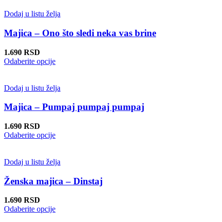
Dodaj u listu želja
Majica – Ono što sledi neka vas brine
1.690
RSD
Ovaj
Odaberite opcije
proizvod
ima
više
Dodaj u listu želja
varijanti.
Opcije
Majica – Pumpaj pumpaj pumpaj
mogu
biti
1.690
RSD
izabrane
Ovaj
Odaberite opcije
na
proizvod
stranici
ima
proizvoda.
više
Dodaj u listu želja
varijanti.
Opcije
Ženska majica – Dinstaj
mogu
biti
1.690
RSD
izabrane
Ovaj
Odaberite opcije
na
proizvod