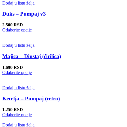
stranici
Dodaj u listu želja
proizvoda.
Duks – Pumpaj v3
2.500
RSD
Ovaj
Odaberite opcije
proizvod
ima
više
Dodaj u listu želja
varijanti.
Opcije
Majica – Dinstaj (ćirilica)
mogu
biti
1.690
RSD
izabrane
Ovaj
Odaberite opcije
na
proizvod
stranici
ima
proizvoda.
više
Dodaj u listu želja
varijanti.
Opcije
Kecelja – Pumpaj (retro)
mogu
biti
1.250
RSD
izabrane
Ovaj
Odaberite opcije
na
proizvod
stranici
ima
Dodaj u listu želja