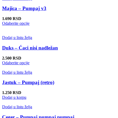
Majica – Pumpaj v3
1.690
RSD
Ovaj
Odaberite opcije
proizvod
ima
više
Dodaj u listu želja
varijanti.
Opcije
Duks – Ćaci nisi nadležan
mogu
biti
2.500
RSD
izabrane
Ovaj
Odaberite opcije
na
proizvod
stranici
ima
Dodaj u listu želja
proizvoda.
više
varijanti.
Jastuk – Pumpaj (retro)
Opcije
mogu
1.250
RSD
biti
Dodaj u korpu
izabrane
na
Dodaj u listu želja
stranici
proizvoda.
Ceger – Pumpaj pumpaj pumpaj