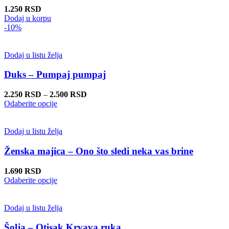
mogu
1.250
RSD
biti
Dodaj u korpu
izabrane
-10%
na
stranici
proizvoda.
Dodaj u listu želja
Duks – Pumpaj pumpaj
Raspon
2.250
RSD
–
2.500
RSD
Ovaj
cena:
Odaberite opcije
proizvod
od
ima
2.250 RSD
više
do
Dodaj u listu želja
varijanti.
2.500 RSD
Opcije
Ženska majica – Ono što sledi neka vas brine
mogu
biti
1.690
RSD
izabrane
Ovaj
Odaberite opcije
na
proizvod
stranici
ima
proizvoda.
više
Dodaj u listu želja
varijanti.
Opcije
Šolja – Otisak Krvava ruka