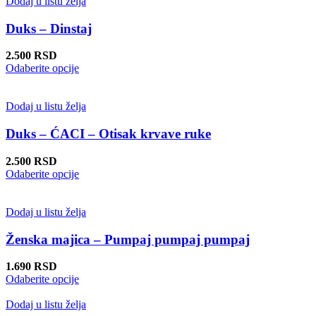
ima
Dodaj u listu želja
stranici
više
proizvoda.
varijanti.
Duks – Dinstaj
Opcije
mogu
2.500
RSD
biti
Ovaj
Odaberite opcije
izabrane
proizvod
na
ima
stranici
više
Dodaj u listu želja
proizvoda.
varijanti.
Opcije
Duks – ĆACI – Otisak krvave ruke
mogu
biti
2.500
RSD
izabrane
Ovaj
Odaberite opcije
na
proizvod
stranici
ima
proizvoda.
više
Dodaj u listu želja
varijanti.
Opcije
Ženska majica – Pumpaj pumpaj pumpaj
mogu
biti
1.690
RSD
izabrane
Ovaj
Odaberite opcije
na
proizvod
stranici
ima
Dodaj u listu želja
proizvoda.