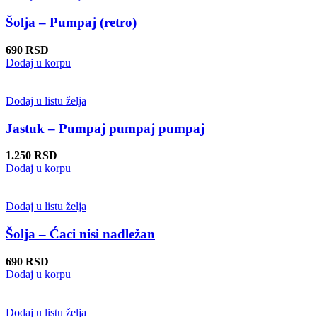
varijanti.
Opcije
Šolja – Pumpaj (retro)
mogu
biti
690
RSD
izabrane
Dodaj u korpu
na
stranici
proizvoda.
Dodaj u listu želja
Jastuk – Pumpaj pumpaj pumpaj
1.250
RSD
Dodaj u korpu
Dodaj u listu želja
Šolja – Ćaci nisi nadležan
690
RSD
Dodaj u korpu
Dodaj u listu želja