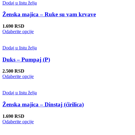
stranici
više
Dodaj u listu želja
proizvoda.
varijanti.
Opcije
Ženska majica – Ruke su vam krvave
mogu
biti
1.690
RSD
izabrane
Ovaj
Odaberite opcije
na
proizvod
stranici
ima
proizvoda.
više
Dodaj u listu želja
varijanti.
Opcije
Duks – Pumpaj (P)
mogu
biti
2.500
RSD
izabrane
Ovaj
Odaberite opcije
na
proizvod
stranici
ima
proizvoda.
više
Dodaj u listu želja
varijanti.
Opcije
Ženska majica – Dinstaj (ćirilica)
mogu
biti
1.690
RSD
izabrane
Ovaj
Odaberite opcije
na
proizvod
stranici
ima