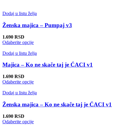
na
proizvod
stranici
ima
proizvoda.
više
Dodaj u listu želja
varijanti.
Opcije
Ženska majica – Pumpaj v3
mogu
biti
1.690
RSD
izabrane
Ovaj
Odaberite opcije
na
proizvod
stranici
ima
Dodaj u listu želja
proizvoda.
više
varijanti.
Majica – Ko ne skače taj je ĆACI v1
Opcije
mogu
1.690
RSD
biti
Ovaj
Odaberite opcije
izabrane
proizvod
na
ima
Dodaj u listu želja
stranici
više
proizvoda.
varijanti.
Ženska majica – Ko ne skače taj je ĆACI v1
Opcije
mogu
1.690
RSD
biti
Ovaj
Odaberite opcije
izabrane
proizvod
na
ima