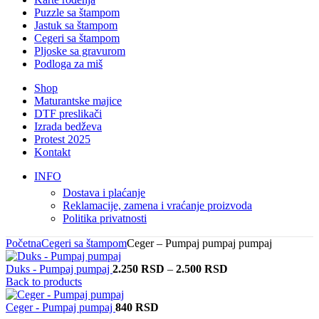
Puzzle sa štampom
Jastuk sa štampom
Cegeri sa štampom
Pljoske sa gravurom
Podloga za miš
Shop
Maturantske majice
DTF preslikači
Izrada bedževa
Protest 2025
Kontakt
INFO
Dostava i plaćanje
Reklamacije, zamena i vraćanje proizvoda
Politika privatnosti
Početna
Cegeri sa štampom
Ceger – Pumpaj pumpaj pumpaj
Raspon
Duks - Pumpaj pumpaj
2.250
RSD
–
2.500
RSD
cena:
Back to products
od
2.250 RSD
Ceger - Pumpaj pumpaj
840
RSD