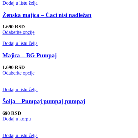
proizvoda.
više
Dodaj u listu želja
varijanti.
Opcije
Ženska majica – Ćaci nisi nadležan
mogu
biti
1.690
RSD
izabrane
Ovaj
Odaberite opcije
na
proizvod
stranici
ima
Dodaj u listu želja
proizvoda.
više
varijanti.
Majica – BG Pumpaj
Opcije
mogu
1.690
RSD
biti
Ovaj
Odaberite opcije
izabrane
proizvod
na
ima
stranici
više
Dodaj u listu želja
proizvoda.
varijanti.
Opcije
Šolja – Pumpaj pumpaj pumpaj
mogu
biti
690
RSD
izabrane
Dodaj u korpu
na
stranici
proizvoda.
Dodaj u listu želja