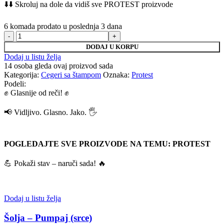
⬇️⬇️ Skroluj na dole da vidiš sve PROTEST proizvode
6
komada prodato u poslednja 3 dana
Ceger
-
DODAJ U KORPU
Pumpaj
Dodaj u listu želja
pumpaj
14
osoba gleda ovaj proizvod sada
pumpaj
Kategorija:
Cegeri sa štampom
Oznaka:
Protest
količina
Podeli:
✊ Glasnije od reči! ✊
📢 Vidljivo. Glasno. Jako. 🖐
POGLEDAJTE SVE PROIZVODE NA TEMU: PROTEST
💪 Pokaži stav – naruči sada! 🔥
Dodaj u listu želja
Šolja – Pumpaj (srce)