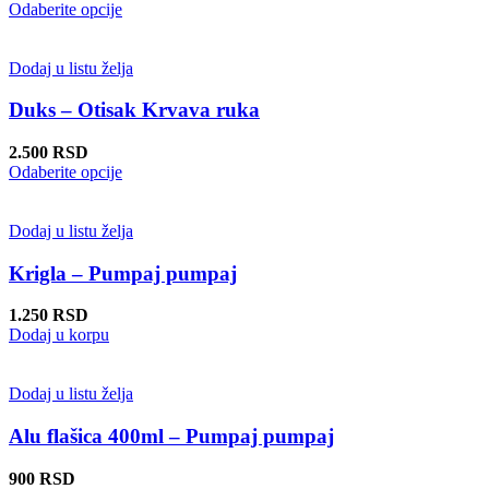
izabrane
Ovaj
Odaberite opcije
na
proizvod
stranici
ima
proizvoda.
više
Dodaj u listu želja
varijanti.
Opcije
Duks – Otisak Krvava ruka
mogu
biti
2.500
RSD
izabrane
Ovaj
Odaberite opcije
na
proizvod
stranici
ima
proizvoda.
više
Dodaj u listu želja
varijanti.
Opcije
Krigla – Pumpaj pumpaj
mogu
biti
1.250
RSD
izabrane
Dodaj u korpu
na
stranici
proizvoda.
Dodaj u listu želja
Alu flašica 400ml – Pumpaj pumpaj
900
RSD