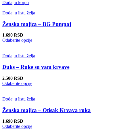
Dodaj u korpu
Dodaj u listu želja
Ženska majica – BG Pumpaj
1.690
RSD
Ovaj
Odaberite opcije
proizvod
ima
više
Dodaj u listu želja
varijanti.
Opcije
Duks – Ruke su vam krvave
mogu
biti
2.500
RSD
izabrane
Ovaj
Odaberite opcije
na
proizvod
stranici
ima
proizvoda.
više
Dodaj u listu želja
varijanti.
Opcije
Ženska majica – Otisak Krvava ruka
mogu
biti
1.690
RSD
izabrane
Ovaj
Odaberite opcije