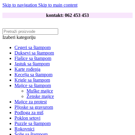
Skip to navigation
Skip to main content
kontakt: 062 453 453
Izaberi kategoriju
Cegeri sa štampom
Duksevi sa štampom
Flašice sa štampom
Jastuk sa štampom
Karte rođenja
Kecelja sa štampom
Krigle sa štampom
Majice sa štampom
Muške majice
Ženske majice
Majice za protest
Pljoske sa gravurom
Podloga za miš
Poklon setovi
Puzzle sa štampom
Rokovnici
Šolje sa štampom