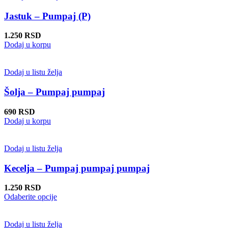
proizvoda.
više
varijanti.
Jastuk – Pumpaj (P)
Opcije
mogu
1.250
RSD
biti
Dodaj u korpu
izabrane
na
stranici
Dodaj u listu želja
proizvoda.
Šolja – Pumpaj pumpaj
690
RSD
Dodaj u korpu
Dodaj u listu želja
Kecelja – Pumpaj pumpaj pumpaj
1.250
RSD
Ovaj
Odaberite opcije
proizvod
ima
više
Dodaj u listu želja