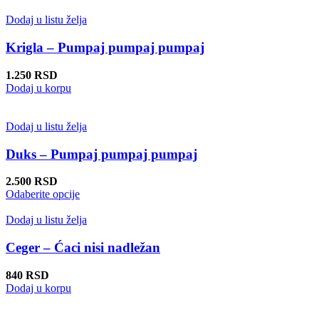
stranici
ima
proizvoda.
više
Dodaj u listu želja
varijanti.
Opcije
Krigla – Pumpaj pumpaj pumpaj
mogu
biti
1.250
RSD
izabrane
Dodaj u korpu
na
stranici
proizvoda.
Dodaj u listu želja
Duks – Pumpaj pumpaj pumpaj
2.500
RSD
Ovaj
Odaberite opcije
proizvod
ima
Dodaj u listu želja
više
varijanti.
Ceger – Ćaci nisi nadležan
Opcije
mogu
840
RSD
biti
Dodaj u korpu
izabrane
na