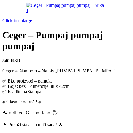
do
2.500 RSD
Click to enlarge
Ceger – Pumpaj pumpaj
pumpaj
840
RSD
Ceger sa štampom – Natpis „PUMPAJ PUMPAJ PUMPAJ“.
✅ Eko proizvod – pamuk.
✅ Boja: bež – dimenzije 38 x 42cm.
✅ Kvalitetna štampa.
✊ Glasnije od reči! ✊
📢 Vidljivo. Glasno. Jako. 🖐
💪 Pokaži stav – naruči sada! 🔥