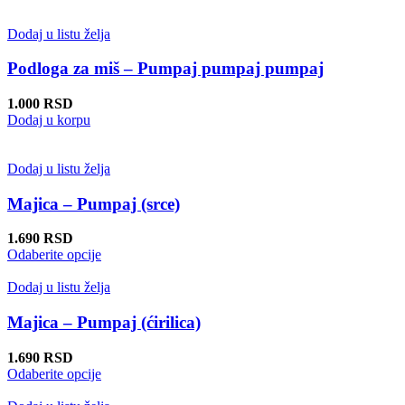
proizvod
stranici
ima
proizvoda.
više
Dodaj u listu želja
varijanti.
Opcije
Podloga za miš – Pumpaj pumpaj pumpaj
mogu
biti
1.000
RSD
izabrane
Dodaj u korpu
na
stranici
proizvoda.
Dodaj u listu želja
Majica – Pumpaj (srce)
1.690
RSD
Ovaj
Odaberite opcije
proizvod
ima
Dodaj u listu želja
više
varijanti.
Majica – Pumpaj (ćirilica)
Opcije
mogu
1.690
RSD
biti
Ovaj
Odaberite opcije
izabrane
proizvod
na