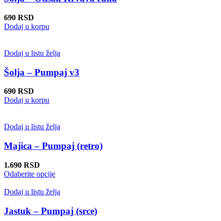
mogu
biti
690
RSD
izabrane
Dodaj u korpu
na
stranici
proizvoda.
Dodaj u listu želja
Šolja – Pumpaj v3
690
RSD
Dodaj u korpu
Dodaj u listu želja
Majica – Pumpaj (retro)
1.690
RSD
Ovaj
Odaberite opcije
proizvod
ima
Dodaj u listu želja
više
varijanti.
Jastuk – Pumpaj (srce)
Opcije