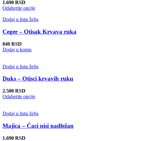
mogu
1.690
RSD
biti
Ovaj
Odaberite opcije
izabrane
proizvod
na
ima
Dodaj u listu želja
stranici
više
proizvoda.
varijanti.
Ceger – Otisak Krvava ruka
Opcije
mogu
840
RSD
biti
Dodaj u korpu
izabrane
na
stranici
Dodaj u listu želja
proizvoda.
Duks – Otisci krvavih ruku
2.500
RSD
Ovaj
Odaberite opcije
proizvod
ima
više
Dodaj u listu želja
varijanti.
Opcije
Majica – Ćaci nisi nadležan
mogu
biti
1.690
RSD