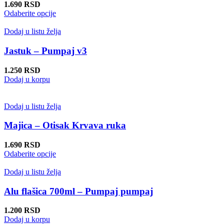
1.690
RSD
Ovaj
Odaberite opcije
proizvod
ima
Dodaj u listu želja
više
varijanti.
Jastuk – Pumpaj v3
Opcije
mogu
1.250
RSD
biti
Dodaj u korpu
izabrane
na
stranici
Dodaj u listu želja
proizvoda.
Majica – Otisak Krvava ruka
1.690
RSD
Ovaj
Odaberite opcije
proizvod
ima
Dodaj u listu želja
više
varijanti.
Alu flašica 700ml – Pumpaj pumpaj
Opcije
mogu
1.200
RSD
biti
Dodaj u korpu