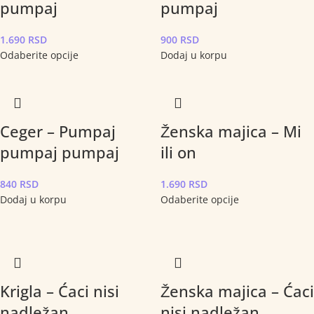
pumpaj
pumpaj
1.690
RSD
900
RSD
Odaberite opcije
Dodaj u korpu
Ceger – Pumpaj
Ženska majica – Mi
pumpaj pumpaj
ili on
840
RSD
1.690
RSD
Dodaj u korpu
Odaberite opcije
Krigla – Ćaci nisi
Ženska majica – Ćaci
nadležan
nisi nadležan