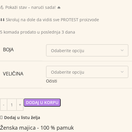
💪 Pokaži stav – naruči sada! 🔥
⬇️⬇️ Skroluj na dole da vidiš sve PROTEST proizvode
5
komada prodato u poslednja 3 dana
BOJA
VELIČINA
Očisti
DODAJ U KORPU
Dodaj u listu želja
Ženska majica - 100 % pamuk