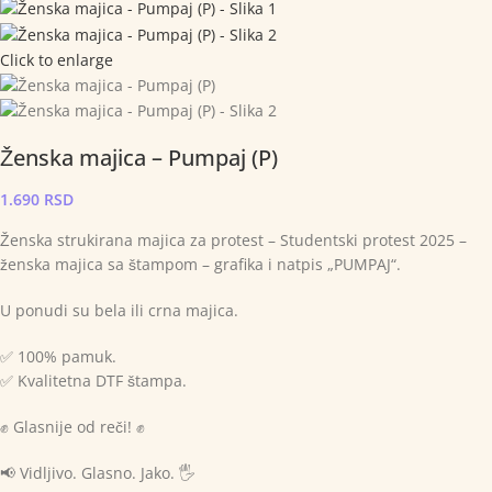
Click to enlarge
Ženska majica – Pumpaj (P)
1.690
RSD
Ženska strukirana majica za protest – Studentski protest 2025 –
ženska majica sa štampom – grafika i natpis „PUMPAJ“.
U ponudi su bela ili crna majica.
✅ 100% pamuk.
✅ Kvalitetna DTF štampa.
✊ Glasnije od reči! ✊
📢 Vidljivo. Glasno. Jako. 🖐