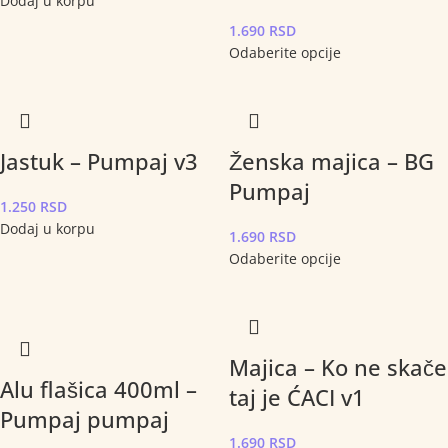
Dodaj u korpu
1.690
RSD
Odaberite opcije
Jastuk – Pumpaj v3
Ženska majica – BG
Pumpaj
1.250
RSD
Dodaj u korpu
1.690
RSD
Odaberite opcije
Majica – Ko ne skače
Alu flašica 400ml –
taj je ĆACI v1
Pumpaj pumpaj
1.690
RSD