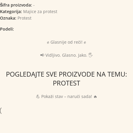
Šifra proizvoda:
-
Kategorija:
Majice za protest
Oznaka:
Protest
Podeli:
✊ Glasnije od reči! ✊
📢 Vidljivo. Glasno. Jako. 🖐
POGLEDAJTE SVE PROIZVODE NA TEMU:
PROTEST
💪 Pokaži stav – naruči sada! 🔥