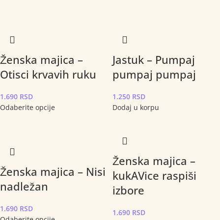
Ženska majica –
Jastuk – Pumpaj
Otisci krvavih ruku
pumpaj pumpaj
1.690
RSD
1.250
RSD
Odaberite opcije
Dodaj u korpu
Ženska majica –
Ženska majica – Nisi
kukAVice raspiši
nadležan
izbore
1.690
RSD
1.690
RSD
Odaberite opcije