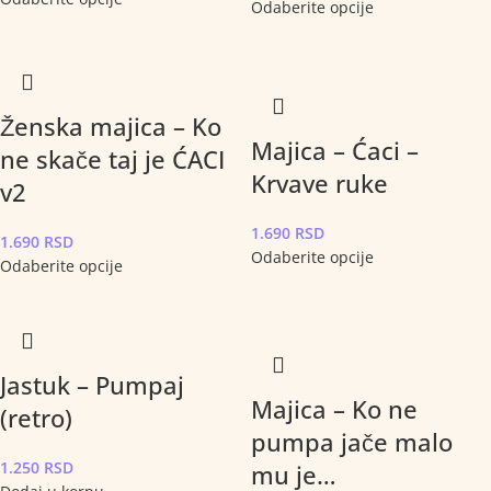
Odaberite opcije
Ženska majica – Ko
Majica – Ćaci –
ne skače taj je ĆACI
Krvave ruke
v2
1.690
RSD
1.690
RSD
Odaberite opcije
Odaberite opcije
Jastuk – Pumpaj
Majica – Ko ne
(retro)
pumpa jače malo
1.250
RSD
mu je…