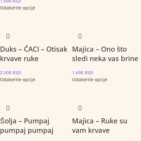
1.690
RSD
Odaberite opcije
Duks – ĆACI – Otisak
Majica – Ono što
krvave ruke
sledi neka vas brine
2.500
RSD
1.690
RSD
Odaberite opcije
Odaberite opcije
Šolja – Pumpaj
Majica – Ruke su
pumpaj pumpaj
vam krvave