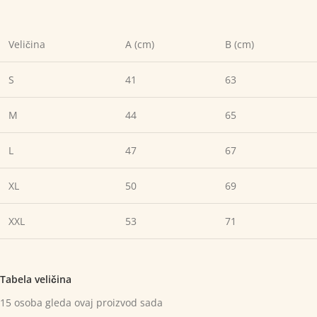
Veličina
A (cm)
B (cm)
S
41
63
M
44
65
L
47
67
XL
50
69
XXL
53
71
Tabela veličina
15
osoba gleda ovaj proizvod sada