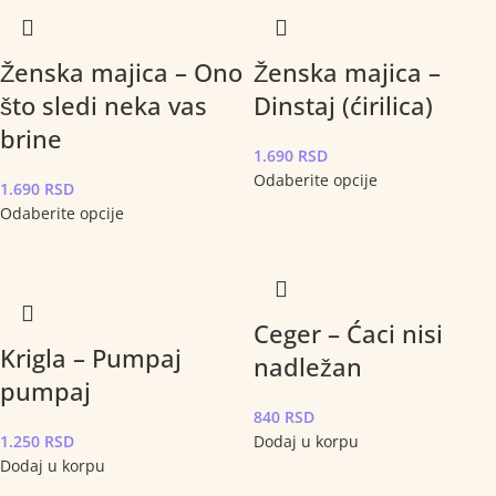
Ženska majica – Ono
Ženska majica –
što sledi neka vas
Dinstaj (ćirilica)
brine
1.690
RSD
Odaberite opcije
1.690
RSD
Odaberite opcije
Ceger – Ćaci nisi
Krigla – Pumpaj
nadležan
pumpaj
840
RSD
1.250
RSD
Dodaj u korpu
Dodaj u korpu