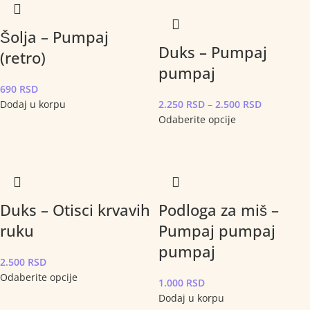
Šolja – Pumpaj
Duks – Pumpaj
(retro)
pumpaj
690
RSD
Dodaj u korpu
2.250
RSD
–
2.500
RSD
Odaberite opcije
Duks – Otisci krvavih
Podloga za miš –
ruku
Pumpaj pumpaj
pumpaj
2.500
RSD
Odaberite opcije
1.000
RSD
Dodaj u korpu