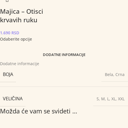
Majica – Otisci
krvavih ruku
1.690
RSD
Odaberite opcije
DODATNE INFORMACIJE
Dodatne informacije
BOJA
Bela
,
Crna
VELIČINA
S
,
M
,
L
,
XL
,
XXL
Možda će vam se svideti …