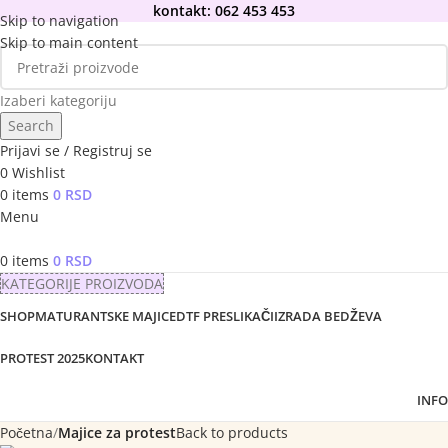
kontakt: 062 453 453
Skip to navigation
Skip to main content
Izaberi kategoriju
Search
Prijavi se / Registruj se
0
Wishlist
0
items
0
RSD
Menu
0
items
0
RSD
KATEGORIJE PROIZVODA
SHOP
MATURANTSKE MAJICE
DTF PRESLIKAČI
IZRADA BEDŽEVA
PROTEST 2025
KONTAKT
INFO
Početna
Majice za protest
Back to products