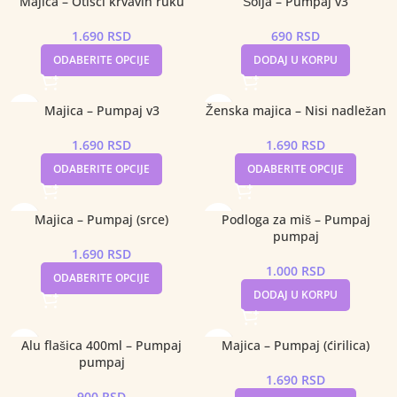
Majica – Otisci krvavih ruku
Šolja – Pumpaj v3
1.690
RSD
690
RSD
ODABERITE OPCIJE
DODAJ U KORPU
Majica – Pumpaj v3
Ženska majica – Nisi nadležan
1.690
RSD
1.690
RSD
ODABERITE OPCIJE
ODABERITE OPCIJE
Majica – Pumpaj (srce)
Podloga za miš – Pumpaj
pumpaj
1.690
RSD
1.000
RSD
ODABERITE OPCIJE
DODAJ U KORPU
Alu flašica 400ml – Pumpaj
Majica – Pumpaj (ćirilica)
pumpaj
1.690
RSD
900
RSD