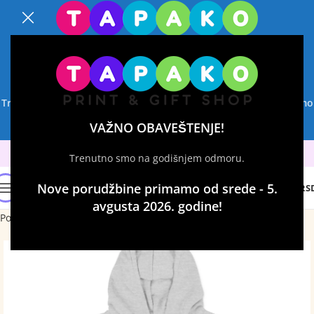
VAŽNO OBAVEŠTENJE!
Trenutno smo na godišnjem odmoru.
Nove porudžbine primamo
od srede - 5. avgusta 2026. godine!
VAŽNO OBAVEŠTENJE!
Trenutno smo na godišnjem odmoru.
0
Nove porudžbine primamo od srede - 5.
0
RS
avgusta 2026. godine!
Početna
Duksevi sa štampom