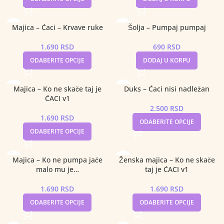
Majica – Ćaci – Krvave ruke
Šolja – Pumpaj pumpaj
1.690
RSD
690
RSD
ODABERITE OPCIJE
DODAJ U KORPU
Majica – Ko ne skače taj je
Duks – Ćaci nisi nadležan
ĆACI v1
2.500
RSD
1.690
RSD
ODABERITE OPCIJE
ODABERITE OPCIJE
Majica – Ko ne pumpa jače
Ženska majica – Ko ne skače
malo mu je…
taj je ĆACI v1
1.690
RSD
1.690
RSD
ODABERITE OPCIJE
ODABERITE OPCIJE