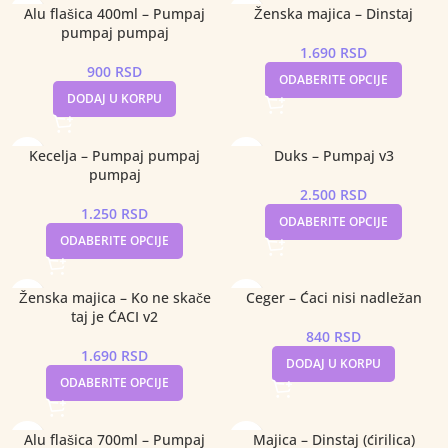
Alu flašica 400ml – Pumpaj
Ženska majica – Dinstaj
pumpaj pumpaj
1.690
RSD
900
RSD
ODABERITE OPCIJE
DODAJ U KORPU
Kecelja – Pumpaj pumpaj
Duks – Pumpaj v3
pumpaj
2.500
RSD
1.250
RSD
ODABERITE OPCIJE
ODABERITE OPCIJE
Ženska majica – Ko ne skače
Ceger – Ćaci nisi nadležan
taj je ĆACI v2
840
RSD
1.690
RSD
DODAJ U KORPU
ODABERITE OPCIJE
Alu flašica 700ml – Pumpaj
Majica – Dinstaj (ćirilica)