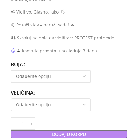
📢 Vidljivo. Glasno. Jako. 🖐
💪 Pokaži stav – naruči sada! 🔥
⬇️⬇️ Skroluj na dole da vidiš sve PROTEST proizvode
4
komada prodato u poslednja 3 dana
BOJA
VELIČINA
DODAJ U KORPU