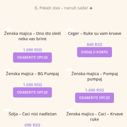
💪 Pokaži stav – naruči sada! 🔥
Ženska majica – Ono što sledi
Ceger – Ruke su vam krvave
neka vas brine
840
RSD
1.690
RSD
DODAJ U KORPU
ODABERITE OPCIJE
Ženska majica – BG Pumpaj
Ženska majica – Pumpaj
pumpaj
1.690
RSD
1.690
RSD
ODABERITE OPCIJE
ODABERITE OPCIJE
Šolja – Ćaci nisi nadležan
Ženska majica – Ćaci – Krvave
ruke
690
RSD