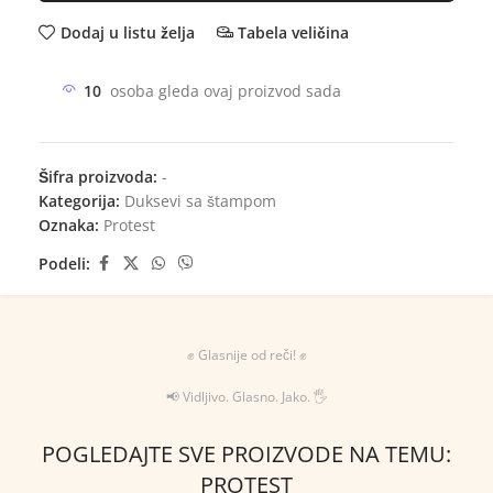
Dodaj u listu želja
Tabela veličina
10
osoba gleda ovaj proizvod sada
Šifra proizvoda:
-
Kategorija:
Duksevi sa štampom
Oznaka:
Protest
Podeli:
✊ Glasnije od reči! ✊
📢 Vidljivo. Glasno. Jako. 🖐
POGLEDAJTE SVE PROIZVODE NA TEMU:
PROTEST