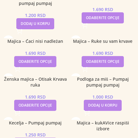
pumpaj pumpaj
1.690
RSD
1.200
RSD
ODABERITE OPCIJE
DODAJ U KORPU
Majica – Ćaci nisi nadležan
Majica – Ruke su vam krvave
1.690
RSD
1.690
RSD
ODABERITE OPCIJE
ODABERITE OPCIJE
Ženska majica – Otisak Krvava
Podloga za miš – Pumpaj
ruka
pumpaj pumpaj
1.690
RSD
1.000
RSD
ODABERITE OPCIJE
DODAJ U KORPU
Kecelja – Pumpaj pumpaj
Majica – kukAVice raspiši
izbore
1.250
RSD