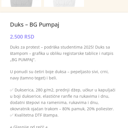
Duks – BG Pumpaj
2.500
RSD
Duks za protest – podrška studentima 2025! Duks sa
štampom – grafika u obliku registarske tablice i natpis
„BG PUMPAJ“.
U ponudi su četiri boje duksa – pepeljasto sivi, crni,
navy (tamno teget) i beli.
✅ Dukserica, 280 g/m2, prednji džep, učkur u kapuljači
u boji dukserice, elastične ranfle na rukavima i dnu,
dodatni štepovi na ramenima, rukavima i dnu,
okovratnik ojačan trakom – 80% pamuk, 20% poliester.
✅ Kvalitetna DTF štampa.
✊ Glasnije od reči! ✊