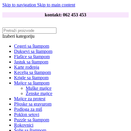
Skip to navigation
Skip to main content
kontakt: 062 453 453
Izaberi kategoriju
Cegeri sa štampom
Duksevi sa štampom
Flašice sa štampom
Jastuk sa štampom
Karte rođenja
Kecelja sa štampom
Krigle sa štampom
Majice sa štampom
Muške majice
Ženske majice
Majice za protest
Pljoske sa gravurom
Podloga za miš
Poklon setovi
Puzzle sa štampom
Rokovnici
Šolje sa štampom