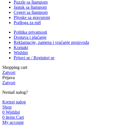
Puzzle sa štampom
Jastuk sa štampom
Cegeri sa štampom
Pljoske sa gravurom
Podloga za miš
Politika privatnosti
Dostava i plaćanje
Reklamacije, zamena i vraćanje proizvoda
Kontakt
Wishlist
Prijavi se / Registruj se
Shopping cart
Zatvori
Prijava
Zatvori
Nemaš nalog?
Kreiraj nalog
Shop
0
Wishlist
0
items
Cart
My account