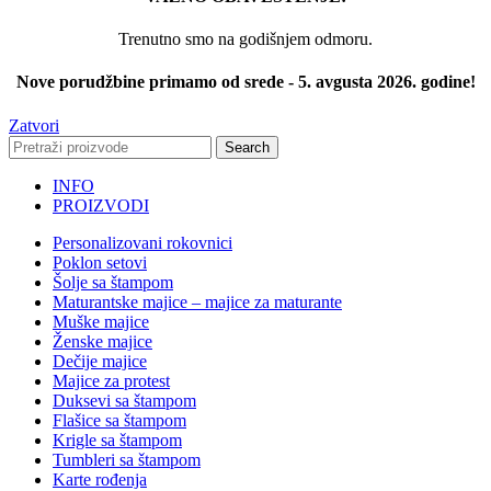
Trenutno smo na godišnjem odmoru.
Nove porudžbine primamo od srede - 5. avgusta 2026. godine!
Zatvori
Search
INFO
PROIZVODI
Personalizovani rokovnici
Poklon setovi
Šolje sa štampom
Maturantske majice – majice za maturante
Muške majice
Ženske majice
Dečije majice
Majice za protest
Duksevi sa štampom
Flašice sa štampom
Krigle sa štampom
Tumbleri sa štampom
Karte rođenja