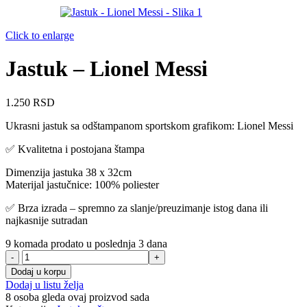
Click to enlarge
Jastuk – Lionel Messi
1.250
RSD
Ukrasni jastuk sa odštampanom sportskom grafikom: Lionel Messi
✅ Kvalitetna i postojana štampa
Dimenzija jastuka 38 x 32cm
Materijal jastučnice: 100% poliester
✅ Brza izrada – spremno za slanje/preuzimanje istog dana ili
najkasnije sutradan
9
komada prodato u poslednja 3 dana
Jastuk
-
Dodaj u korpu
Lionel
Dodaj u listu želja
Messi
8
osoba gleda ovaj proizvod sada
količina