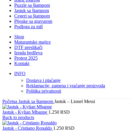
Puzzle sa štampom
Jastuk sa štampom
Cegeri sa štampom
Pljoske sa gravurom
Podloga za miš
Shop
Maturantske majice
DTF preslikači
Izrada bedževa
Protest 2025
Kontakt
INFO
Dostava i plaćanje
Reklamacije, zamena i vraćanje proizvoda
Politika privatnosti
Početna
Jastuk sa štampom
Jastuk – Lionel Messi
Jastuk - Kylian Mbappe
1.250
RSD
Back to products
Jastuk - Cristiano Ronaldo
1.250
RSD