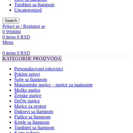
Tumbleri sa štampom
Uncategorized
Search
Prijavi se / Registruj se
0
Wishlist
0
items
0
RSD
Menu
0
items
0
RSD
KATEGORIJE PROIZVODA
Personalizovani rokovnici
Poklon setovi
Šolje sa štampom
Maturantske majice – majice za maturante
Muške majice
Ženske majice
Dečije majice
Majice za protest
Duksevi sa štampom
Flašice sa štampom
Krigle sa štampom
Tumbleri sa štampom
Karte rođenja