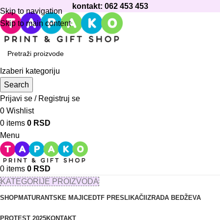
kontakt: 062 453 453
Skip to navigation
Skip to main content
Izaberi kategoriju
Search
Prijavi se / Registruj se
0
Wishlist
0
items
0
RSD
Menu
0
items
0
RSD
KATEGORIJE PROIZVODA
SHOP
MATURANTSKE MAJICE
DTF PRESLIKAČI
IZRADA BEDŽEVA
PROTEST 2025
KONTAKT