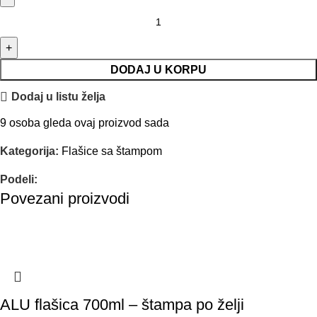
DODAJ U KORPU
Dodaj u listu želja
9
osoba gleda ovaj proizvod sada
Kategorija:
Flašice sa štampom
Podeli:
Povezani proizvodi
ALU flašica 700ml – štampa po želji