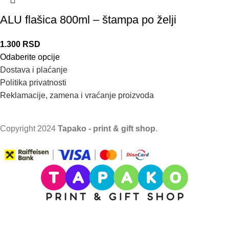
ALU flašica 800ml – štampa po želji
1.300
RSD
Odaberite opcije
Dostava i plaćanje
Politika privatnosti
Reklamacije, zamena i vraćanje proizvoda
Copyright
2024
Tapako - print & gift shop
.
VAŽNO OBAVEŠTENJE!