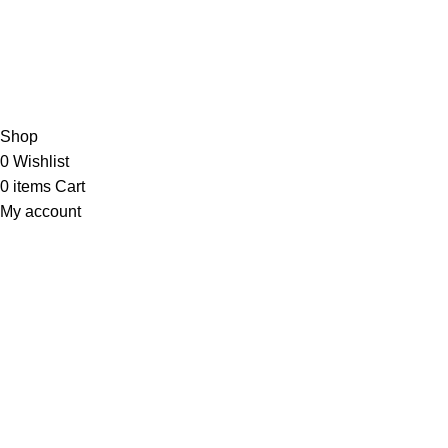
Trenutno smo na godišnjem odmoru.
Nove porudžbine primamo od srede - 5. avgusta
2026. godine!
Shop
0
Wishlist
0
items
Cart
My account