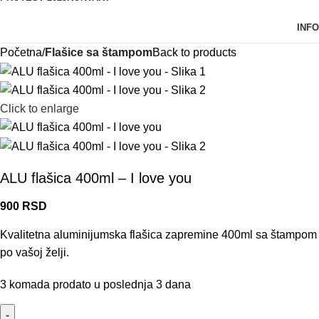
INFO
Početna
Flašice sa štampom
Back to products
Click to enlarge
ALU flašica 400ml – I love you
900
RSD
Kvalitetna aluminijumska flašica zapremine 400ml sa štampom
po vašoj želji.
3
komada prodato u poslednja 3 dana