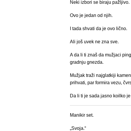
Neki izbori se biraju pažljivo.
Ovo je jedan od njih.
I tada shvati da je ovo lično.
Ali još uvek ne zna sve.
A da li ti znaš da mužjaci p
gradnju gnezda.
Mužjak traži najglatkiji kamen
prihvati, par formira vezu, čv
Da li ti je sada jasno koilko
Manikir set.
„Svoja.“