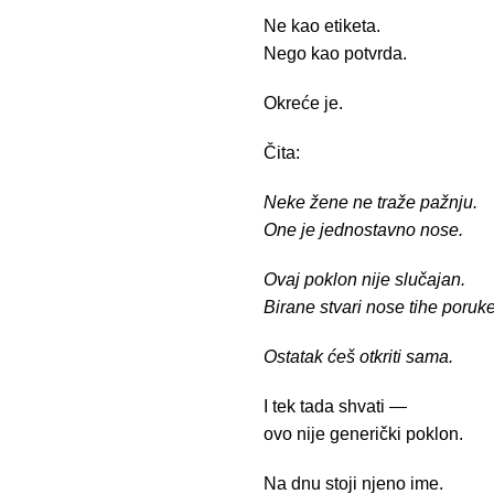
Ne kao etiketa.
Nego kao potvrda.
Okreće je.
Čita:
Neke žene ne traže pažnju.
One je jednostavno nose.
Ovaj poklon nije slučajan.
Birane stvari nose tihe poruke
Ostatak ćeš otkriti sama.
I tek tada shvati —
ovo nije generički poklon.
Na dnu stoji njeno ime.