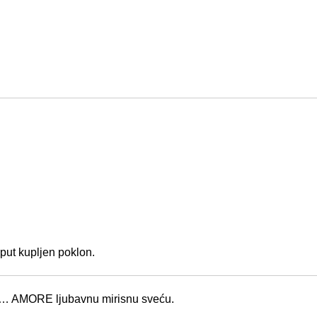
sput kupljen poklon.
ju… AMORE ljubavnu mirisnu sveću.