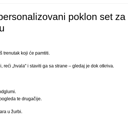
rsonalizovani poklon set za
u
trenutak koji će pamtiti.
 reći „hvala“ i staviti ga sa strane – gledaj je dok otkriva.
 odglumi.
pogleda te drugačije.
ra u žurbi.