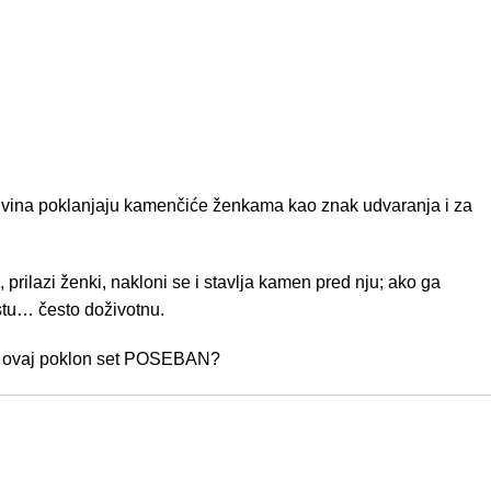
ingvina poklanjaju kamenčiće ženkama kao znak udvaranja i za
, prilazi ženki, nakloni se i stavlja kamen pred nju; ako ga
rstu… često doživotnu.
 je ovaj poklon set POSEBAN?