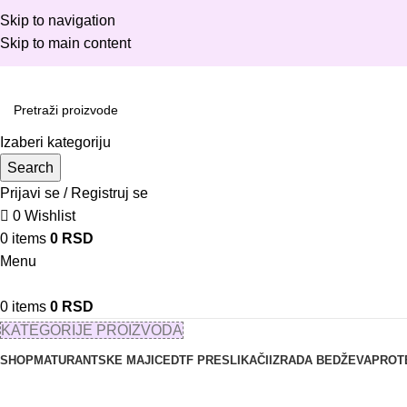
Skip to navigation
Skip to main content
Izaberi kategoriju
Search
Prijavi se / Registruj se
0
Wishlist
0
items
0
RSD
Menu
0
items
0
RSD
KATEGORIJE PROIZVODA
SHOP
MATURANTSKE MAJICE
DTF PRESLIKAČI
IZRADA BEDŽEVA
PROT