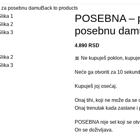
t za posebnu damu
Back to products
POSEBNA – pe
posebnu dam
4.890
RSD
🎀 Ne kupuješ poklon, kupuješ 
Neće ga otvoriti za 10 sekundi,
Kupuješ joj osećaj.
Onaj tihi, koji ne može da se
Onaj trenutak kada zastane i 
POSEBNA nije set koji se otva
On se doživljava.