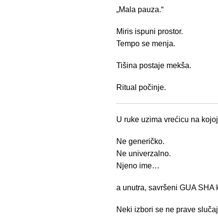
„Mala pauza.“
Miris ispuni prostor.
Tempo se menja.
Tišina postaje mekša.
Ritual počinje.
U ruke uzima vrećicu na kojoj
Ne generičko.
Ne univerzalno.
Njeno ime…
a unutra, savršeni GUA SHA
Neki izbori se ne prave sluča