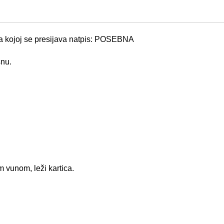
 kojoj se presijava natpis: POSEBNA
šnu.
 vunom, leži kartica.