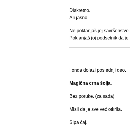
Diskretno.
Ali jasno.
Ne poklanjaš joj savršenstvo.
Poklanjaš joj podsetnik da je
I onda dolazi poslednji deo.
Magična crna šolja.
Bez poruke. (za sada)
Misli da je sve već otkrila.
Sipa čaj.