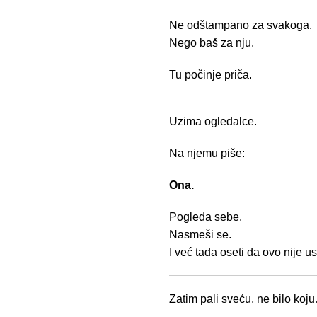
Ne odštampano za svakoga.
Nego baš za nju.
Tu počinje priča.
Uzima ogledalce.
Na njemu piše:
Ona.
Pogleda sebe.
Nasmeši se.
I već tada oseti da ovo nije u
Zatim pali sveću, ne bilo ko