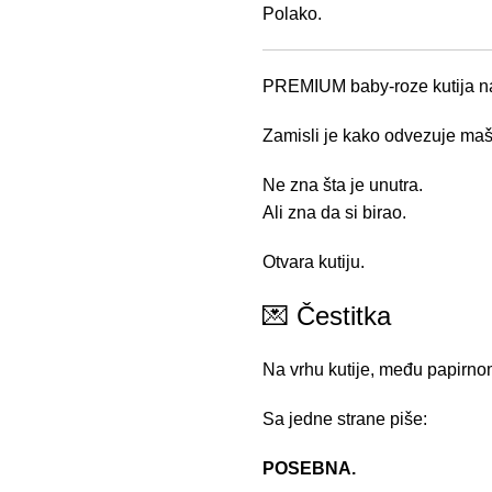
Polako.
PREMIUM baby-roze kutija na
Zamisli je kako odvezuje ma
Ne zna šta je unutra.
Ali zna da si birao.
Otvara kutiju.
💌 Čestitka
Na vrhu kutije, među papirnom
Sa jedne strane piše:
POSEBNA.