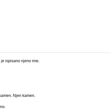
 je ispisano njeno ime.
 kamen. Njen kamen.
jno.