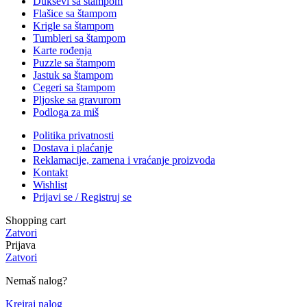
Duksevi sa štampom
Flašice sa štampom
Krigle sa štampom
Tumbleri sa štampom
Karte rođenja
Puzzle sa štampom
Jastuk sa štampom
Cegeri sa štampom
Pljoske sa gravurom
Podloga za miš
Politika privatnosti
Dostava i plaćanje
Reklamacije, zamena i vraćanje proizvoda
Kontakt
Wishlist
Prijavi se / Registruj se
Shopping cart
Zatvori
Prijava
Zatvori
Nemaš nalog?
Kreiraj nalog