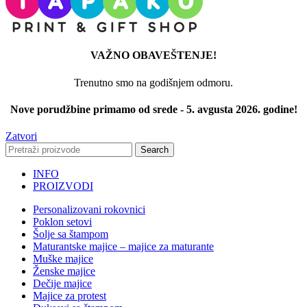
stranici
proizvoda.
VAŽNO OBAVEŠTENJE!
Trenutno smo na godišnjem odmoru.
Nove porudžbine primamo od srede - 5. avgusta 2026. godine!
Zatvori
Search
INFO
PROIZVODI
Personalizovani rokovnici
Poklon setovi
Šolje sa štampom
Maturantske majice – majice za maturante
Muške majice
Ženske majice
Dečije majice
Majice za protest