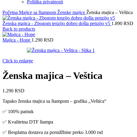
Politika privatnosti
Početna
Majice sa štampom
Ženske majice
Ženska majica – Veštica
Ženska majica - Zbogom tenzijo dobro došla penzijo v5
1.890
RSD
Back to products
Majica - Hope
1.290
RSD
Click to enlarge
Ženska majica – Veštica
1.290
RSD
Tapako ženska majica sa štampom – grafika „Veštica“
✅ 100% pamuk
✅ Kvalitetna DTF štampa
✅ Besplatna dostava za porudžbine preko 3.000 rsd