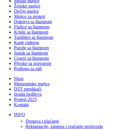
Muške majice
Ženske majice
Dečije majice
Majice za protest
Duksevi sa štampom
Flašice sa štampom
Krigle sa štampom
Tumbleri sa štampom
Karte rođenja
Puzzle sa štampom
Jastuk sa štampom
Cegeri sa štampom
Pljoske sa gravurom
Podloga za miš
Shop
Maturantske majice
DTF preslikači
Izrada bedževa
Protest 2025
Kontakt
INFO
Dostava i plaćanje
Reklamacije, zamena i vraćanje proizvoda