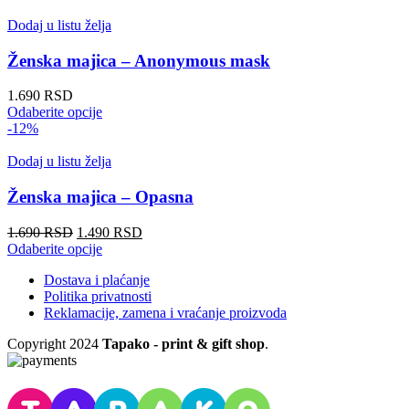
na
proizvod
stranici
ima
Dodaj u listu želja
proizvoda.
više
varijanti.
Ženska majica – Anonymous mask
Opcije
mogu
1.690
RSD
biti
Ovaj
Odaberite opcije
izabrane
proizvod
-12%
na
ima
stranici
više
Dodaj u listu želja
proizvoda.
varijanti.
Opcije
Ženska majica – Opasna
mogu
biti
Originalna
Trenutna
1.690
RSD
1.490
RSD
izabrane
cena
Ovaj
cena
Odaberite opcije
na
je
proizvod
je:
stranici
Dostava i plaćanje
bila:
ima
1.490 RSD.
proizvoda.
Politika privatnosti
1.690 RSD.
više
Reklamacije, zamena i vraćanje proizvoda
varijanti.
Opcije
Copyright
2024
Tapako - print & gift shop
.
mogu
biti
izabrane
na