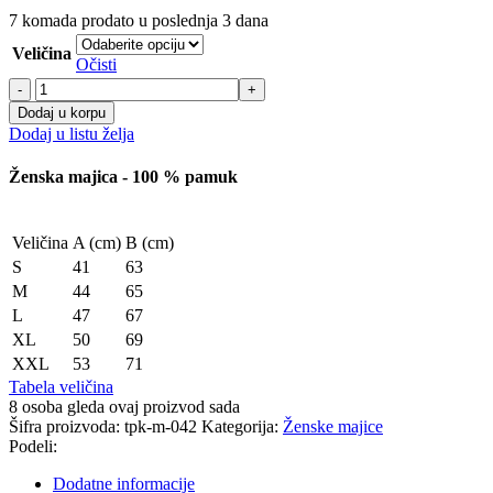
7
komada prodato u poslednja 3 dana
Veličina
Očisti
Ženska
majica
Dodaj u korpu
-
Dodaj u listu želja
Veštica
količina
Ženska majica - 100 % pamuk
Veličina
A (cm)
B (cm)
S
41
63
M
44
65
L
47
67
XL
50
69
XXL
53
71
Tabela veličina
8
osoba gleda ovaj proizvod sada
Šifra proizvoda:
tpk-m-042
Kategorija:
Ženske majice
Podeli:
Dodatne informacije