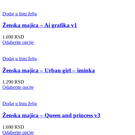
na
proizvod
stranici
ima
proizvoda.
više
Dodaj u listu želja
varijanti.
Opcije
Ženska majica – Ai grafika v1
mogu
biti
1.690
RSD
izabrane
Ovaj
Odaberite opcije
na
proizvod
stranici
ima
proizvoda.
više
Dodaj u listu želja
varijanti.
Opcije
Ženska majica – Urban girl – šminka
mogu
biti
1.290
RSD
izabrane
Ovaj
Odaberite opcije
na
proizvod
stranici
ima
proizvoda.
više
Dodaj u listu želja
varijanti.
Opcije
Ženska majica – Queen and princess v3
mogu
biti
1.690
RSD
izabrane
Ovaj
Odaberite opcije