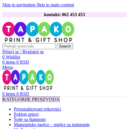
Skip to navigation
Skip to main content
kontakt: 062 453 453
Search
Prijavi se / Registruj se
0
Wishlist
0
items
0
RSD
Menu
0
items
0
RSD
KATEGORIJE PROIZVODA
Personalizovani rokovnici
Poklon setovi
Šolje sa štampom
Maturantske majice – majice za maturante