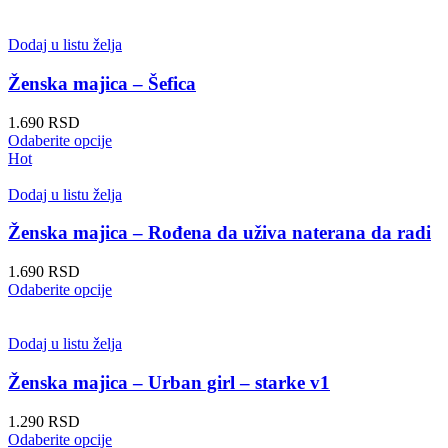
Dodaj u listu želja
Ženska majica – Šefica
1.690
RSD
Ovaj
Odaberite opcije
proizvod
Hot
ima
više
Dodaj u listu želja
varijanti.
Opcije
Ženska majica – Rođena da uživa naterana da radi
mogu
biti
1.690
RSD
izabrane
Ovaj
Odaberite opcije
na
proizvod
stranici
ima
proizvoda.
više
Dodaj u listu želja
varijanti.
Opcije
Ženska majica – Urban girl – starke v1
mogu
biti
1.290
RSD
izabrane
Ovaj
Odaberite opcije