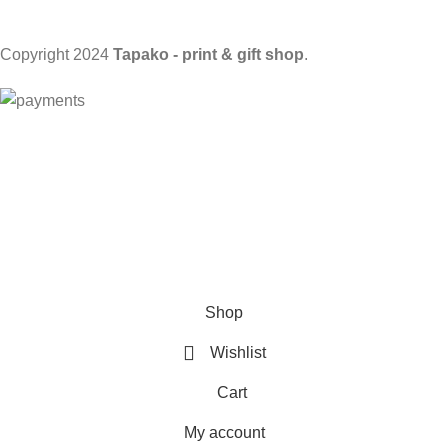
Copyright
2024
Tapako - print & gift shop
.
VAŽNO OBAVEŠTENJE!
Trenutno smo na godišnjem odmoru.
Nove porudžbine primamo od srede - 5. avgusta
2026. godine!
Shop
Wishlist
Cart
My account