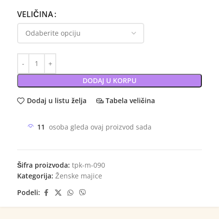
VELIČINA
DODAJ U KORPU
Dodaj u listu želja
Tabela veličina
11
osoba gleda ovaj proizvod sada
Šifra proizvoda:
tpk-m-090
Kategorija:
Ženske majice
Podeli: