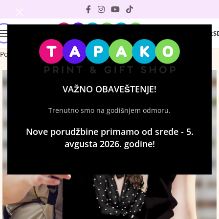
0
0
RS
Početna
Majice sa štampom
Ženske majice
VAŽNO OBAVEŠTENJE!
Trenutno smo na godišnjem odmoru.
Nove porudžbine primamo od srede - 5.
avgusta 2026. godine!