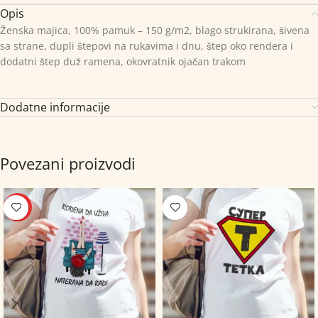
Opis
Ženska majica, 100% pamuk – 150 g/m2, blago strukirana, šivena
sa strane, dupli štepovi na rukavima i dnu, štep oko rendera i
dodatni štep duž ramena, okovratnik ojačan trakom
Dodatne informacije
Povezani proizvodi
HOT