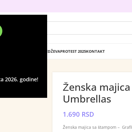
DTF PRESLIKAČI
IZRADA BEDŽEVA
PROTEST 2025
KONTAKT
s – Umbrellas
a 2026. godine!
Ženska majica 
Umbrellas
1.690
RSD
Ženska majica sa štampom – Grafik