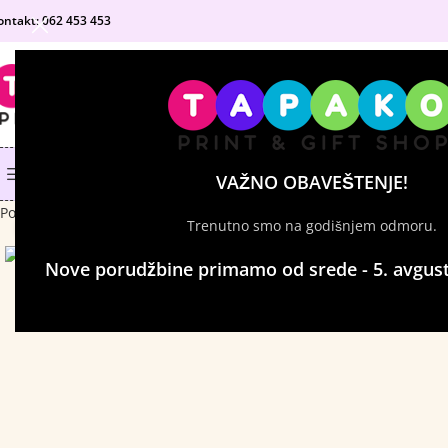
ontakt: 062 453 453
IZABERI KATEGORIJU
KATEGORIJE PROIZVODA
SHOP
MATURANTSKE MAJICE
VAŽNO OBAVEŠTENJE!
Početna
Majice sa štampom
Ženske majice
Ženska majica – Friend
Trenutno smo na godišnjem odmoru.
Click to enlarge
Nove porudžbine primamo od srede - 5. avgust