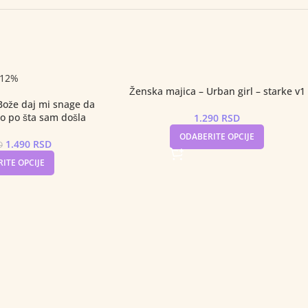
-12%
Ženska majica – Urban girl – starke v1
Bože daj mi snage da
 po šta sam došla
1.290
RSD
ODABERITE OPCIJE
1.490
RSD
D
ITE OPCIJE