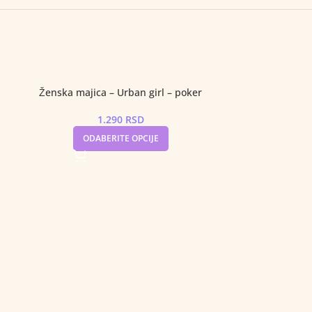
Ženska majica – Urban girl – poker
1.290
RSD
ODABERITE OPCIJE
Ženska majic