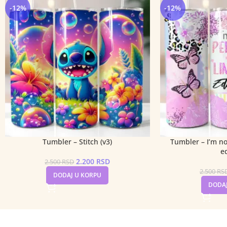
-12%
-12%
Tumbler – Stitch (v3)
Tumbler – I’m no
e
2.200
RSD
2.500
RSD
2.500
RS
DODAJ U KORPU
DODAJ