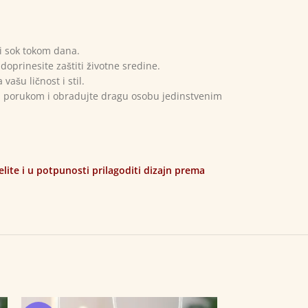
i sok tokom dana.
doprinesite zaštiti životne sredine.
ašu ličnost i stil.
li porukom i obradujte dragu osobu jedinstvenim
te i u potpunosti prilagoditi dizajn prema