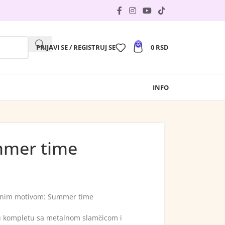
0
PRIJAVI SE / REGISTRUJ SE
0
RSD
INFO
mmer time
panim motivom: Summer time
i u kompletu sa metalnom slamčicom i