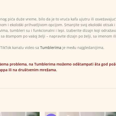
g pića duže vreme, bilo da je to vruća kafa ujutru ili osvežavajuć
m i ekološki prihvatljivom opcijom. Smanjite svoj ekološki otisak i 
a, tumbleri su i funkcionalni i lepi. Izaberite dizajn koji odražava v
a štampom po vašoj želji – napravite dizajn po želji, sa imenom i
 TikTok kanalu video sa
Tumblerima
je među najgledanijima.
Nema problema, na Tumblerima možemo odštampati šta god poželi
appa ili na društvenim mrežama.