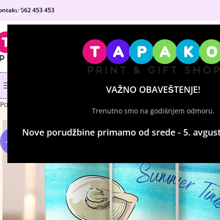
ontakt: 062 453 453
IZABERI KATEGORIJU
KATEGORIJE PROIZVODA
SHOP
MATURANTSKE MAJICE
VAŽNO OBAVEŠTENJE!
Početna
Tumbleri sa štampom
Tumbler – Summer time
Trenutno smo na godišnjem odmoru.
Nove porudžbine primamo od srede - 5. avgust
-12%