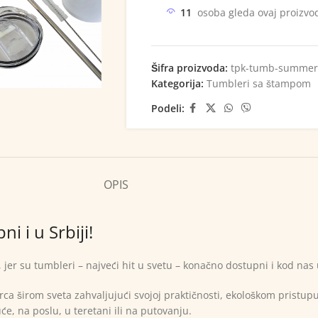
11
osoba gleda ovaj proizvo
Šifra proizvoda:
tpk-tumb-summer
Kategorija:
Tumbleri sa štampom
Podeli:
OPIS
i i u Srbiji!
er su tumbleri – najveći hit u svetu – konačno dostupni i kod nas u
 srca širom sveta zahvaljujući svojoj praktičnosti, ekološkom pristup
e, na poslu, u teretani ili na putovanju.