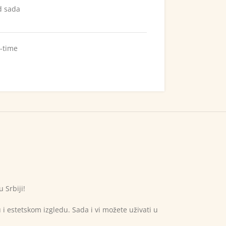
d sada
-time
 Srbiji!
u i estetskom izgledu. Sada i vi možete uživati u