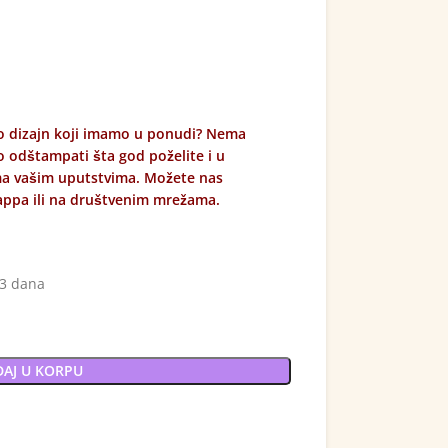
ao dizajn koji imamo u ponudi? Nema
odštampati šta god poželite i u
ema vašim uputstvima. Možete nas
appa ili na društvenim mrežama.
 3 dana
AJ U KORPU