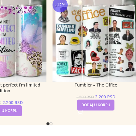
-12%
t perfect I’m limited
Tumbler – The Office
dition
2.200
RSD
2.500
RSD
2.200
RSD
D
DODAJ U KORPU
 U KORPU