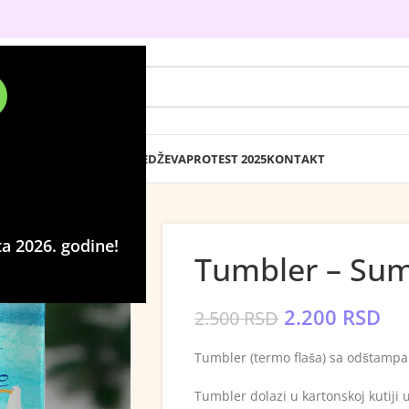
DTF PRESLIKAČI
IZRADA BEDŽEVA
PROTEST 2025
KONTAKT
a 2026. godine!
Tumbler – Su
2.200
RSD
2.500
RSD
Tumbler (termo flaša) sa odštam
Tumbler dolazi u kartonskoj kutij