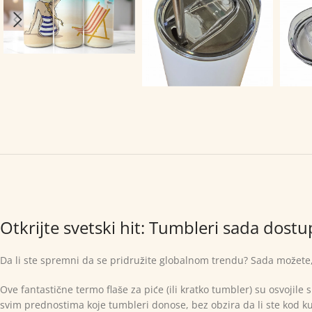
Otkrijte svetski hit: Tumbleri sada dostupn
Da li ste spremni da se pridružite globalnom trendu? Sada možete, j
Ove fantastične termo flaše za piće (ili kratko tumbler) su osvojile
svim prednostima koje tumbleri donose, bez obzira da li ste kod kuć