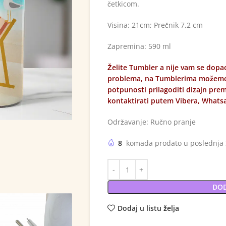
četkicom.
Visina: 21cm; Prečnik 7,2 cm
Zapremina: 590 ml
Želite Tumbler a nije vam se dop
problema, na Tumblerima možemo 
potpunosti prilagoditi dizajn pr
kontaktirati putem Vibera, Whats
Održavanje: Ručno pranje
8
komada prodato u poslednja
DOD
Dodaj u listu želja