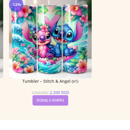
-12%
-12%
Tumbler – Stitch & Angel (v1)
Tumbler –
2.200
RSD
2.500
RSD
2.50
DODAJ U KORPU
DO