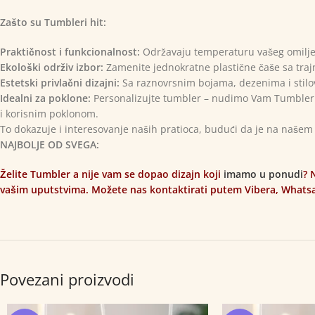
Zašto su Tumbleri hit:
Praktičnost i funkcionalnost:
Održavaju temperaturu vašeg omiljeno
Ekološki održiv izbor:
Zamenite jednokratne plastične čaše sa trajno
Estetski privlačni dizajni:
Sa raznovrsnim bojama, dezenima i stilovim
Idealni za poklone:
Personalizujte tumbler – nudimo Vam Tumbler s
i korisnim poklonom.
To dokazuje i interesovanje naših pratioca, budući da je na našem
NAJBOLJE OD SVEGA:
Želite Tumbler a nije vam se dopao dizajn koji
imamo u ponudi
? 
vašim uputstvima. Možete nas kontaktirati putem Vibera, Whats
Povezani proizvodi