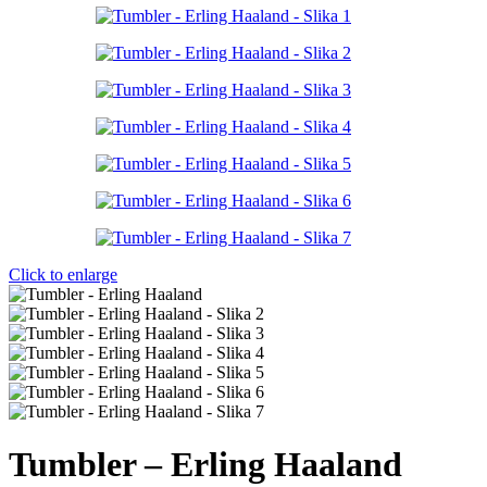
bila:
2.200 RSD.
2.500 RSD.
Click to enlarge
Tumbler – Erling Haaland