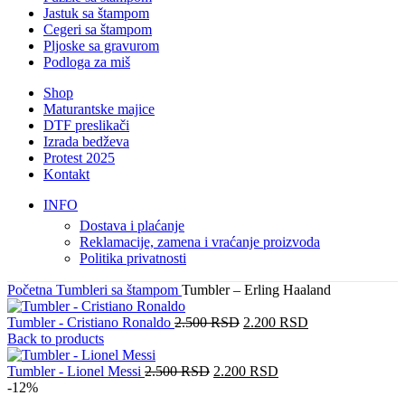
Jastuk sa štampom
Cegeri sa štampom
Pljoske sa gravurom
Podloga za miš
Shop
Maturantske majice
DTF preslikači
Izrada bedževa
Protest 2025
Kontakt
INFO
Dostava i plaćanje
Reklamacije, zamena i vraćanje proizvoda
Politika privatnosti
Početna
Tumbleri sa štampom
Tumbler – Erling Haaland
Originalna
Trenutna
Tumbler - Cristiano Ronaldo
2.500
RSD
2.200
RSD
cena
cena
Back to products
je
je:
Originalna
bila:
Trenutna
2.200 RSD.
Tumbler - Lionel Messi
2.500
RSD
2.200
RSD
cena
2.500 RSD.
cena
-12%
je
je: