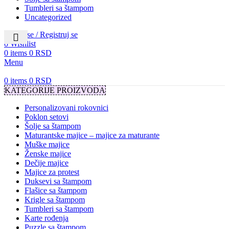
Tumbleri sa štampom
Uncategorized
Prijavi se / Registruj se
0
Wishlist
0
items
0
RSD
Menu
0
items
0
RSD
KATEGORIJE PROIZVODA
Personalizovani rokovnici
Poklon setovi
Šolje sa štampom
Maturantske majice – majice za maturante
Muške majice
Ženske majice
Dečije majice
Majice za protest
Duksevi sa štampom
Flašice sa štampom
Krigle sa štampom
Tumbleri sa štampom
Karte rođenja
Puzzle sa štampom