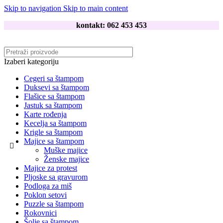
Skip to navigation
Skip to main content
kontakt: 062 453 453
Izaberi kategoriju
Cegeri sa štampom
Duksevi sa štampom
Flašice sa štampom
Jastuk sa štampom
Karte rođenja
Kecelja sa štampom
Krigle sa štampom
Majice sa štampom
Muške majice
Ženske majice
Majice za protest
Pljoske sa gravurom
Podloga za miš
Poklon setovi
Puzzle sa štampom
Rokovnici
Šolje sa štampom