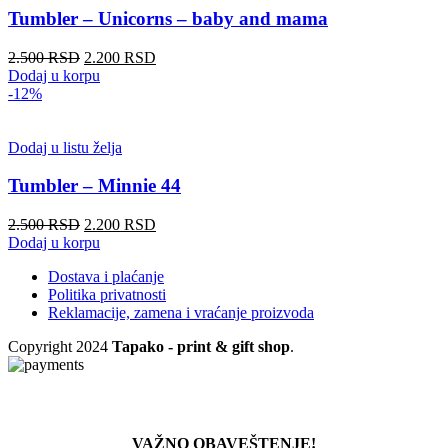
Tumbler – Unicorns – baby and mama
Originalna
Trenutna
2.500
RSD
2.200
RSD
cena
cena
Dodaj u korpu
je
je:
-12%
bila:
2.200 RSD.
2.500 RSD.
Dodaj u listu želja
Tumbler – Minnie 44
Originalna
Trenutna
2.500
RSD
2.200
RSD
cena
cena
Dodaj u korpu
je
je:
Dostava i plaćanje
bila:
2.200 RSD.
Politika privatnosti
2.500 RSD.
Reklamacije, zamena i vraćanje proizvoda
Copyright
2024
Tapako - print & gift shop
.
VAŽNO OBAVEŠTENJE!