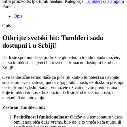
Šifra proizvoda:
tpk-tumb-haaland
Kategorija:
Tumbleri sa štampom
Podeli:
Opis
Opis
Otkrijte svetski hit: Tumbleri sada
dostupni i u Srbiji!
Da li ste spremni da se pridružite globalnom trendu? Sada možete,
jer su tumbleri – najveći hit u svetu – konačno dostupni i kod nas u
Srbiji!
Ove fantastične termo flaše za piće (ili kratko tumbler) su osvojile
srca širom sveta zahvaljujući svojoj praktičnosti, ekološkom pristupu
i estetskom izgledu. Sada i vi možete uživati u svim prednostima
koje tumbleri donose, bez obzira da li ste kod kuće, na poslu, u
teretani ili na putovanju.
Zašto su Tumbleri hit:
Praktičnost i funkcionalnost:
Održavaju temperaturu vašeg
omiljenog pića duže vreme, bilo da je to vruća kafa ujutru ili