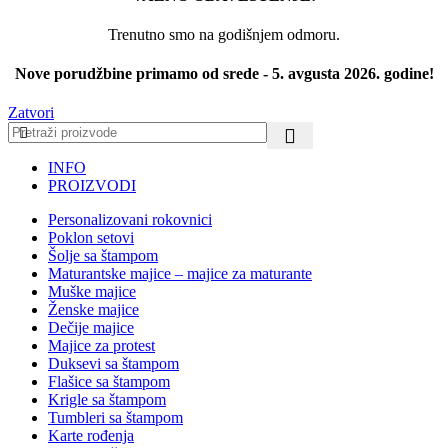
Trenutno smo na godišnjem odmoru.
Nove porudžbine primamo od srede - 5. avgusta 2026. godine!
Zatvori
INFO
PROIZVODI
Personalizovani rokovnici
Poklon setovi
Šolje sa štampom
Maturantske majice – majice za maturante
Muške majice
Ženske majice
Dečije majice
Majice za protest
Duksevi sa štampom
Flašice sa štampom
Krigle sa štampom
Tumbleri sa štampom
Karte rođenja