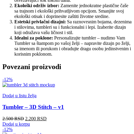
osvežavajući sok tokom dana.
Ekološki održiv izbor:
Zamenite jednokratne plastične čaše
sa trajnom i ekološki prihvatljivom opcijom. Smanjite svoj
ekološki otisak i doprinesite zaštiti životne sredine.
Estetski privlačni dizajni:
Sa raznovrsnim bojama, dezenima
i stilovima, tumbleri su i funkcionalni i lepi. Izaberite dizajn
koji odražava vašu ličnost i stil.
Idealni za poklone:
Personalizujte tumbler – nudimo Vam
Tumbler sa štampom po vašoj želji – napravite dizajn po želji,
sa imenom ili porukom i obradujte dragu osobu jedinstvenim i
korisnim poklonom.
Povezani proizvodi
-12%
Dodaj u listu želja
Tumbler – 3D Stitch – v1
Originalna
Trenutna
2.500
RSD
2.200
RSD
cena
cena
Dodaj u korpu
je
je:
-12%