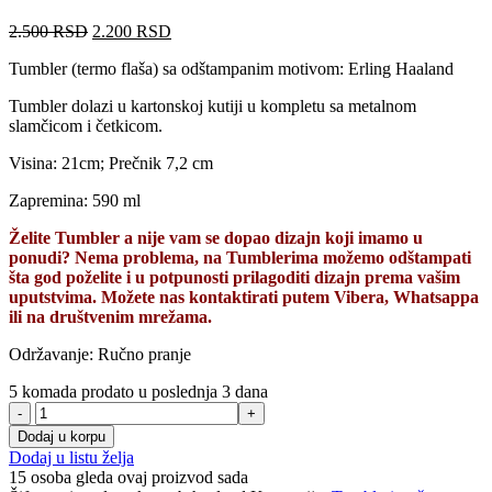
Originalna
Trenutna
2.500
RSD
2.200
RSD
cena
cena
Tumbler (termo flaša) sa odštampanim motivom: Erling Haaland
je
je:
bila:
2.200 RSD.
Tumbler dolazi u kartonskoj kutiji u kompletu sa metalnom
2.500 RSD.
slamčicom i četkicom.
Visina: 21cm; Prečnik 7,2 cm
Zapremina: 590 ml
Želite Tumbler a nije vam se dopao dizajn koji imamo u
ponudi? Nema problema, na Tumblerima možemo odštampati
šta god poželite i u potpunosti prilagoditi dizajn prema vašim
uputstvima. Možete nas kontaktirati putem Vibera, Whatsappa
ili na društvenim mrežama.
Održavanje: Ručno pranje
5
komada prodato u poslednja 3 dana
Tumbler
-
Dodaj u korpu
Erling
Dodaj u listu želja
Haaland
15
osoba gleda ovaj proizvod sada
količina