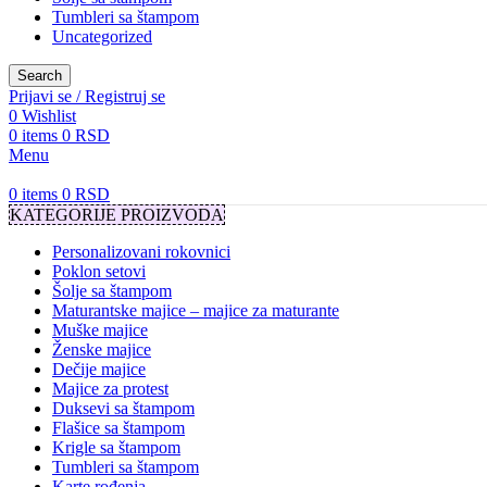
Tumbleri sa štampom
Uncategorized
Search
Prijavi se / Registruj se
0
Wishlist
0
items
0
RSD
Menu
0
items
0
RSD
KATEGORIJE PROIZVODA
Personalizovani rokovnici
Poklon setovi
Šolje sa štampom
Maturantske majice – majice za maturante
Muške majice
Ženske majice
Dečije majice
Majice za protest
Duksevi sa štampom
Flašice sa štampom
Krigle sa štampom
Tumbleri sa štampom
Karte rođenja