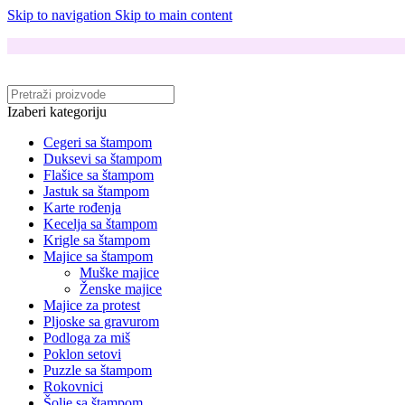
Skip to navigation
Skip to main content
Izaberi kategoriju
Cegeri sa štampom
Duksevi sa štampom
Flašice sa štampom
Jastuk sa štampom
Karte rođenja
Kecelja sa štampom
Krigle sa štampom
Majice sa štampom
Muške majice
Ženske majice
Majice za protest
Pljoske sa gravurom
Podloga za miš
Poklon setovi
Puzzle sa štampom
Rokovnici
Šolje sa štampom