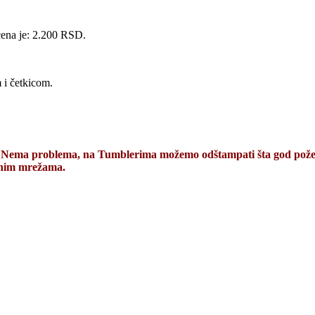
cena je: 2.200 RSD.
 i četkicom.
 Nema problema, na Tumblerima možemo odštampati šta god poželit
enim mrežama.