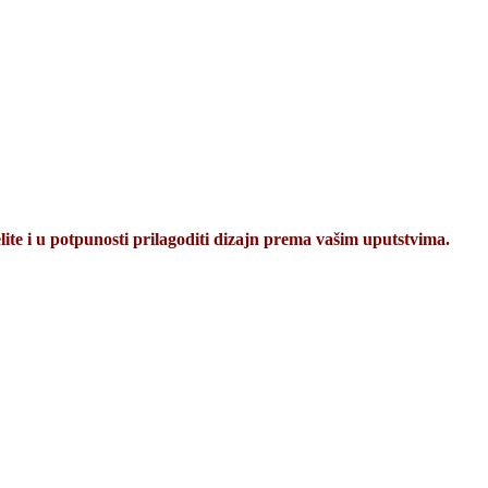
e i u potpunosti prilagoditi dizajn prema vašim uputstvima.