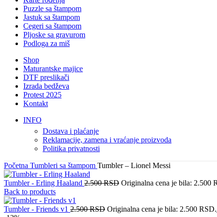
Puzzle sa štampom
Jastuk sa štampom
Cegeri sa štampom
Pljoske sa gravurom
Podloga za miš
Shop
Maturantske majice
DTF preslikači
Izrada bedževa
Protest 2025
Kontakt
INFO
Dostava i plaćanje
Reklamacije, zamena i vraćanje proizvoda
Politika privatnosti
Početna
Tumbleri sa štampom
Tumbler – Lionel Messi
Tumbler - Erling Haaland
2.500
RSD
Originalna cena je bila: 2.500
Back to products
Tumbler - Friends v1
2.500
RSD
Originalna cena je bila: 2.500 RSD.