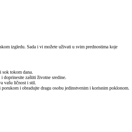
tetskom izgledu. Sada i vi možete uživati u svim prednostima koje
ći sok tokom dana.
 doprinesite zaštiti životne sredine.
 vašu ličnost i stil.
li porukom i obradujte dragu osobu jedinstvenim i korisnim poklonom.