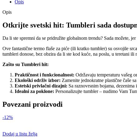
Opis
Opis
Otkrijte svetski hit: Tumbleri sada dostupni
Da li ste spremni da se pridružite globalnom trendu? Sada možete, jer 
Ove fantastične termo flaše za piće (ili kratko tumbler) su osvojile sr
tumbleri donose, bez obzira da li ste kod kuće, na poslu, u teretani ili
Zašto su Tumbleri hit:
Praktičnost i funkcionalnost:
Održavaju temperaturu vašeg omi
Ekološki održiv izbor:
Zamenite jednokratne plastične čaše sa t
Estetski privlačni dizajni:
Sa raznovrsnim bojama, dezenima i sti
Idealni za poklone:
Personalizujte tumbler – nudimo Vam Tumbl
Povezani proizvodi
-12%
Dodaj u listu želja