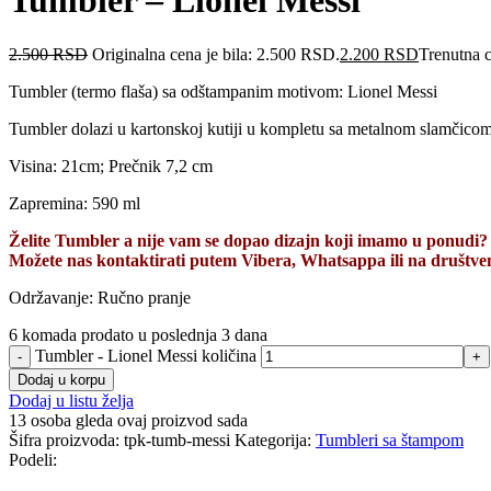
Tumbler – Lionel Messi
2.500
RSD
Originalna cena je bila: 2.500 RSD.
2.200
RSD
Trenutna 
Tumbler (termo flaša) sa odštampanim motivom: Lionel Messi
Tumbler dolazi u kartonskoj kutiji u kompletu sa metalnom slamčicom
Visina: 21cm; Prečnik 7,2 cm
Zapremina: 590 ml
Želite Tumbler a nije vam se dopao dizajn koji imamo u ponudi?
Možete nas kontaktirati putem Vibera, Whatsappa ili na društv
Održavanje: Ručno pranje
6
komada prodato u poslednja 3 dana
Tumbler - Lionel Messi količina
Dodaj u korpu
Dodaj u listu želja
13
osoba gleda ovaj proizvod sada
Šifra proizvoda:
tpk-tumb-messi
Kategorija:
Tumbleri sa štampom
Podeli: