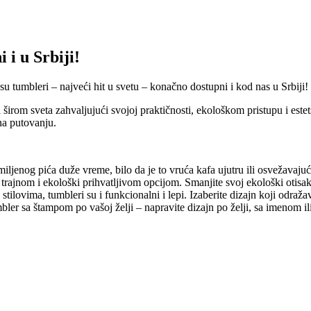
 i u Srbiji!
su tumbleri – najveći hit u svetu – konačno dostupni i kod nas u Srbiji!
ca širom sveta zahvaljujući svojoj praktičnosti, ekološkom pristupu i es
 na putovanju.
ljenog pića duže vreme, bilo da je to vruća kafa ujutru ili osvežavaju
rajnom i ekološki prihvatljivom opcijom. Smanjite svoj ekološki otisak i
lovima, tumbleri su i funkcionalni i lepi. Izaberite dizajn koji odražava
er sa štampom po vašoj želji – napravite dizajn po želji, sa imenom i