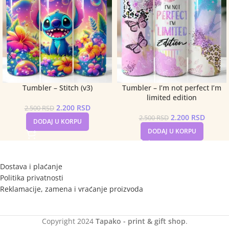
Tumbler – Stitch (v3)
Tumbler – I’m not perfect I’m
limited edition
2.200
RSD
2.500
RSD
2.200
RSD
2.500
RSD
DODAJ U KORPU
DODAJ U KORPU
Dostava i plaćanje
Politika privatnosti
Reklamacije, zamena i vraćanje proizvoda
Copyright
2024
Tapako - print & gift shop
.