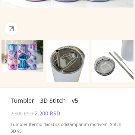
Click to enlarge
Tumbler – 3D Stitch – v5
2.200
RSD
2.500
RSD
Tumbler (termo flaša) sa odštampanim motivom: Stitch
3D v5