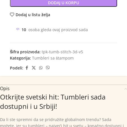
DODAJ U KORPU
Dodaj u listu želja
10
osoba gleda ovaj proizvod sada
Šifra proizvoda:
tpk-tumb-stitch-3d-v5
Kategorija:
Tumbleri sa štampom
Podeli:
Opis
Otkrijte svetski hit: Tumbleri sada
dostupni i u Srbiji!
Da li ste spremni da se pridružite globalnom trendu? Sada
možete, jer su tumbleri – najveći hit u svetu – konačno dostupni i