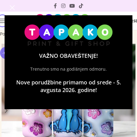
0
0
RS
Početna
Tumbleri sa štampom
-12%
VAŽNO OBAVEŠTENJE!
Trenutno smo na godišnjem odmoru.
Nove porudžbine primamo od srede - 5.
avgusta 2026. godine!