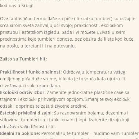
kod nas u Srbiji!
Ove fantastične termo flaše za piće (ili kratko tumbler) su osvojile
srca širom sveta zahvaljujući svojoj praktičnosti, ekološkom
pristupu i estetskom izgledu. Sada i vi možete uživati u svim
prednostima koje tumbleri donose, bez obzira da li ste kod kuće,
na poslu, u teretani ili na putovanju.
Zašto su Tumbleri hit:
Praktičnost i funkcionalnost:
Održavaju temperaturu vašeg
omiljenog pića duže vreme, bilo da je to vruća kafa ujutru ili
osvežavajući sok tokom dana.
Ekološki održiv izbor:
Zamenite jednokratne plastične čaše sa
trajnom i ekološki prihvatljivom opcijom. Smanjite svoj ekološki
otisak i doprinesite zaštiti životne sredine.
Estetski privlačni dizajni:
Sa raznovrsnim bojama, dezenima i
stilovima, tumbleri su i funkcionalni i lepi. Izaberite dizajn koji
odražava vašu ličnost i stil.
Idealni za poklone:
Personalizujte tumbler – nudimo Vam Tumbler