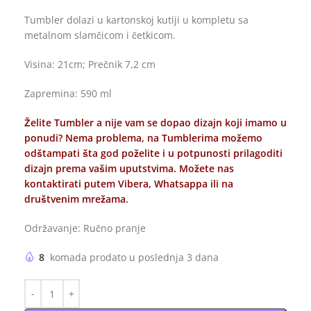
Tumbler dolazi u kartonskoj kutiji u kompletu sa
metalnom slamčicom i četkicom.
Visina: 21cm; Prečnik 7,2 cm
Zapremina: 590 ml
Želite Tumbler a nije vam se dopao dizajn koji imamo u
ponudi? Nema problema, na Tumblerima možemo
odštampati šta god poželite i u potpunosti prilagoditi
dizajn prema vašim uputstvima. Možete nas
kontaktirati putem Vibera, Whatsappa ili na
društvenim mrežama.
Održavanje: Ručno pranje
8
komada prodato u poslednja 3 dana