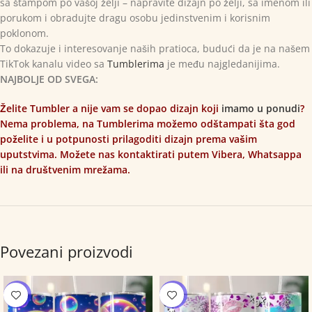
sa štampom po vašoj želji – napravite dizajn po želji, sa imenom ili
porukom i obradujte dragu osobu jedinstvenim i korisnim
poklonom.
To dokazuje i interesovanje naših pratioca, budući da je na našem
TikTok kanalu video sa
Tumblerima
je među najgledanijima.
NAJBOLJE OD SVEGA:
Želite Tumbler a nije vam se dopao dizajn koji
imamo u ponudi
?
Nema problema, na Tumblerima možemo odštampati šta god
poželite i u potpunosti prilagoditi dizajn prema vašim
uputstvima. Možete nas kontaktirati putem Vibera, Whatsappa
ili na društvenim mrežama.
Povezani proizvodi
-12%
-12%