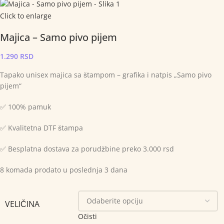
Click to enlarge
Majica – Samo pivo pijem
1.290
RSD
Tapako unisex majica sa štampom – grafika i natpis „Samo pivo
pijem“
✅ 100% pamuk
✅ Kvalitetna DTF štampa
✅ Besplatna dostava za porudžbine preko 3.000 rsd
8
komada prodato u poslednja 3 dana
VELIČINA
Očisti