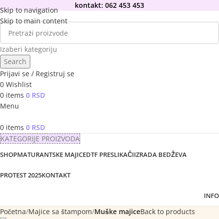
kontakt: 062 453 453
Skip to navigation
Skip to main content
Izaberi kategoriju
Search
Prijavi se / Registruj se
0
Wishlist
0
items
0
RSD
Menu
0
items
0
RSD
KATEGORIJE PROIZVODA
SHOP
MATURANTSKE MAJICE
DTF PRESLIKAČI
IZRADA BEDŽEVA
PROTEST 2025
KONTAKT
INFO
Početna
Majice sa štampom
Muške majice
Back to products