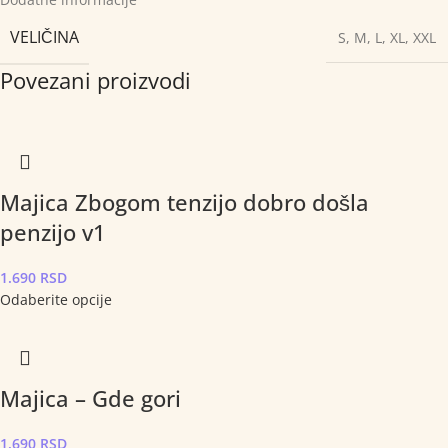
VELIČINA
S
,
M
,
L
,
XL
,
XXL
Povezani proizvodi
Majica Zbogom tenzijo dobro došla
penzijo v1
1.690
RSD
Odaberite opcije
Majica – Gde gori
1.690
RSD