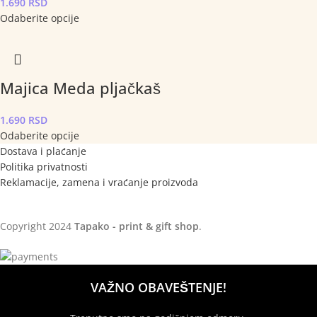
1.690
RSD
Odaberite opcije
Majica Meda pljačkaš
1.690
RSD
Odaberite opcije
Dostava i plaćanje
Politika privatnosti
Reklamacije, zamena i vraćanje proizvoda
Copyright
2024
Tapako - print & gift shop
.
VAŽNO OBAVEŠTENJE!