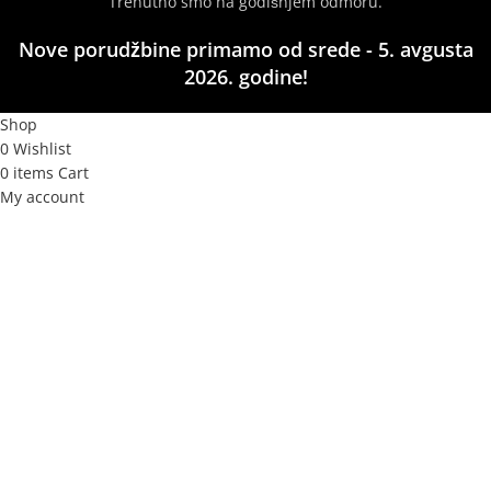
Trenutno smo na godišnjem odmoru.
Nove porudžbine primamo od srede - 5. avgusta
2026. godine!
Shop
0
Wishlist
0
items
Cart
My account