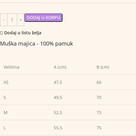
DODAJ U KORPU
Dodaj u listu želja
Muška majica - 100% pamuk
Veličina
A (cm)
B (cm)
XS
47,5
66
S
49,5
70
M
52,5
73
L
55,5
75