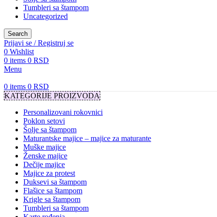
Tumbleri sa štampom
Uncategorized
Search
Prijavi se / Registruj se
0
Wishlist
0
items
0
RSD
Menu
0
items
0
RSD
KATEGORIJE PROIZVODA
Personalizovani rokovnici
Poklon setovi
Šolje sa štampom
Maturantske majice – majice za maturante
Muške majice
Ženske majice
Dečije majice
Majice za protest
Duksevi sa štampom
Flašice sa štampom
Krigle sa štampom
Tumbleri sa štampom
Karte rođenja