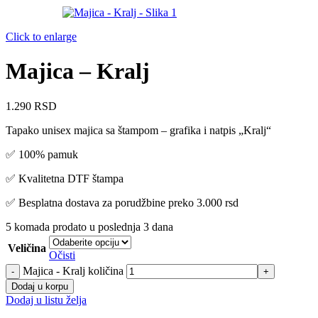
Click to enlarge
Majica – Kralj
1.290
RSD
Tapako unisex majica sa štampom – grafika i natpis „Kralj“
✅ 100% pamuk
✅ Kvalitetna DTF štampa
✅ Besplatna dostava za porudžbine preko 3.000 rsd
5
komada prodato u poslednja 3 dana
Veličina
Očisti
Majica - Kralj količina
Dodaj u korpu
Dodaj u listu želja