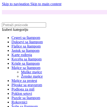
Skip to navigation
Skip to main content
Izaberi kategoriju
Cegeri sa štampom
Duksevi sa štampom
Flašice sa štampom
Jastuk sa štampom
Karte rođenja
Kecelja sa štampom
Krigle sa štampom
Majice sa štampom
Muške majice
Ženske majice
Majice za protest
Pljoske sa gravurom
Podloga za miš
Poklon setovi
Puzzle sa štampom
Rokovnici
Šolje sa štampom