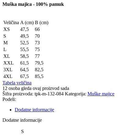
Muška majica - 100% pamuk
Veličina
A (cm)
B (cm)
XS
47,5
66
S
49,5
70
M
52,5
73
L
55,5
75
XL
58,5
77
XXL
61,5
79,5
3XL
64,5
82,5
4XL
67,5
85,5
Tabela veličina
12
osoba gleda ovaj proizvod sada
Šifra proizvoda:
tpk-m-132-084
Kategorija:
Muške majice
Podeli:
Dodatne informacije
Dodatne informacije
S