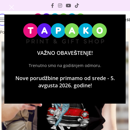
0
0
RS
Početna
Majice sa štampom
Ženske majice
VAŽNO OBAVEŠTENJE!
Trenutno smo na godišnjem odmoru.
Nove porudžbine primamo od srede - 5.
avgusta 2026. godine!