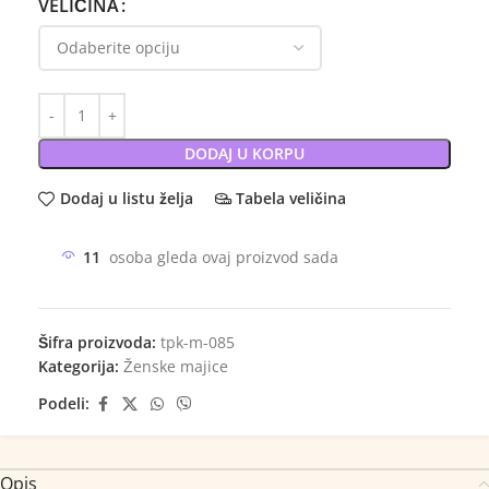
VELIČINA
DODAJ U KORPU
Dodaj u listu želja
Tabela veličina
11
osoba gleda ovaj proizvod sada
Šifra proizvoda:
tpk-m-085
Kategorija:
Ženske majice
Podeli:
Opis