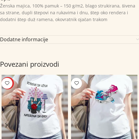
Ženska majica, 100% pamuk – 150 g/m2, blago strukirana, šivena
sa strane, dupli štepovi na rukavima i dnu, štep oko rendera i
dodatni štep duž ramena, okovratnik ojačan trakom
Dodatne informacije
Povezani proizvodi
HOT