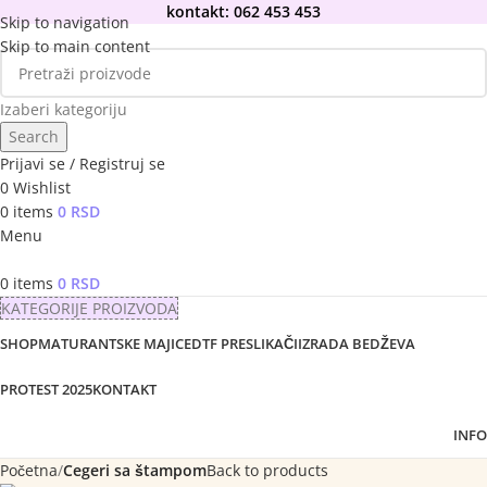
kontakt: 062 453 453
Skip to navigation
Skip to main content
Izaberi kategoriju
Search
Prijavi se / Registruj se
0
Wishlist
0
items
0
RSD
Menu
0
items
0
RSD
KATEGORIJE PROIZVODA
SHOP
MATURANTSKE MAJICE
DTF PRESLIKAČI
IZRADA BEDŽEVA
PROTEST 2025
KONTAKT
INFO
Početna
Cegeri sa štampom
Back to products