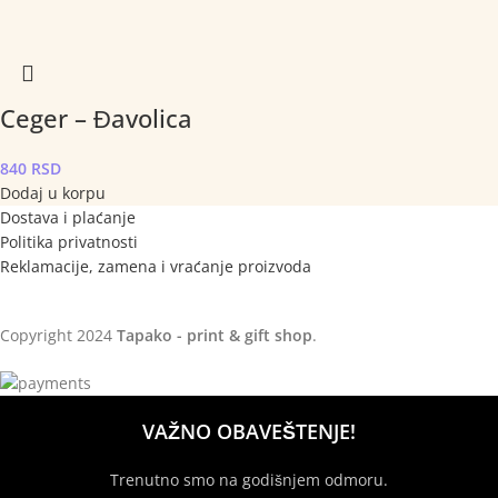
Ceger – Đavolica
840
RSD
Dodaj u korpu
Dostava i plaćanje
Politika privatnosti
Reklamacije, zamena i vraćanje proizvoda
Copyright
2024
Tapako - print & gift shop
.
VAŽNO OBAVEŠTENJE!
Trenutno smo na godišnjem odmoru.