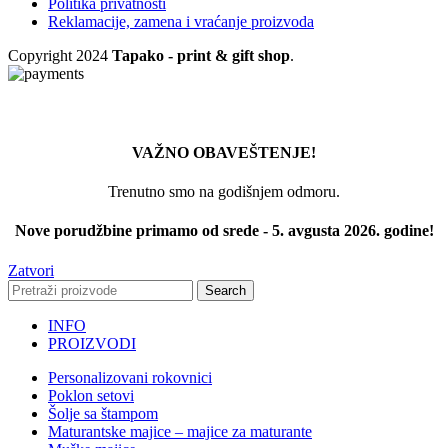
Politika privatnosti
više
proizvoda.
Reklamacije, zamena i vraćanje proizvoda
varijanti.
Opcije
Copyright
2024
Tapako - print & gift shop
.
mogu
biti
izabrane
na
stranici
proizvoda.
VAŽNO OBAVEŠTENJE!
Trenutno smo na godišnjem odmoru.
Nove porudžbine primamo od srede - 5. avgusta 2026. godine!
Zatvori
Search
INFO
PROIZVODI
Personalizovani rokovnici
Poklon setovi
Šolje sa štampom
Maturantske majice – majice za maturante