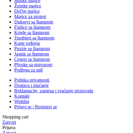
Muške majice
Ženske majice
Dečije majice
Majice za protest
Duksevi sa štampom
Flašice sa štampom
Krigle sa štampom
Tumbleri sa štampom
Karte rođenja
Puzzle sa štampom
Jastuk sa štampom
Cegeri sa štampom
Pljoske sa gravurom
Podloga za miš
Politika privatnosti
Dostava i plaćanje
Reklamacije, zamena i vraćanje proizvoda
Kontakt
Wishlist
Prijavi se / Registruj se
Shopping cart
Zatvori
Prijava
Zatvori