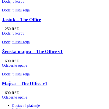
Dodaj u korpu
Dodaj u listu želja
Jastuk – The Office
1.250
RSD
Dodaj u korpu
Dodaj u listu želja
Ženska majica – The Office v1
1.690
RSD
Ovaj
Odaberite opcije
proizvod
ima
Dodaj u listu želja
više
varijanti.
Majica – The Office v1
Opcije
mogu
1.690
RSD
biti
Ovaj
Odaberite opcije
izabrane
proizvod
na
Dostava i plaćanje
ima
stranici