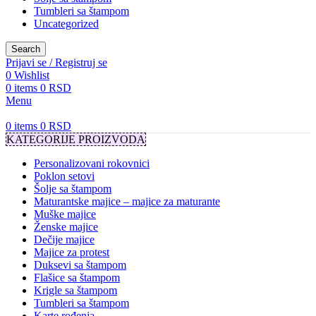
Tumbleri sa štampom
Uncategorized
Search
Prijavi se / Registruj se
0
Wishlist
0
items
0
RSD
Menu
0
items
0
RSD
KATEGORIJE PROIZVODA
Personalizovani rokovnici
Poklon setovi
Šolje sa štampom
Maturantske majice – majice za maturante
Muške majice
Ženske majice
Dečije majice
Majice za protest
Duksevi sa štampom
Flašice sa štampom
Krigle sa štampom
Tumbleri sa štampom
Karte rođenja