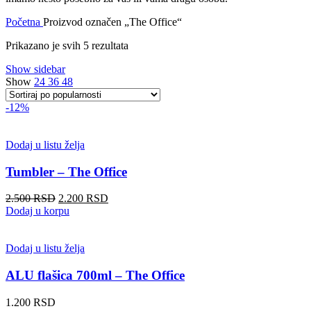
Početna
Proizvod označen „The Office“
Sortirano
Prikazano je svih 5 rezultata
po
Show sidebar
popularnosti
Show
24
36
48
-12%
Dodaj u listu želja
Tumbler – The Office
Originalna
Trenutna
2.500
RSD
2.200
RSD
cena
cena
Dodaj u korpu
je
je:
bila:
2.200 RSD.
2.500 RSD.
Dodaj u listu želja
ALU flašica 700ml – The Office
1.200
RSD