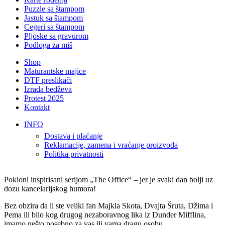
Puzzle sa štampom
Jastuk sa štampom
Cegeri sa štampom
Pljoske sa gravurom
Podloga za miš
Shop
Maturantske majice
DTF preslikači
Izrada bedževa
Protest 2025
Kontakt
INFO
Dostava i plaćanje
Reklamacije, zamena i vraćanje proizvoda
Politika privatnosti
Pokloni inspirisani serijom „The Office“ – jer je svaki dan bolji uz
dozu kancelarijskog humora!
Bez obzira da li ste veliki fan Majkla Skota, Dvajta Šruta, Džima i
Pema ili bilo kog drugog nezaboravnog lika iz Dunder Mifflina,
imamo nešto posebno za vas ili vama dragu osobu.