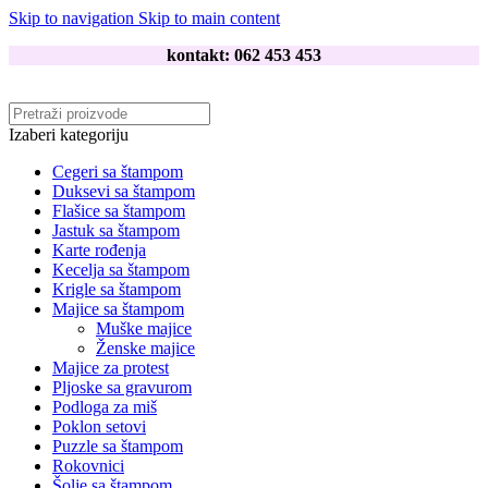
Skip to navigation
Skip to main content
kontakt: 062 453 453
Izaberi kategoriju
Cegeri sa štampom
Duksevi sa štampom
Flašice sa štampom
Jastuk sa štampom
Karte rođenja
Kecelja sa štampom
Krigle sa štampom
Majice sa štampom
Muške majice
Ženske majice
Majice za protest
Pljoske sa gravurom
Podloga za miš
Poklon setovi
Puzzle sa štampom
Rokovnici
Šolje sa štampom