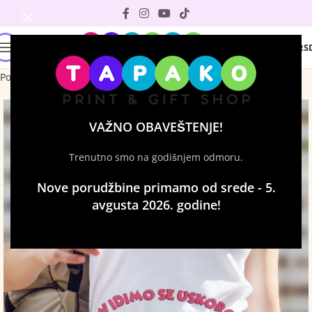
0
0
RS
Početna
Majice sa štampom
Ženske majice
VAŽNO OBAVEŠTENJE!
Trenutno smo na godišnjem odmoru.
Nove porudžbine primamo od srede - 5.
avgusta 2026. godine!