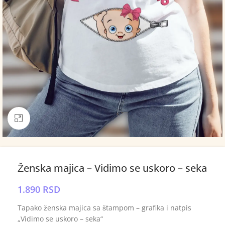
Click to enlarge
Ženska majica – Vidimo se uskoro – seka
1.890
RSD
Tapako ženska majica sa štampom – grafika i natpis
„Vidimo se uskoro – seka“