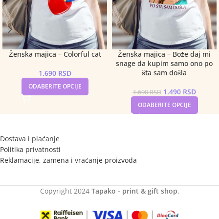
Ženska majica – Colorful cat
Ženska majica – Bože daj mi
snage da kupim samo ono po
šta sam došla
1.690
RSD
ODABERITE OPCIJE
1.490
RSD
1.690
RSD
ODABERITE OPCIJE
Dostava i plaćanje
Politika privatnosti
Reklamacije, zamena i vraćanje proizvoda
Copyright
2024
Tapako - print & gift shop
.