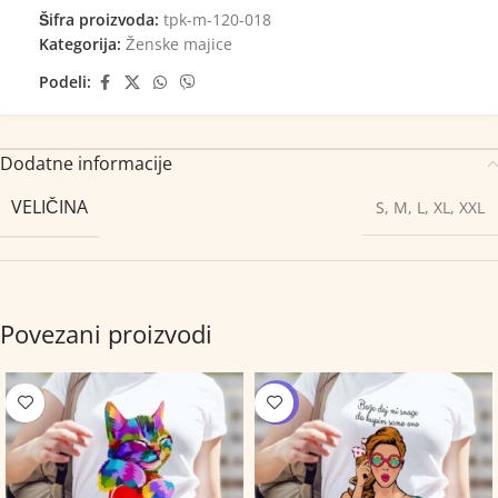
Šifra proizvoda:
tpk-m-120-018
Kategorija:
Ženske majice
Podeli:
Dodatne informacije
VELIČINA
S
,
M
,
L
,
XL
,
XXL
Povezani proizvodi
-12%