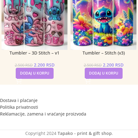
Tumbler – 3D Stitch – v1
Tumbler – Stitch (v3)
2.200
RSD
2.200
RSD
2.500
RSD
2.500
RSD
DODAJ U KORPU
DODAJ U KORPU
Dostava i plaćanje
Politika privatnosti
Reklamacije, zamena i vraćanje proizvoda
Copyright
2024
Tapako - print & gift shop
.