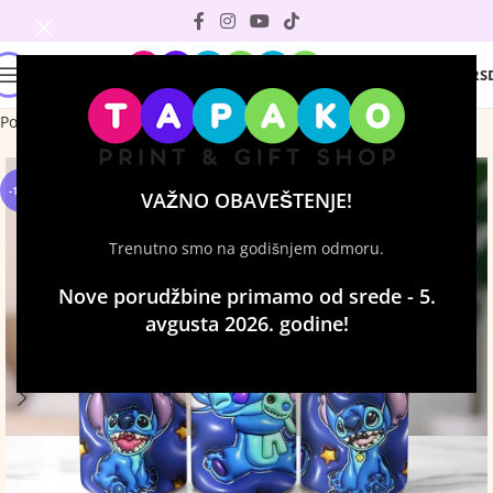
0
0
RS
Početna
Tumbleri sa štampom
-12%
VAŽNO OBAVEŠTENJE!
Trenutno smo na godišnjem odmoru.
Nove porudžbine primamo od srede - 5.
avgusta 2026. godine!