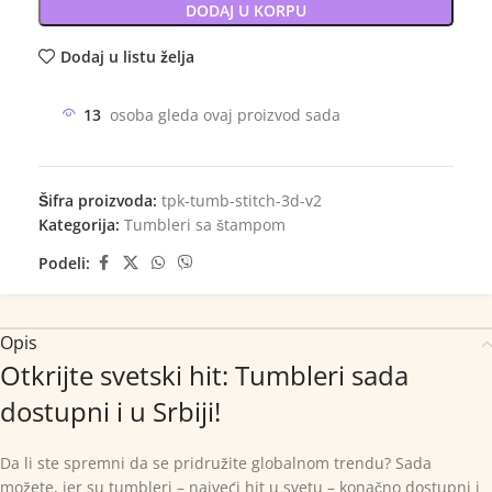
DODAJ U KORPU
Dodaj u listu želja
13
osoba gleda ovaj proizvod sada
Šifra proizvoda:
tpk-tumb-stitch-3d-v2
Kategorija:
Tumbleri sa štampom
Podeli:
Opis
Otkrijte svetski hit: Tumbleri sada
dostupni i u Srbiji!
Da li ste spremni da se pridružite globalnom trendu? Sada
možete, jer su tumbleri – najveći hit u svetu – konačno dostupni i