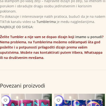
sa štampom po vašoj želji – napravite dizajn po želji, sa imenom ili
porukom i obradujte dragu osobu jedinstvenim i korisnim
poklonom.
To dokazuje i interesovanje naših pratioca, budući da je na našem
TikTok kanalu video sa
Tumblerima
je među najgledanijima.
NAJBOLJE OD SVEGA:
Želite Tumbler a nije vam se dopao dizajn koji
imamo u ponudi
?
Nema problema, na Tumblerima možemo odštampati šta god
poželite i u potpunosti prilagoditi dizajn prema vašim
uputstvima. Možete nas kontaktirati putem Vibera, Whatsappa
ili na društvenim mrežama.
Povezani proizvodi
-12%
-12%