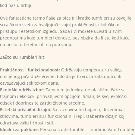
kod nas u Srbiji!
Ove fantastične termo flaše za piće (ili kratko tumbler) su osvojile
srca širom sveta zahvaljujući svojoj praktičnosti, ekološkom
pristupu i estetskom izgledu. Sada i vi možete uživati u svim
prednostima koje tumbleri donose, bez obzira da li ste kod kuće,
na poslu, u teretani ili na putovanju.
Zašto su Tumbleri hit:
Praktičnost i funkcionalnost:
Održavaju temperaturu vašeg
omiljenog pića duže vreme, bilo da je to vruća kafa ujutru ili
osvežavajući sok tokom dana.
Ekološki održiv izbor:
Zamenite jednokratne plastične čaše sa
trajnom i ekološki prihvatljivom opcijom. Smanjite svoj ekološki
otisak i doprinesite zaštiti životne sredine.
Estetski privlačni dizajni:
Sa raznovrsnim bojama, dezenima i
stilovima, tumbleri su i funkcionalni i lepi. Izaberite dizajn koji
odražava vašu ličnost i stil.
Idealni za poklone:
Personalizujte tumbler – nudimo Vam Tumbler