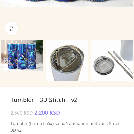
Click to enlarge
Tumbler – 3D Stitch – v2
2.200
RSD
2.500
RSD
Tumbler (termo flaša) sa odštampanim motivom: Stitch
3D v2