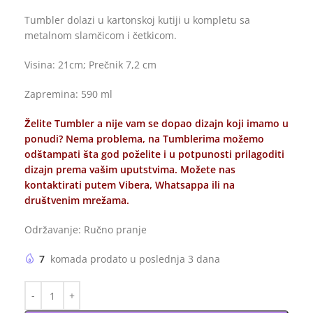
Tumbler dolazi u kartonskoj kutiji u kompletu sa
metalnom slamčicom i četkicom.
Visina: 21cm; Prečnik 7,2 cm
Zapremina: 590 ml
Želite Tumbler a nije vam se dopao dizajn koji imamo u
ponudi? Nema problema, na Tumblerima možemo
odštampati šta god poželite i u potpunosti prilagoditi
dizajn prema vašim uputstvima. Možete nas
kontaktirati putem Vibera, Whatsappa ili na
društvenim mrežama.
Održavanje: Ručno pranje
7
komada prodato u poslednja 3 dana