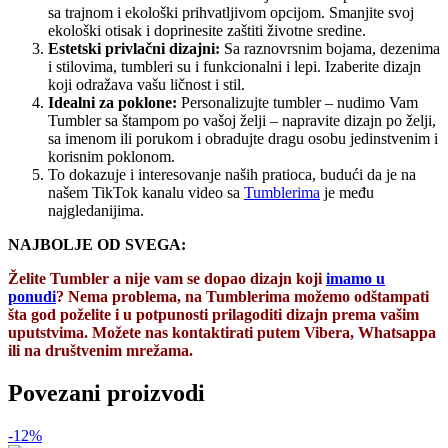
sa trajnom i ekološki prihvatljivom opcijom. Smanjite svoj
ekološki otisak i doprinesite zaštiti životne sredine.
Estetski privlačni dizajni:
Sa raznovrsnim bojama, dezenima
i stilovima, tumbleri su i funkcionalni i lepi. Izaberite dizajn
koji odražava vašu ličnost i stil.
Idealni za poklone:
Personalizujte tumbler – nudimo Vam
Tumbler sa štampom po vašoj želji – napravite dizajn po želji,
sa imenom ili porukom i obradujte dragu osobu jedinstvenim i
korisnim poklonom.
To dokazuje i interesovanje naših pratioca, budući da je na
našem TikTok kanalu video sa
Tumblerima
je među
najgledanijima.
NAJBOLJE OD SVEGA:
Želite Tumbler a nije vam se dopao dizajn koji
imamo u
ponudi
? Nema problema, na Tumblerima možemo odštampati
šta god poželite i u potpunosti prilagoditi dizajn prema vašim
uputstvima. Možete nas kontaktirati putem Vibera, Whatsappa
ili na društvenim mrežama.
Povezani proizvodi
-12%