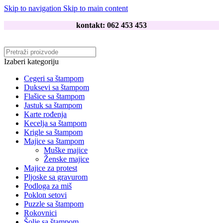
Skip to navigation
Skip to main content
kontakt: 062 453 453
Izaberi kategoriju
Cegeri sa štampom
Duksevi sa štampom
Flašice sa štampom
Jastuk sa štampom
Karte rođenja
Kecelja sa štampom
Krigle sa štampom
Majice sa štampom
Muške majice
Ženske majice
Majice za protest
Pljoske sa gravurom
Podloga za miš
Poklon setovi
Puzzle sa štampom
Rokovnici
Šolje sa štampom