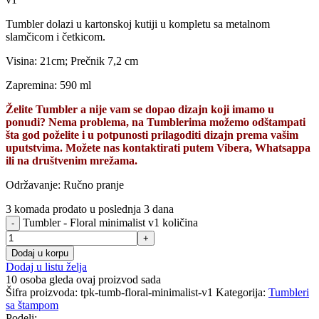
Tumbler dolazi u kartonskoj kutiji u kompletu sa metalnom
slamčicom i četkicom.
Visina: 21cm; Prečnik 7,2 cm
Zapremina: 590 ml
Želite Tumbler a nije vam se dopao dizajn koji imamo u
ponudi? Nema problema, na Tumblerima možemo odštampati
šta god poželite i u potpunosti prilagoditi dizajn prema vašim
uputstvima. Možete nas kontaktirati putem Vibera, Whatsappa
ili na društvenim mrežama.
Održavanje: Ručno pranje
3
komada prodato u poslednja 3 dana
Tumbler - Floral minimalist v1 količina
Dodaj u korpu
Dodaj u listu želja
10
osoba gleda ovaj proizvod sada
Šifra proizvoda:
tpk-tumb-floral-minimalist-v1
Kategorija:
Tumbleri
sa štampom
Podeli: