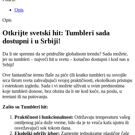
Opis
Opis
Otkrijte svetski hit: Tumbleri sada
dostupni i u Srbiji!
Da li ste spremni da se pridružite globalnom trendu? Sada možete,
jer su tumbleri – najveći hit u svetu – konačno dostupni i kod nas u
Srbiji!
Ove fantastične termo flaše za piće (ili kratko tumbler) su osvojile
srca širom sveta zahvaljujući svojoj praktičnosti, ekološkom pristupu
i estetskom izgledu. Sada i vi možete uživati u svim prednostima
koje tumbleri donose, bez obzira da li ste kod kuće, na poslu, u
teretani ili na putovanju.
Zašto su Tumbleri hit:
Praktičnost i funkcionalnost:
Održavaju temperaturu vašeg
omiljenog pića duže vreme, bilo da je to vruća kafa ujutru ili
osvežavajući sok tokom dana.
Ekološki održiv izbor:
Zamenite jednokratne plastične čaše