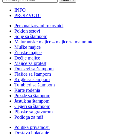
INFO
PROIZVODI
Personalizovani rokovnici
Poklon setovi
Šolje sa štampom
Maturantske majice – majice za maturante
Muške majice
Ženske majice
Dečije majice
Majice za protest
Duksevi sa štampom
Flašice sa štampom
Krigle sa štampom
Tumbleri sa štampom
Karte rođenja
Puzzle sa štampom
Jastuk sa štampom
Cegeri sa štampom
Pljoske sa gravurom
Podloga za miš
Politika privatnosti
Dostava i plaćanje