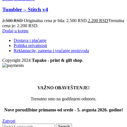
Tumbler – Stitch v4
2.500
RSD
Originalna cena je bila: 2.500 RSD.
2.200
RSD
Trenutna
cena je: 2.200 RSD.
Dodaj u korpu
Dostava i plaćanje
Politika privatnosti
Reklamacije, zamena i vraćanje proizvoda
Copyright
2024
Tapako - print & gift shop
.
VAŽNO OBAVEŠTENJE!
Trenutno smo na godišnjem odmoru.
Nove porudžbine primamo od srede - 5. avgusta 2026. godine!
Zatvori
Search