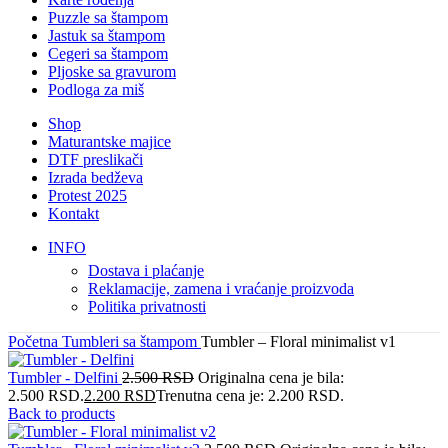
Puzzle sa štampom
Jastuk sa štampom
Cegeri sa štampom
Pljoske sa gravurom
Podloga za miš
Shop
Maturantske majice
DTF preslikači
Izrada bedževa
Protest 2025
Kontakt
INFO
Dostava i plaćanje
Reklamacije, zamena i vraćanje proizvoda
Politika privatnosti
Početna
Tumbleri sa štampom
Tumbler – Floral minimalist v1
Tumbler - Delfini
2.500
RSD
Originalna cena je bila:
2.500 RSD.
2.200
RSD
Trenutna cena je: 2.200 RSD.
Back to products