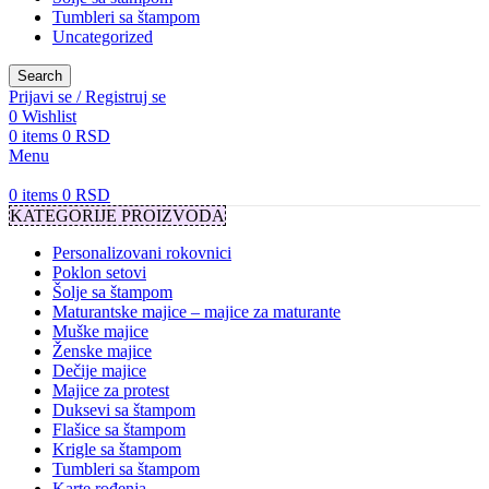
Tumbleri sa štampom
Uncategorized
Search
Prijavi se / Registruj se
0
Wishlist
0
items
0
RSD
Menu
0
items
0
RSD
KATEGORIJE PROIZVODA
Personalizovani rokovnici
Poklon setovi
Šolje sa štampom
Maturantske majice – majice za maturante
Muške majice
Ženske majice
Dečije majice
Majice za protest
Duksevi sa štampom
Flašice sa štampom
Krigle sa štampom
Tumbleri sa štampom
Karte rođenja