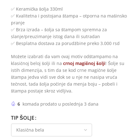
✅ Keramička šolja 330ml
✅ Kvalitetna i postojana štampa – otporna na mašinsko
pranje
✅ Brza izrada – šolja sa štampom spremna za
slanje/preuzimanje istog dana ili sutradan
✅ Besplatna dostava za porudžbine preko 3.000 rsd
Možete izabrati da vam ovaj motiv odštampamo na
klasičnoj beloj šolji ili na
crnoj magičnoj šolji
! Šolje su
istih dimenzija, s tim da se kod crne magične šolje
štampa jedva vidi sve dok se u nje ne nasipa vruća
tečnost, tada šolja počinje da menja boju – pobeli i
štampa postaje skroz vidljiva.
6
komada prodato u poslednja 3 dana
TIP ŠOLJE