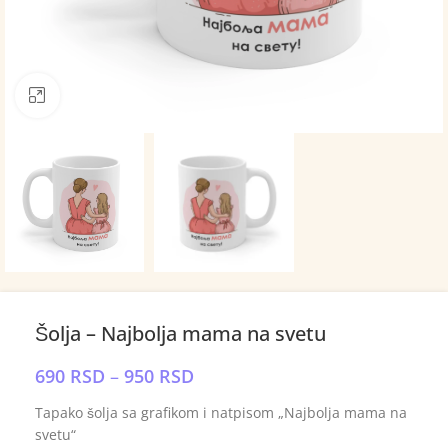
Click to enlarge
Šolja – Najbolja mama na svetu
690
RSD
–
950
RSD
Tapako šolja sa grafikom i natpisom „Najbolja mama na
svetu“