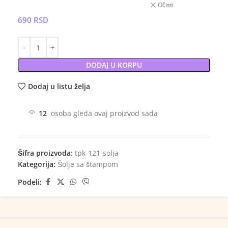
Očisti
690
RSD
DODAJ U KORPU
Dodaj u listu želja
12
osoba gleda ovaj proizvod sada
Šifra proizvoda:
tpk-121-solja
Kategorija:
Šolje sa štampom
Podeli: