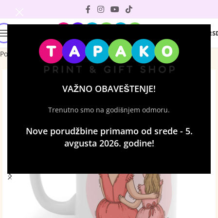
0
0
RS
Početna
Šolje sa štampom
VAŽNO OBAVEŠTENJE!
Trenutno smo na godišnjem odmoru.
Nove porudžbine primamo od srede - 5.
avgusta 2026. godine!