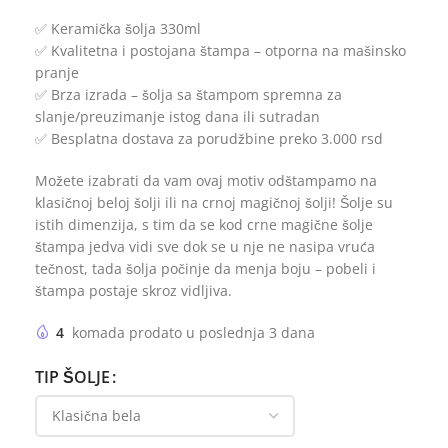
✅ Keramička šolja 330ml
✅ Kvalitetna i postojana štampa – otporna na mašinsko
pranje
✅ Brza izrada – šolja sa štampom spremna za
slanje/preuzimanje istog dana ili sutradan
✅ Besplatna dostava za porudžbine preko 3.000 rsd
Možete izabrati da vam ovaj motiv odštampamo na
klasičnoj beloj šolji ili na crnoj magičnoj šolji! Šolje su
istih dimenzija, s tim da se kod crne magične šolje
štampa jedva vidi sve dok se u nje ne nasipa vruća
tečnost, tada šolja počinje da menja boju – pobeli i
štampa postaje skroz vidljiva.
4
komada prodato u poslednja 3 dana
TIP ŠOLJE