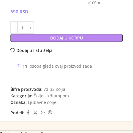
Očisti
690
RSD
DODAJ U KORPU
Dodaj u listu želja
11
osoba gleda ovaj proizvod sada
Šifra proizvoda:
vd-32-solja
Kategorija:
Šolje sa štampom
Oznaka:
Ljubavne šolje
Podeli: