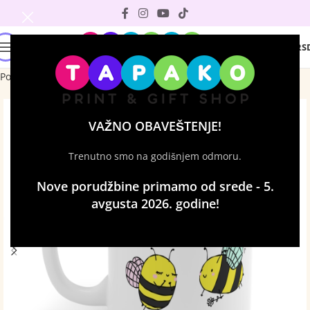
0
0
RS
Početna
Šolje sa štampom
VAŽNO OBAVEŠTENJE!
Trenutno smo na godišnjem odmoru.
Nove porudžbine primamo od srede - 5.
avgusta 2026. godine!