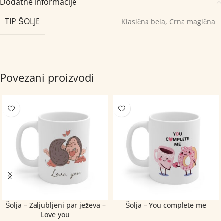
Dodatne informacije
TIP ŠOLJE
Klasična bela
,
Crna magična
Povezani proizvodi
Šolja – Zaljubljeni par ježeva –
Šolja – You complete me
Love you