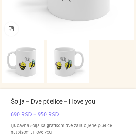
Click to enlarge
Šolja – Dve pčelice – I love you
690
RSD
–
950
RSD
Ljubavna šolja sa grafikom dve zaljubljene pčelice i
natpisom „I love you“