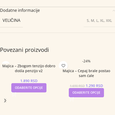
Dodatne informacije
VELIČINA
S
,
M
,
L
,
XL
,
XXL
Povezani proizvodi
-24%
Majica – Zbogom tenzijo dobro
došla penzijo v2
Majica – Cepaj brale postao
sam ćale
1.890
RSD
1.290
RSD
1.690
RSD
ODABERITE OPCIJE
ODABERITE OPCIJE