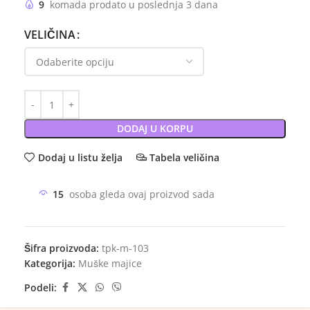
9
komada prodato u poslednja 3 dana
VELIČINA
DODAJ U KORPU
Dodaj u listu želja
Tabela veličina
15
osoba gleda ovaj proizvod sada
Šifra proizvoda:
tpk-m-103
Kategorija:
Muške majice
Podeli: