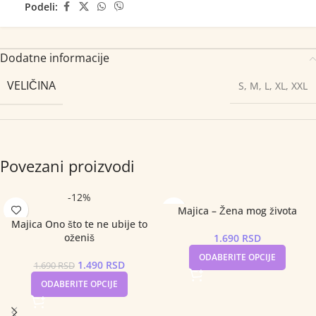
Podeli:
Dodatne informacije
VELIČINA
S
,
M
,
L
,
XL
,
XXL
Povezani proizvodi
-12%
Majica – Žena mog života
Majica Ono što te ne ubije to
oženiš
1.690
RSD
ODABERITE OPCIJE
1.490
RSD
1.690
RSD
ODABERITE OPCIJE