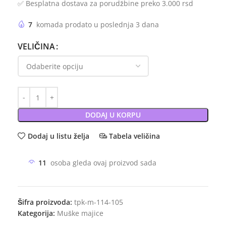
✅ Besplatna dostava za porudžbine preko 3.000 rsd
7
komada prodato u poslednja 3 dana
VELIČINA
DODAJ U KORPU
Dodaj u listu želja
Tabela veličina
11
osoba gleda ovaj proizvod sada
Šifra proizvoda:
tpk-m-114-105
Kategorija:
Muške majice