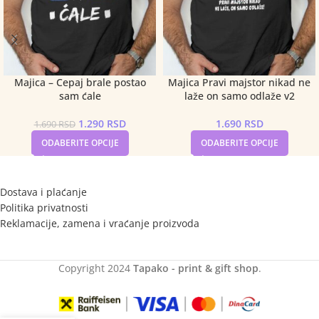
Majica – Cepaj brale postao
Majica Pravi majstor nikad ne
sam ćale
laže on samo odlaže v2
1.290
RSD
1.690
RSD
1.690
RSD
ODABERITE OPCIJE
ODABERITE OPCIJE
Dostava i plaćanje
Politika privatnosti
Reklamacije, zamena i vraćanje proizvoda
Copyright
2024
Tapako - print & gift shop
.