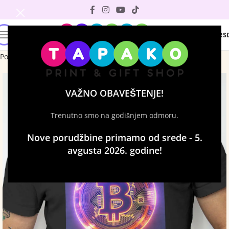
0
0
RS
Početna
Majice sa štampom
Muške majice
VAŽNO OBAVEŠTENJE!
Trenutno smo na godišnjem odmoru.
Nove porudžbine primamo od srede - 5.
avgusta 2026. godine!