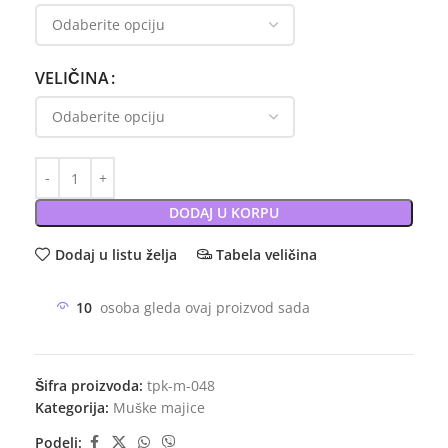
VELIČINA
DODAJ U KORPU
Dodaj u listu želja
Tabela veličina
10
osoba gleda ovaj proizvod sada
Šifra proizvoda:
tpk-m-048
Kategorija:
Muške majice
Podeli: