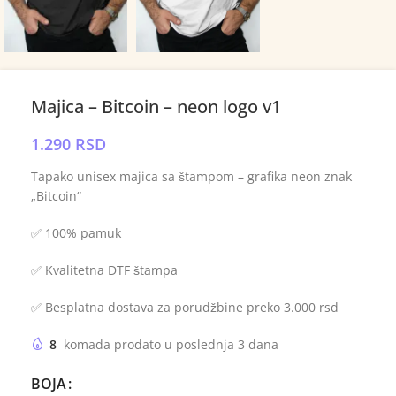
Majica – Bitcoin – neon logo v1
1.290
RSD
Tapako unisex majica sa štampom – grafika neon znak
„Bitcoin“
✅ 100% pamuk
✅ Kvalitetna DTF štampa
✅ Besplatna dostava za porudžbine preko 3.000 rsd
8
komada prodato u poslednja 3 dana
BOJA