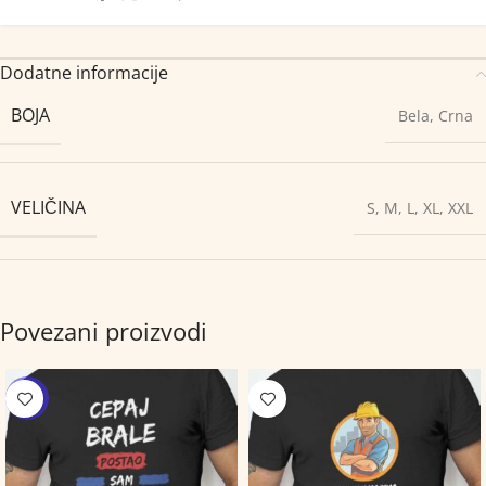
Dodatne informacije
BOJA
Bela
,
Crna
VELIČINA
S
,
M
,
L
,
XL
,
XXL
Povezani proizvodi
-24%